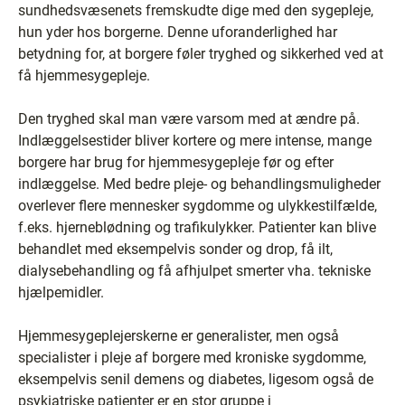
sundhedsvæsenets fremskudte dige med den sygepleje,
hun yder hos borgerne. Denne uforanderlighed har
betydning for, at borgere føler tryghed og sikkerhed ved at
få hjemmesygepleje.
Den tryghed skal man være varsom med at ændre på.
Indlæggelsestider bliver kortere og mere intense, mange
borgere har brug for hjemmesygepleje før og efter
indlæggelse. Med bedre pleje- og behandlingsmuligheder
overlever flere mennesker sygdomme og ulykkestilfælde,
f.eks. hjerneblødning og trafikulykker. Patienter kan blive
behandlet med eksempelvis sonder og drop, få ilt,
dialysebehandling og få afhjulpet smerter vha. tekniske
hjælpemidler.
Hjemmesygeplejerskerne er generalister, men også
specialister i pleje af borgere med kroniske sygdomme,
eksempelvis senil demens og diabetes, ligesom også de
psykiatriske patienter er en stor gruppe i