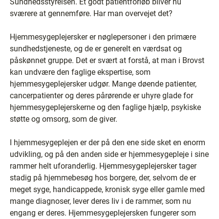
Sundhedsstyrelsen. Et godt patientforløb bliver nu
sværere at gennemføre. Har man overvejet det?
Hjemmesygeplejersker er nøglepersoner i den primære
sundhedstjeneste, og de er generelt en værdsat og
påskønnet gruppe. Det er svært at forstå, at man i Brovst
kan undvære den faglige ekspertise, som
hjemmesygeplejersker udgør. Mange døende patienter,
cancerpatienter og deres pårørende er uhyre glade for
hjemmesygeplejerskerne og den faglige hjælp, psykiske
støtte og omsorg, som de giver.
I hjemmesygeplejen er der på den ene side sket en enorm
udvikling, og på den anden side er hjemmesygepleje i sine
rammer helt uforanderlig. Hjemmesygeplejersker tager
stadig på hjemmebesøg hos borgere, der, selvom de er
meget syge, handicappede, kronisk syge eller gamle med
mange diagnoser, lever deres liv i de rammer, som nu
engang er deres. Hjemmesygeplejersken fungerer som