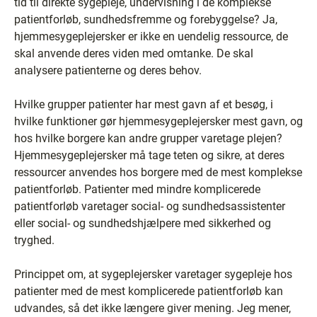
tid til direkte sygepleje, undervisning i de komplekse
patientforløb, sundhedsfremme og forebyggelse? Ja,
hjemmesygeplejersker er ikke en uendelig ressource, de
skal anvende deres viden med omtanke. De skal
analysere patienterne og deres behov.
Hvilke grupper patienter har mest gavn af et besøg, i
hvilke funktioner gør hjemmesygeplejersker mest gavn, og
hos hvilke borgere kan andre grupper varetage plejen?
Hjemmesygeplejersker må tage teten og sikre, at deres
ressourcer anvendes hos borgere med de mest komplekse
patientforløb. Patienter med mindre komplicerede
patientforløb varetager social- og sundhedsassistenter
eller social- og sundhedshjælpere med sikkerhed og
tryghed.
Princippet om, at sygeplejersker varetager sygepleje hos
patienter med de mest komplicerede patientforløb kan
udvandes, så det ikke længere giver mening. Jeg mener,