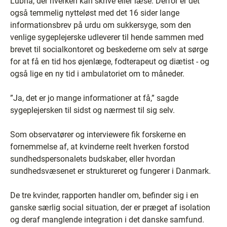
Lubna, der hverken kan skrive eller læse. Derfor er det
også temmelig nytteløst med det 16 sider lange
informationsbrev på urdu om sukkersyge, som den
venlige sygeplejerske udleverer til hende sammen med
brevet til socialkontoret og beskederne om selv at sørge
for at få en tid hos øjenlæge, fodterapeut og diætist - og
også lige en ny tid i ambulatoriet om to måneder.
”Ja, det er jo mange informationer at få,” sagde
sygeplejersken til sidst og nærmest til sig selv.
Som observatører og interviewere fik forskerne en
fornemmelse af, at kvinderne reelt hverken forstod
sundhedspersonalets budskaber, eller hvordan
sundhedsvæsenet er struktureret og fungerer i Danmark.
De tre kvinder, rapporten handler om, befinder sig i en
ganske særlig social situation, der er præget af isolation
og deraf manglende integration i det danske samfund.