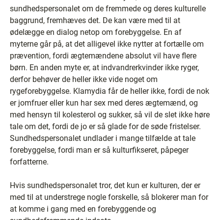
sundhedspersonalet om de fremmede og deres kulturelle
baggrund, fremhæves det. De kan være med til at
ødelægge en dialog netop om forebyggelse. En af
myterne går på, at det alligevel ikke nytter at fortælle om
prævention, fordi ægtemændene absolut vil have flere
børn. En anden myte er, at indvandrerkvinder ikke ryger,
derfor behøver de heller ikke vide noget om
rygeforebyggelse. Klamydia får de heller ikke, fordi de nok
er jomfruer eller kun har sex med deres ægtemænd, og
med hensyn til kolesterol og sukker, så vil de slet ikke høre
tale om det, fordi de jo er så glade for de søde fristelser.
Sundhedspersonalet undlader i mange tilfælde at tale
forebyggelse, fordi man er så kulturfikseret, påpeger
forfatterne.
Hvis sundhedspersonalet tror, det kun er kulturen, der er
med til at understrege nogle forskelle, så blokerer man for
at komme i gang med en forebyggende og