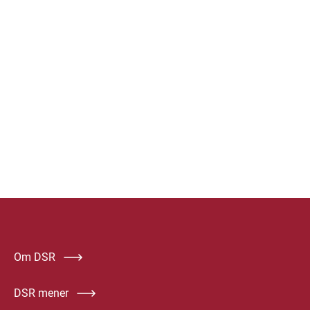
Om DSR
DSR mener