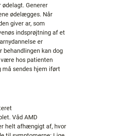
r ødelagt. Generer
rene ødelægges. Når
den giver ar, som
enøs indsprøjtning af et
karnydannelse er
er behandlingen kan dog
g være hos patienten
og må sendes hjem iført
teret
plet. Våd AMD
er helt afhængigt af, hvor
de til symptomerne: Lige