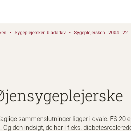
ken
Sygeplejersken bladarkiv
Sygeplejersken - 2004 - 22
Øjensygeplejerske
e faglige sammenslutninger ligger i dvale. FS 20 
t. Og den indsigt, de har i f.eks. diabetesreale