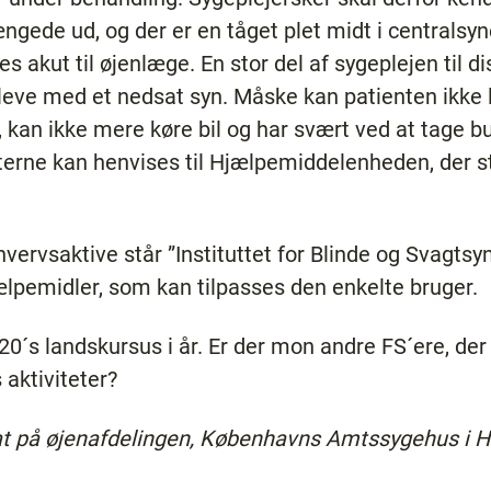
ængede ud, og der er en tåget plet midt i centrals
 akut til øjenlæge. En stor del af sygeplejen til di
t leve med et nedsat syn. Måske kan patienten ikke
 kan ikke mere køre bil og har svært ved at tage bu
rne kan henvises til Hjælpemiddelenheden, der st
hvervsaktive står ”Instituttet for Blinde og Svagts
ælpemidler, som kan tilpasses den enkelte bruger.
20´s landskursus i år. Er der mon andre FS´ere, der s
 aktiviteter?
t på øjenafdelingen, Københavns Amtssygehus i H