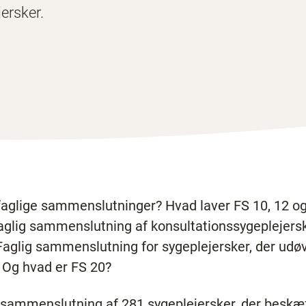
jersker.
 faglige sammenslutninger? Hvad laver FS 10, 12 o
Faglig sammenslutning af konsultationssygeplejers
Faglig sammenslutning for sygeplejersker, der udøv
 Og hvad er FS 20?
 sammenslutning af 281 sygeplejersker, der beskæf