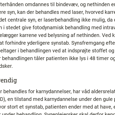
fterhånden omdannes til bindevæv, og nethinden e
ere syn, kan der behandles med laser, hvorved kar
 centrale syn, er laserbehandling ikke mulig, da 
 i stedet give fotodynamisk behandling med intrav
delægger karrene ved belysning af nethinden. Ved 
at forhindre yderligere synstab. Synsfremgang eft
eltager i behandlingen ved at indsprøjte stoffet o
 behandlingen tåler patienten ikke lys i 48 timer 
ndsker.
vendig
r behandles for karnydannelser, har våd aldersrela
), en tilstand med karnydannelse under den gule 
vor stort et synstab, patienten ender med at have, 
 under behandling. Sygeplejersker skal derfor ken