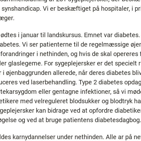
ynshandicap. Vi er beskæftiget på hospitaler, i p
læger.
dtes i januar til landskursus. Emnet var diabetes. 
diabetes. Vi ser patienterne til de regelmæssige øj
forandringer i nethinden, og hvis de skal opereres 
ller glaslegeme. For sygeplejersker er det specielt 
r i øjenbaggrunden allerede, når deres diabetes bliv
ceres ved laserbehandling. Type 2 diabetes opdag
karsygdom eller gentagne infektioner, så vi møde
tikere med velreguleret blodsukker og blodtryk ha
eplejersker kan bidrage ved at opfordre diabetikere 
gelse og ved at bruge patientens diabetesdagbog
des karnydannelser under nethinden. Alle ar på ne