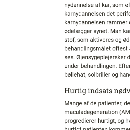
nydannelse af kar, som e
karnydannelsen det perif
karnydannelsen rammer det
ødelægger synet. Man kan
stof, som aktiveres og ø
behandlingsmålet oftest 
ses. Øjensygeplejersker d
under behandlingen. Efter
bøllehat, solbriller og ha
Hurtig indsats nød
Mange af de patienter, de
maculadegeneration (AMD
progredierer hurtigt, og h
hurtigt patienten kommer