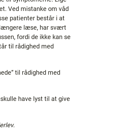
ynet. Ved mistanke om våd
sse patienter består i at
 længere læse, har svært
ssen, fordi de ikke kan se
år til rådighed med
ynede” til rådighed med
kulle have lyst til at give
erlev.