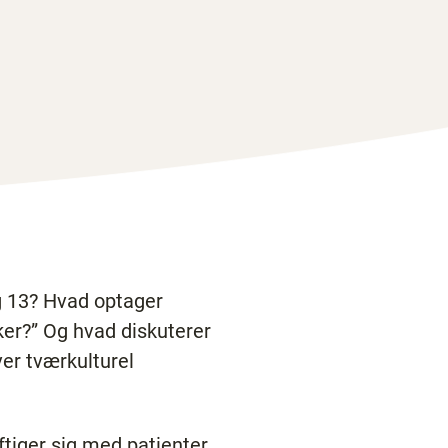
g 13? Hvad optager
ker?” Og hvad diskuterer
er tværkulturel
tiger sig med patienter