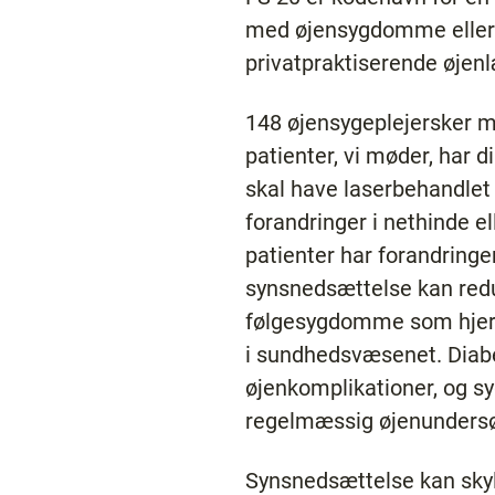
med øjensygdomme eller s
privatpraktiserende øjen
148 øjensygeplejersker mø
patienter, vi møder, har 
skal have laserbehandlet 
forandringer i nethinde e
patienter har forandringe
synsnedsættelse kan redu
følgesygdomme som hjerte
i sundhedsvæsenet. Diabe
øjenkomplikationer, og syg
regelmæssig øjenundersø
Synsnedsættelse kan skyl