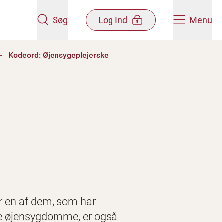
Søg
Log Ind
Menu
Kodeord: Øjensygeplejerske
er en af dem, som har
rede øjensygdomme, er også