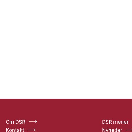
Om DSR
DSR mener
Kontakt
Nyheder