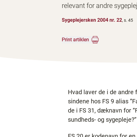
relevant for andre sygeple
Sygeplejersken 2004 nr. 22
, s. 45
Print artiklen
Hvad laver de i de andre
sindene hos FS 9 alias ”
de i FS 31, dæknavn for ”
sundheds- og sygepleje?”
FS 20 er kodenavn for en