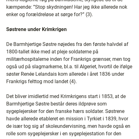
kæmpende: ”Stop skydningen! Har jeg ikke allerede nok
enker og forældreløse at sørge for?” (3).
Søstrene under Krimkrigen
De Barmhjertige Søstre nøjedes fra den første halvdel af
1800-tallet ikke med at pleje soldaterne på
militærhospitalerne inden for Frankrigs grænser, men tog
også ud på slagmarkerne, bl.a. til Algeriet, hvortil de ifølge
søster Renée Lelandais kom allerede i året 1836 under
Frankrigs felttog mod landet (4).
Det bliver imidlertid med Krimkrigens start i 1853, at de
Barmhjertige Søstre består deres ildprøve som
sygeplejersker for den franske hærs soldater. Søstrene
havde allerede etableret en mission i Tyrkiet i 1839, hvor
de især tog sig af skoleundervisning, men havde også en
rolle som sygeplejersker i en sygeplejestation for den