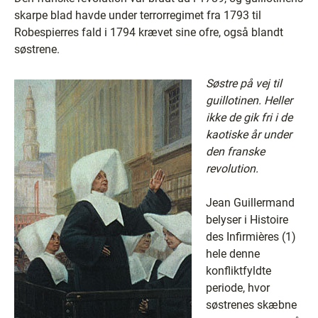
skarpe blad havde under terrorregimet fra 1793 til
Robespierres fald i 1794 krævet sine ofre, også blandt
søstrene.
Søstre på vej til
guillotinen. Heller
ikke de gik fri i de
kaotiske år under
den franske
revolution.
Jean Guillermand
belyser i Histoire
des Infirmières (1)
hele denne
konfliktfyldte
periode, hvor
søstrenes skæbne