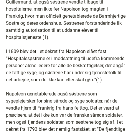
Guillermand, at også søstrene vendte tilbage til
hospitalerne, men ikke før Napoleon tog magten i
Frankrig, hvor man officielt genetablerede de Barmhjertige
Søstre og deres ordenshus. Søstrenes forstanderinde fik
samtidig autorisation til at uddanne elever til
hospitalstjeneste (1).
I 1809 blev det i et dekret fra Napoleon slået fast:
”Hospitalssøstrene er i modsætning til udefra kommende
personer alene ledere for alle de beskæftigelser, der angår
de fattige syge, og søstrene har under sig tjenestefolk til
det arbejde, som de ikke kan eller skal gøre”(1).
Napoleon genetablerede også søstrene som
sygeplejersker for sine sårede og syge soldater, når de
vendte hjem til Frankrig fra hans felttog. Det er værd at
præcisere, at det ikke kun var de franske sårede soldater,
men også fjendens soldater, som søstrene tog sig af. I et
dekret fra 1793 blev det nemlig fastslået, at ”De fjendtlige