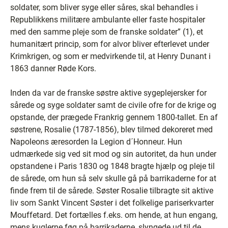
soldater, som bliver syge eller såres, skal behandles i
Republikkens militære ambulante eller faste hospitaler
med den samme pleje som de franske soldater” (1), et
humanitært princip, som for alvor bliver efterlevet under
Krimkrigen, og som er medvirkende til, at Henry Dunant i
1863 danner Røde Kors.
Inden da var de franske søstre aktive sygeplejersker for
sårede og syge soldater samt de civile ofre for de krige og
opstande, der prægede Frankrig gennem 1800-tallet. En af
søstrene, Rosalie (1787-1856), blev tilmed dekoreret med
Napoleons æresorden la Legion d´Honneur. Hun
udmærkede sig ved sit mod og sin autoritet, da hun under
opstandene i Paris 1830 og 1848 bragte hjælp og pleje til
de sårede, om hun så selv skulle gå på barrikaderne for at
finde frem til de sårede. Søster Rosalie tilbragte sit aktive
liv som Sankt Vincent Søster i det folkelige pariserkvarter
Mouffetard. Det fortælles f.eks. om hende, at hun engang,
mens kuglerne føg på barrikaderne, slyngede ud til de