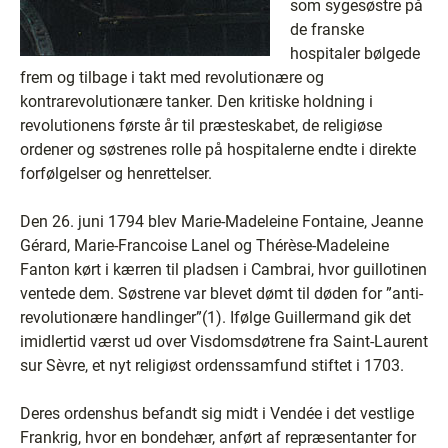
som sygesøstre på
de franske
hospitaler bølgede
frem og tilbage i takt med revolutionære og
kontrarevolutionære tanker. Den kritiske holdning i
revolutionens første år til præsteskabet, de religiøse
ordener og søstrenes rolle på hospitalerne endte i direkte
forfølgelser og henrettelser.
Den 26. juni 1794 blev Marie-Madeleine Fontaine, Jeanne
Gérard, Marie-Francoise Lanel og Thérèse-Madeleine
Fanton kørt i kærren til pladsen i Cambrai, hvor guillotinen
ventede dem. Søstrene var blevet dømt til døden for ”anti-
revolutionære handlinger”(1). Ifølge Guillermand gik det
imidlertid værst ud over Visdomsdøtrene fra Saint-Laurent
sur Sèvre, et nyt religiøst ordenssamfund stiftet i 1703.
Deres ordenshus befandt sig midt i Vendée i det vestlige
Frankrig, hvor en bondehær, anført af repræsentanter for