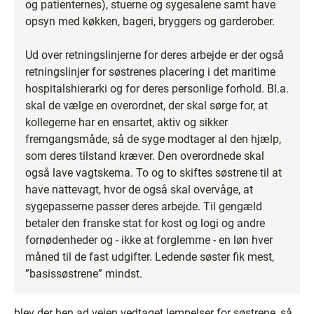
og patienternes), stuerne og sygesalene samt have
opsyn med køkken, bageri, bryggers og garderober.
Ud over retningslinjerne for deres arbejde er der også
retningslinjer for søstrenes placering i det maritime
hospitalshierarki og for deres personlige forhold. Bl.a.
skal de vælge en overordnet, der skal sørge for, at
kollegerne har en ensartet, aktiv og sikker
fremgangsmåde, så de syge modtager al den hjælp,
som deres tilstand kræver. Den overordnede skal
også lave vagtskema. To og to skiftes søstrene til at
have nattevagt, hvor de også skal overvåge, at
sygepasserne passer deres arbejde. Til gengæld
betaler den franske stat for kost og logi og andre
fornødenheder og - ikke at forglemme - en løn hver
måned til de fast udgifter. Ledende søster fik mest,
”basissøstrene” mindst.
blev der hen ad vejen vedtaget lempelser for søstrene, så