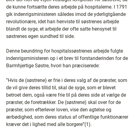
de kunne fortsætte deres arbejde på hospitalerne. I 1791
gik indenrigsministeren således imod de yderligtgående
revolutionære, idet han henviste til søstrenes arbejde
blandt de syge, et arbejde der ofte satte hensynet til
søstrenes egen sundhed til side.
Denne beundring for hospitalssøstrenes arbejde fulgte
indenrigsministeren op i et brev til forstanderinden for de
Barmhjertige Søstre, hvori han præciserede:
”Hvis de (søstrene) er frie i deres valg af de præster, som
de vil give deres tillid til, skal de syge, som er blevet
betroet dem, også være frie til på deres side at vælge de
præster, de foretrækker. De (søstrene) skal over for de
præster, som efterlever loven, vise den agtelse og
ærbødighed, som deres status af offentlige funktionærer
kræver det i lighed med alle borgere”(1).