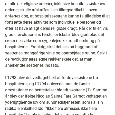
at alle de religiøse ordener, inklusive hospitalssøstrenes
ordener, skulle afskaffes. I en tillægsartikel til loven
anførtes dog, at hospitalssøstrene kunne få tilladelse til at
fortsætte deres aktivitet som individuelle personer og
efter at have aflagt deres religiøse dragt. Når der til en vis
grad i revolutionens første lovtekster blev gjort plads til
søstrenes virke som sygeplejersker rundt omkring på
hospitalerne i Frankrig, skal det ses på baggrund af
søstrenes mangeårige virke og oparbejdede rutine. Selv i
de revolutionæres egne rækker skete det, at man
anerkendte søstrenes indsats.
I 1793 blev det vedtaget helt at fordrive søstrene fra
hospitalerne, og i 1794 oplevede man de første
arrestationer og henrettelser blandt søstrene (1). Samme
år blev der ifølge Nicolas Sainte Fare Garnot vedtaget en
yderligtgående lov om sundhedstjenesten, som i al sin
radikale enkelhed lød: ”Ikke flere almisser, ikke flere
hospitaler.” I praksis betød det, at man erstattede