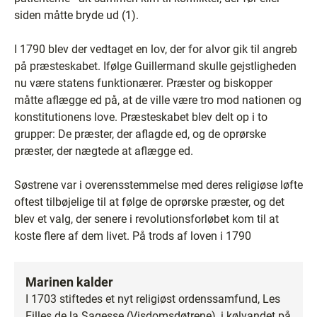
siden måtte bryde ud (1).
I 1790 blev der vedtaget en lov, der for alvor gik til angreb
på præsteskabet. Ifølge Guillermand skulle gejstligheden
nu være statens funktionærer. Præster og biskopper
måtte aflægge ed på, at de ville være tro mod nationen og
konstitutionens love. Præsteskabet blev delt op i to
grupper: De præster, der aflagde ed, og de oprørske
præster, der nægtede at aflægge ed.
Søstrene var i overensstemmelse med deres religiøse løfte
oftest tilbøjelige til at følge de oprørske præster, og det
blev et valg, der senere i revolutionsforløbet kom til at
koste flere af dem livet. På trods af loven i 1790
Marinen kalder
I 1703 stiftedes et nyt religiøst ordenssamfund, Les
Filles de la Sagesse (Visdomsdøtrene), i kølvandet på