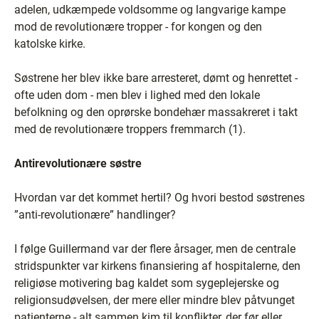
adelen, udkæmpede voldsomme og langvarige kampe
mod de revolutionære tropper - for kongen og den
katolske kirke.
Søstrene her blev ikke bare arresteret, dømt og henrettet -
ofte uden dom - men blev i lighed med den lokale
befolkning og den oprørske bondehær massakreret i takt
med de revolutionære troppers fremmarch (1).
Antirevolutionære søstre
Hvordan var det kommet hertil? Og hvori bestod søstrenes
”anti-revolutionære” handlinger?
I følge Guillermand var der flere årsager, men de centrale
stridspunkter var kirkens finansiering af hospitalerne, den
religiøse motivering bag kaldet som sygeplejerske og
religionsudøvelsen, der mere eller mindre blev påtvunget
patienterne - alt sammen kim til konflikter, der før eller