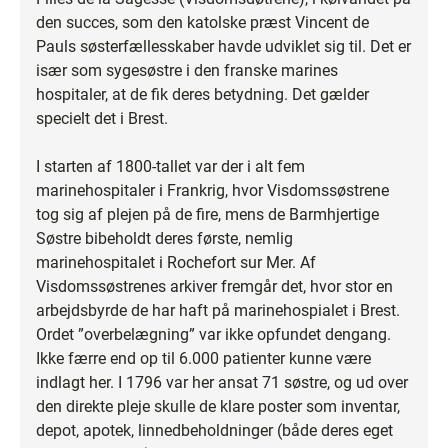
den succes, som den katolske præst Vincent de
Pauls søsterfællesskaber havde udviklet sig til. Det er
især som sygesøstre i den franske marines
hospitaler, at de fik deres betydning. Det gælder
specielt det i Brest.
I starten af 1800-tallet var der i alt fem
marinehospitaler i Frankrig, hvor Visdomssøstrene
tog sig af plejen på de fire, mens de Barmhjertige
Søstre bibeholdt deres første, nemlig
marinehospitalet i Rochefort sur Mer. Af
Visdomssøstrenes arkiver fremgår det, hvor stor en
arbejdsbyrde de har haft på marinehospialet i Brest.
Ordet ”overbelægning” var ikke opfundet dengang.
Ikke færre end op til 6.000 patienter kunne være
indlagt her. I 1796 var her ansat 71 søstre, og ud over
den direkte pleje skulle de klare poster som inventar,
depot, apotek, linnedbeholdninger (både deres eget