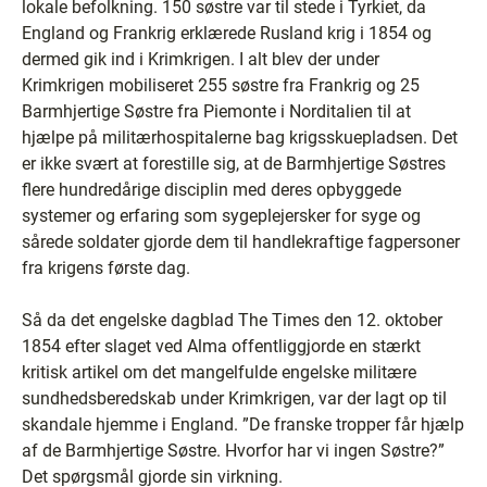
lokale befolkning. 150 søstre var til stede i Tyrkiet, da
England og Frankrig erklærede Rusland krig i 1854 og
dermed gik ind i Krimkrigen. I alt blev der under
Krimkrigen mobiliseret 255 søstre fra Frankrig og 25
Barmhjertige Søstre fra Piemonte i Norditalien til at
hjælpe på militærhospitalerne bag krigsskuepladsen. Det
er ikke svært at forestille sig, at de Barmhjertige Søstres
flere hundredårige disciplin med deres opbyggede
systemer og erfaring som sygeplejersker for syge og
sårede soldater gjorde dem til handlekraftige fagpersoner
fra krigens første dag.
Så da det engelske dagblad The Times den 12. oktober
1854 efter slaget ved Alma offentliggjorde en stærkt
kritisk artikel om det mangelfulde engelske militære
sundhedsberedskab under Krimkrigen, var der lagt op til
skandale hjemme i England. ”De franske tropper får hjælp
af de Barmhjertige Søstre. Hvorfor har vi ingen Søstre?”
Det spørgsmål gjorde sin virkning.