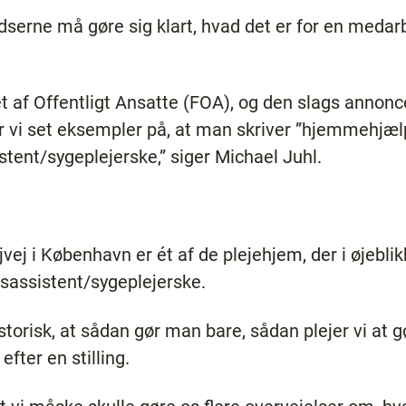
serne må gøre sig klart, hvad det er for en medarb
t af Offentligt Ansatte (FOA), og den slags annonce
r vi set eksempler på, at man skriver ”hjemmehjæ
tent/sygeplejerske,” siger Michael Juhl.
jvej i København er ét af de plejehjem, der i øjebli
sassistent/sygeplejerske.
storisk, at sådan gør man bare, sådan plejer vi at g
efter en stilling.