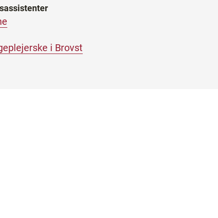
sassistenter
ne
eplejerske i Brovst