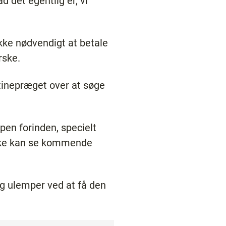
d det egentlig er, vi
ikke nødvendigt at betale
rske.
tinepræget over at søge
pen forinden, specielt
åske kan se kommende
g ulemper ved at få den