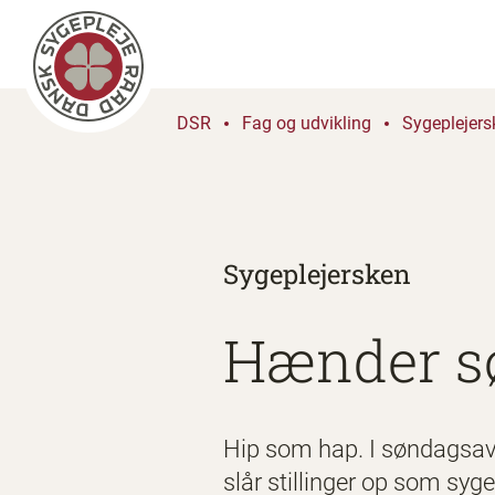
DSR
Fag og udvikling
Sygeplejers
Sygeplejersken
Hænder s
Hip som hap. I søndagsavi
slår stillinger op som syg