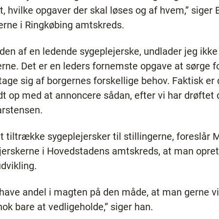
t, hvilke opgaver der skal løses og af hvem,” siger
erne i Ringkøbing amtskreds.
eden af en ledende sygeplejerske, undlader jeg ik
ne. Det er en leders fornemste opgave at sørge fo
t tage sig af borgernes forskellige behov. Faktisk er
dt op med at annoncere sådan, efter vi har drøftet 
Carstensen.
tiltrække sygeplejersker til stillingerne, foreslår 
erskerne i Hovedstadens amtskreds, at man opretter
dvikling.
 have andel i magten på den måde, at man gerne vi
nok bare at vedligeholde,” siger han.