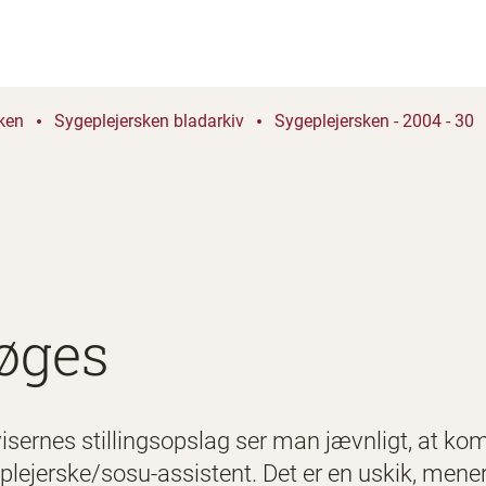
ken
Sygeplejersken bladarkiv
Sygeplejersken - 2004 - 30
øges
sernes stillingsopslag ser man jævnligt, at k
eplejerske/sosu-assistent. Det er en uskik, men