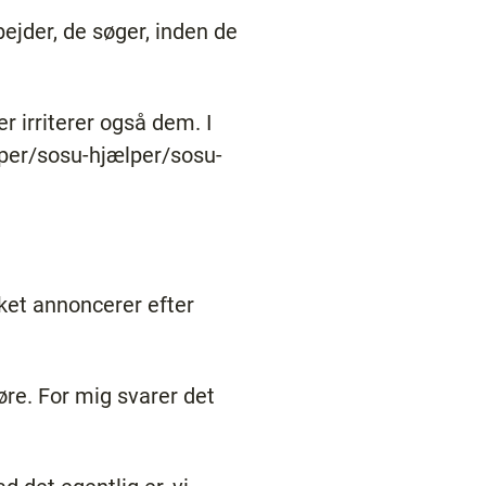
ejder, de søger, inden de
r irriterer også dem. I
lper/sosu-hjælper/sosu-
kket annoncerer efter
øre. For mig svarer det