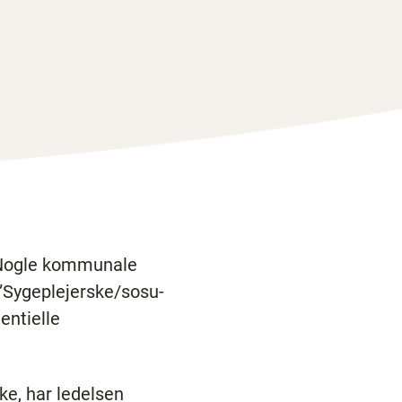
. Nogle kommunale
 ”Sygeplejerske/sosu-
entielle
nke, har ledelsen