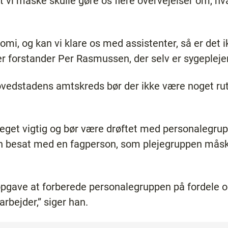
 vi måske skulle gøre os flere overvejelser om, hva
mi, og kan vi klare os med assistenter, så er det 
ger forstander Per Rasmussen, der selv er sygepleje
Hovedstadens amtskreds bør der ikke være noget ru
eget vigtig og bør være drøftet med personalegrup
gen besat med en fagperson, som plejegruppen m
opgave at forberede personalegruppen på fordele o
rbejder,” siger han.