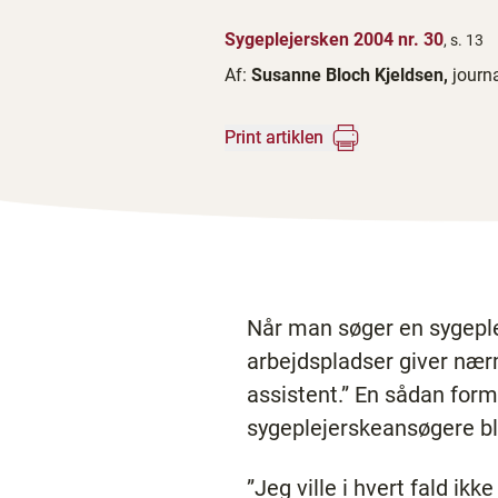
Sygeplejersken 2004 nr. 30
, s. 13
Af:
Susanne Bloch Kjeldsen,
journa
Print artiklen
Når man søger en sygeple
arbejdspladser giver nær
assistent.” En sådan form
sygeplejerskeansøgere b
”Jeg ville i hvert fald ikk