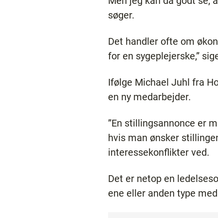
Men jeg kan da godt se, at
søger.
Det handler ofte om økono
for en sygeplejerske,” si
Ifølge Michael Juhl fra 
en ny medarbejder.
”En stillingsannonce er m
hvis man ønsker stillin
interessekonflikter ved.
Det er netop en ledelses
ene eller anden type meda