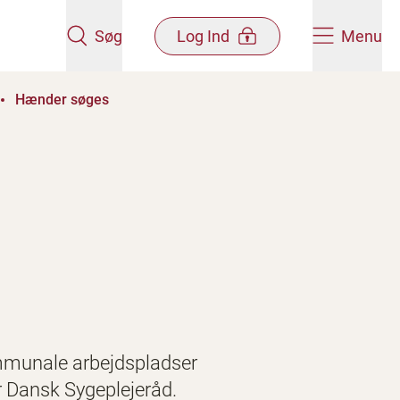
Søg
Log Ind
Menu
Hænder søges
ommunale arbejdspladser
er Dansk Sygeplejeråd.