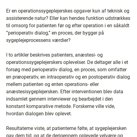
Er en operationssygeplejerskes opgaver kun af teknisk og
assisterende natur? Eller kan hendes funktion udstrækkes
til omsorg for patienten før og efter operation i en såkaldt
”perioperativ dialog,” en proces, der bygger på
sygeplejeprocessens værdier?
I to artikler beskrives patienters, anæstesi- og
operationssygeplejerskers oplevelser. De deltager alle i et
forsøg med perioperativ dialog, en proces, som omfatter
en præoperativ, en intraoperativ og en postoperativ dialog
mellem patienten og enten operations- eller
anæstesisygeplejersken. Efter interventionen blev data
indsamlet gennem interviewer og bearbejdet i den
konstant komparative metode. Forskerne ville vide,
hvordan dialogen blev oplevet.
Resultaterne viste, at patienterne følte, at sygeplejersken
gav dem tid, og at de derigennem oplevede velvære og