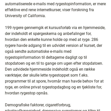
automatiserede e-mails med rygestopinformation, er mere
effektive end rene internetkurser, viser forskning fra
University of California.
199 rygere gennemgik et kursusforløb via en hjemmeside,
der indeholdt et spørgeskema og anbefalinger for,
hvordan den enkelte kunne holde op med at ryge. 286
rygere havde adgang til en udvidet version af kurset, der
også sendte automatiske e-mails med
rygestopinformation til deltagerne dagligt op til
stopdatoen og en til to gange om ugen efter stopdatoen.
Den udvidede hjemmeside indeholdt også en række
værktøjer, der skulle lette rygestoppet som f.eks.
programmer til at spore, hvornår man havde behov for at
ryge, en online privat rygestopdagbog og en tjekliste for,
hvordan rygestop opnås.
Demografiske faktorer, cigaretforbrug,
nikotinafhængighed, depressive symptomer og tiltro til