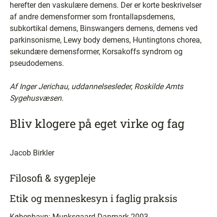
herefter den vaskulære demens. Der er korte beskrivelser
af andre demensformer som frontallapsdemens,
subkortikal demens, Binswangers demens, demens ved
parkinsonisme, Lewy body demens, Huntingtons chorea,
sekundære demensformer, Korsakoffs syndrom og
pseudodemens.
Af Inger Jerichau, uddannelses­leder, Roskilde Amts
Sygehusvæsen.
Bliv klogere på eget virke og fag
Jacob Birkler
Filosofi & sygepleje
Etik og menneskesyn i faglig praksis
København: Munksgaard Danmark 2003