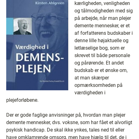
kærligheden, venligheden
og tålmodigheden med sig
på arbejde, når man plejer
demente mennesker, er et
af forfatterens budskaber i
denne lille højaktuelle og
letlæselige bog, som er
skrevet til både personale
og pårørende. Et andet
budskab er et ønske om,
at man skærper
opmærksomheden på
værdigheden i
plejeforløbene.
Der er gode faglige anvisninger på, hvordan man plejer
demente mennesker, dvs. voksne, som har fået et alvorligt
psykisk handicap. De skal ikke ynkes, tales ned til eller
have omklamrende omsorg, men have hjælp til det, de i