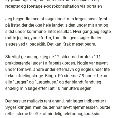
recepter og foretage e-post-konsultation via portalen
Jeg begyndte med at søge under min læges navn, først
på lister, der dækker hele landet, siden under mit amt og
sidst under kommune. Intet resultat. Hver gang, jeg søgte,
måtte jeg begynde forfra, fordi tidligere søgekriterier
slettes ved tilbageklik. Det kan Krak meget bedre.
Stædigt gennemgik jeg de 12 sider med amtets 111
praktiserende læger i alfabetisk orden. Nogle var nævnt
under fornavn, andre under efternavn og nogle under titel,
f.eks. afdelingslæge. Bingo. På siderne 7-9 under L kom
alle ”Læger” og ”Lægehuse,” og deriblandt fandt jeg
endelig min læge efter i alt 10 minutters søgen.
Der hersker muligvis rent anarki, når læger indberetter til
Sygesikringen, men de, der har lavet hjemmesiden, burde
rette listerne til efter almindelig telefonbogspraksis: