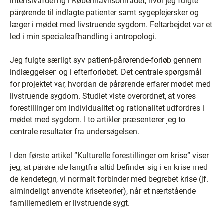
intensivafdeling i Københavnsområdet, hvor jeg fulgte
pårørende til indlagte patienter samt sygeplejersker og
læger i mødet med livstruende sygdom. Feltarbejdet var et
led i min specialeafhandling i antropologi.
Jeg fulgte særligt syv patient-pårørende-forløb gennem
indlæggelsen og i efterforløbet. Det centrale spørgsmål
for projektet var, hvordan de pårørende erfarer mødet med
livstruende sygdom. Studiet viste overordnet, at vores
forestillinger om individualitet og rationalitet udfordres i
mødet med sygdom. I to artikler præsenterer jeg to
centrale resultater fra undersøgelsen.
I den første artikel ”Kulturelle forestillinger om krise” viser
jeg, at pårørende langtfra altid befinder sig i en krise med
de kendetegn, vi normalt forbinder med begrebet krise (jf.
almindeligt anvendte kriseteorier), når et nærtstående
familiemedlem er livstruende sygt.