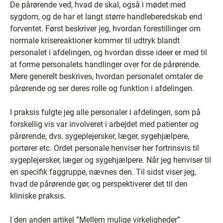
De pårørende ved, hvad de skal, også i mødet med
sygdom, og de har et langt større handleberedskab end
forventet. Først beskriver jeg, hvordan forestillinger om
normale krisereaktioner kommer til udtryk blandt
personalet i afdelingen, og hvordan disse ideer er med til
at forme personalets handlinger over for de pårørende.
Mere generelt beskrives, hvordan personalet omtaler de
pårørende og ser deres rolle og funktion i afdelingen.
I praksis fulgte jeg alle personaler i afdelingen, som på
forskellig vis var involveret i arbejdet med patienter og
pårørende, dvs. sygeplejersker, læger, sygehjælpere,
portører etc. Ordet personale henviser her fortrinsvis til
sygeplejersker, læger og sygehjælpere. Når jeg henviser til
en specifik faggruppe, nævnes den. Til sidst viser jeg,
hvad de pårørende gør, og perspektiverer det til den
kliniske praksis.
I den anden artikel ”Mellem mulige virkeligheder”