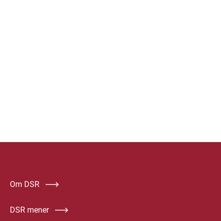
Om DSR
DSR mener