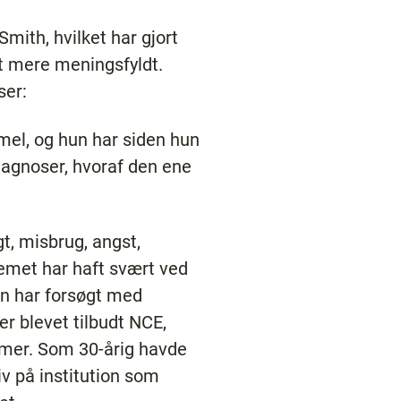
ith, hvilket har gjort
t mere meningsfyldt.
ser:
mel, og hun har siden hun
diagnoser, hvoraf den ene
t, misbrug, angst,
emet har haft svært ved
Man har forsøgt med
r blevet tilbudt NCE,
mmer. Som 30-årig havde
liv på institution som