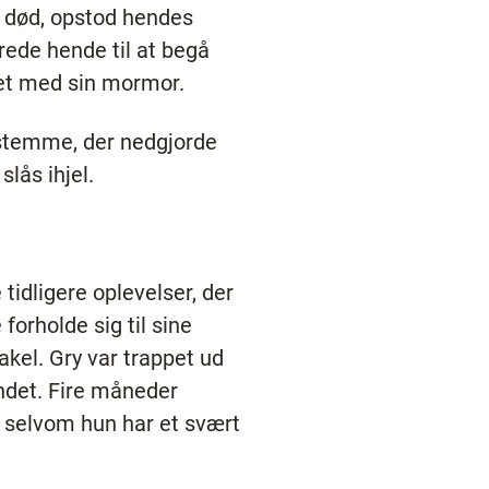
r død, opstod hendes
ede hende til at begå
net med sin mormor.
 stemme, der nedgjorde
slås ihjel.
idligere oplevelser, der
forholde sig til sine
akel. Gry var trappet ud
ndet. Fire måneder
k, selvom hun har et svært