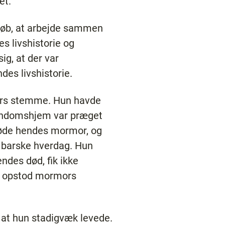
et.
lløb, at arbejde sammen
 livshistorie og
ig, at der var
s livshistorie.
ors stemme. Hun havde
arndomshjem var præget
 døde hendes mormor, og
 barske hverdag. Hun
des død, fik ikke
te opstod mormors
 at hun stadigvæk levede.