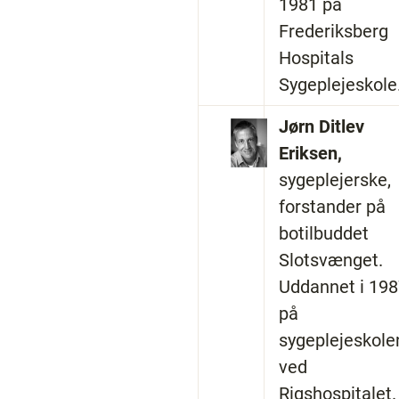
1981 på
Frederiksberg
Hospitals
Sygeplejeskole
Jørn Ditlev
Eriksen,
sygeplejerske,
forstander på
botilbuddet
Slotsvænget.
Uddannet i 19
på
sygeplejeskole
ved
Rigshospitalet.