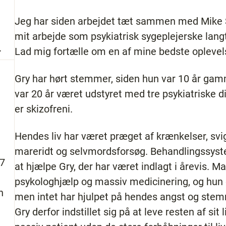
Jeg har siden arbejdet tæt sammen med Mike Sm
mit arbejde som psykiatrisk sygeplejerske lang
.
Lad mig fortælle om en af mine bedste oplevel
Gry har hørt stemmer, siden hun var 10 år gam
var 20 år været udstyret med tre psykiatriske 
er skizofreni.
Hendes liv har været præget af krænkelser, svig
mareridt og selvmordsforsøg. Behandlingssyst
87
at hjælpe Gry, der har været indlagt i årevis. 
psykologhjælp og massiv medicinering, og hun e
n
men intet har hjulpet på hendes angst og ste
Gry derfor indstillet sig på at leve resten af sit 