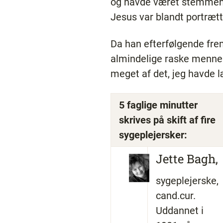
og havde været stemmehøre
Jesus var blandt portrætt
Da han efterfølgende frem
almindelige raske mennes
meget af det, jeg havde læ
5 faglige minutter
skrives på skift af fire
sygeplejersker:
Jette Bagh,
sygeplejerske,
cand.cur.
Uddannet i