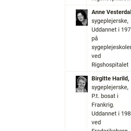
Anne Vesterda
sygeplejerske,
Uddannet i 19
på
sygeplejeskole
ved
Rigshospitalet
Birgitte Harild,
sygeplejerske,
P.t. bosat i
Frankrig.
Uddannet i 19
ved