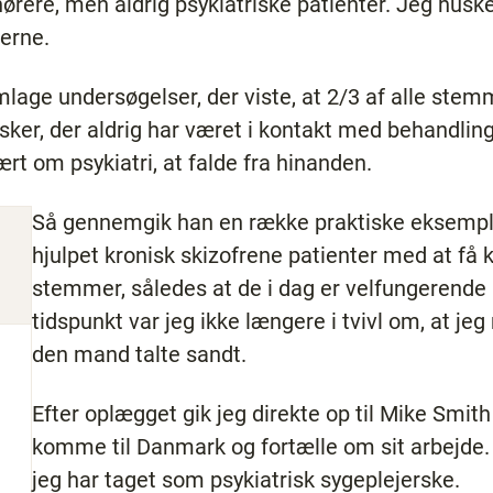
re, men aldrig psykiatriske patienter. Jeg husker
erne.
lage undersøgelser, der viste, at 2/3 af alle stem
ker, der aldrig har været i kontakt med behandling
rt om psykiatri, at falde fra hinanden.
Så gennemgik han en række praktiske eksempl
hjulpet kronisk skizofrene patienter med at få 
stemmer, således at de i dag er velfungerende
tidspunkt var jeg ikke længere i tvivl om, at je
den mand talte sandt.
Efter oplægget gik jeg direkte op til Mike Smith
komme til Danmark og fortælle om sit arbejde. D
jeg har taget som psykiatrisk sygeplejerske.