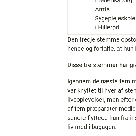
Frederiksborg
Amts
Sygeplejeskole
i Hillerød.
Den tredje stemme opstod
hende og fortalte, at hun i
Disse tre stemmer har giv
Igennem de næste fem mån
var knyttet til hver af st
livsoplevelser, men efter
af fem præparater medici
senere flyttede hun fra in
liv med i bagagen.