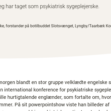
 jeg har taget som psykiatrisk sygeplejerske.
ske, ­forstander på ­botilbuddet ­Slotsvænget, Lyngby/Taarbæk
morgen blandt en stor gruppe velklædte engelske s
il en international konference for psykiatriske sygep
lille hurtigtalende englænder, som fortalte om, hv
mmer. På sit powerpointshow viste han billeder af