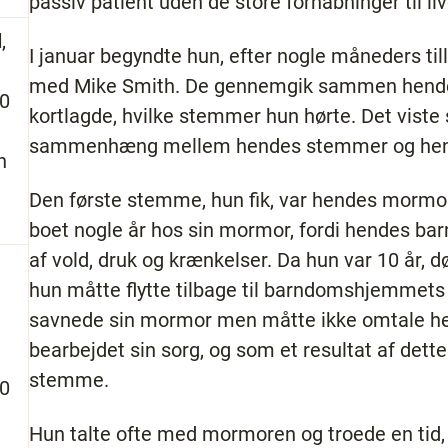
passiv patient uden de store forhåbninger til liv
l
,
I januar begyndte hun, efter nogle måneders ti
med Mike Smith. De gennemgik sammen hendes
70
kortlagde, hvilke stemmer hun hørte. Det viste s
sammenhæng mellem hendes stemmer og hende
n
Den første stemme, hun fik, var hendes morm
boet nogle år hos sin mormor, fordi hendes b
af vold, druk og krænkelser. Da hun var 10 år,
hun måtte flytte tilbage til barndomshjemmets
savnede sin mormor men måtte ikke omtale hen
bearbejdet sin sorg, og som et resultat af det
stemme.
80
Hun talte ofte med mormoren og troede en tid,