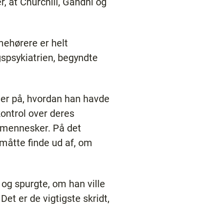
, at Churchill, Gandhi og
mehørere er helt
spsykiatrien, begyndte
er på, hvordan han havde
kontrol over deres
 mennesker. På det
g måtte finde ud af, om
 og spurgte, om han ville
et er de vigtigste skridt,