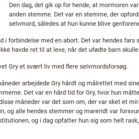
Den dag, det gik op for hende, at mormoren va
anden stemme. Det var en stemme, der opfordr
selvmord, således at hun kunne blive genfore
 i forbindelse med en abort. Det var hendes fars
kke havde ret til at leve, når det ufødte barn skulle 
et Gry et svært liv med flere selvmordsforsøg.
eder arbejdede Gry hårdt og målrettet med sine t
emmerne. Det var en hård tid for Gry, hvor hun måtte 
 disse måneder var det som om, der var sket et mir
n, og alle hendes stemmer og mareridt var forsvu
stitutionen, og i dag opfatter hun sig som helt ras