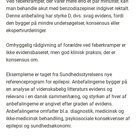
Ved feberkramper, der varer mere end et par minutter, kan
man behandle akut med benzodiazepiner indgivet rektalt.
Denne anbefaling har styrke D, dvs. svag evidens, fordi
den bygger på mindre undersøgelser, konsensus eller
ekspertvurderinger.
Omhyggelig rådgivning af forældre ved feberkramper er
ikke evidensbaseret, men god klinisk praksis, der er
konsensus om.
Eksemplerne er taget fra Sundhedsstyrelsens nye
referenceprogram for epilepsi. Anbefalingerne bygger på
en analyse af videnskabelig litteraturs evidens og
relevans i en dansk sammenhæng, og styrken af hver af
anbefalingerne er angivet efter graden af evidens.
Anbefalingerne omfatter bl.a. diagnostik, medicinsk og
ikke-medicinsk behandling, psykosociale konsekvenser af
epilepsi og sundhedsøkonomi.