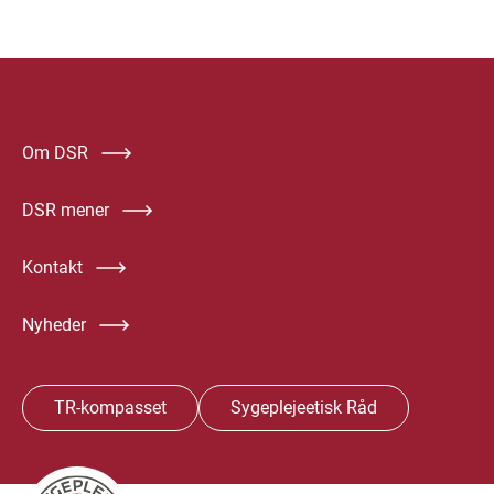
Om DSR
DSR mener
Kontakt
Nyheder
TR-kompasset
Sygeplejeetisk Råd