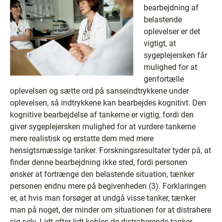
bearbejdning af
belastende
oplevelser er det
vigtigt, at
sygeplejersken får
mulighed for at
genfortælle
oplevelsen og sætte ord på sanseindtrykkene under
oplevelsen, så indtrykkene kan bearbejdes kognitivt. Den
kognitive bearbejdelse af tankerne er vigtig, fordi den
giver sygeplejersken mulighed for at vurdere tankerne
mere realistisk og erstatte dem med mere
hensigtsmæssige tanker. Forskningsresultater tyder på, at
finder denne bearbejdning ikke sted, fordi personen
ønsker at fortrænge den belastende situation, tænker
personen endnu mere på begivenheden (3). Forklaringen
er, at hvis man forsøger at undgå visse tanker, tænker
man på noget, der minder om situationen for at distrahere
sig selv. Lidt efter lidt kobles de distraherende tanker