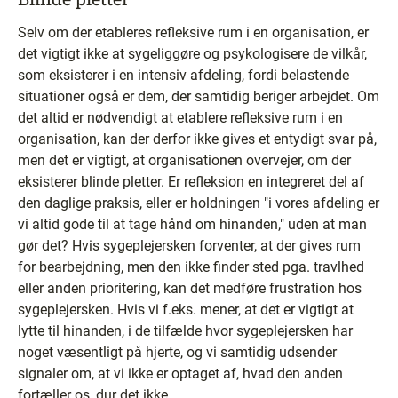
Selv om der etableres refleksive rum i en organisation, er
det vigtigt ikke at sygeliggøre og psykologisere de vilkår,
som eksisterer i en intensiv afdeling, fordi belastende
situationer også er dem, der samtidig beriger arbejdet. Om
det altid er nødvendigt at etablere refleksive rum i en
organisation, kan der derfor ikke gives et entydigt svar på,
men det er vigtigt, at organisationen overvejer, om der
eksisterer blinde pletter. Er refleksion en integreret del af
den daglige praksis, eller er holdningen "i vores afdeling er
vi altid gode til at tage hånd om hinanden," uden at man
gør det? Hvis sygeplejersken forventer, at der gives rum
for bearbejdning, men den ikke finder sted pga. travlhed
eller anden prioritering, kan det medføre frustration hos
sygeplejersken. Hvis vi f.eks. mener, at det er vigtigt at
lytte til hinanden, i de tilfælde hvor sygeplejersken har
noget væsentligt på hjerte, og vi samtidig udsender
signaler om, at vi ikke er optaget af, hvad den anden
fortæller os, dur det ikke.