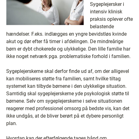
Sygeplejersker i
intensiv klinisk
praksis oplever ofte
belastende
hændelser. F.eks. indlægges en yngre bevidstløs kvinde
akut og dør efter få timer i afdelingen. De mindreårige
børn er dybt chokerede og ulykkelige. Den lille familie har
ikke noget netværk pga. problematiske forhold i familien.
Sygeplejerskerne skal derfor finde ud af, om der alligevel
kan mobiliseres støtte fra familien, samt hvilke tiltag
systemet kan tilbyde børnene i den ulykkelige situation.
Samtidig skal sygeplejerskerne yde psykologisk støtte til
børnene. Selv om sygeplejerskerne i selve situationen
reagerer med professionel omsorg på bedste vis, kan det
ikke undgås, at de bliver berørt på et dybere personligt
plan.
Hvordan kan der efterfølgende tages hånd om