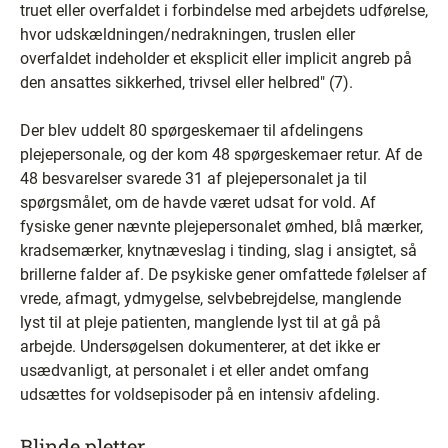
truet eller overfaldet i forbindelse med arbejdets udførelse,
hvor udskældningen/nedrakningen, truslen eller
overfaldet indeholder et eksplicit eller implicit angreb på
den ansattes sikkerhed, trivsel eller helbred" (7).
Der blev uddelt 80 spørgeskemaer til afdelingens
plejepersonale, og der kom 48 spørgeskemaer retur. Af de
48 besvarelser svarede 31 af plejepersonalet ja til
spørgsmålet, om de havde været udsat for vold. Af
fysiske gener nævnte plejepersonalet ømhed, blå mærker,
kradsemærker, knytnæveslag i tinding, slag i ansigtet, så
brillerne falder af. De psykiske gener omfattede følelser af
vrede, afmagt, ydmygelse, selvbebrejdelse, manglende
lyst til at pleje patienten, manglende lyst til at gå på
arbejde. Undersøgelsen dokumenterer, at det ikke er
usædvanligt, at personalet i et eller andet omfang
udsættes for voldsepisoder på en intensiv afdeling.
Blinde pletter