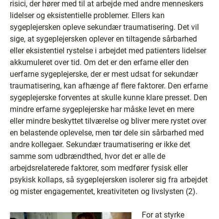
risici, der hører med til at arbejde med andre menneskers
lidelser og eksistentielle problemer. Ellers kan
sygeplejersken opleve sekundær traumatisering. Det vil
sige, at sygeplejersken oplever en tiltagende sårbarhed
eller eksistentiel rystelse i arbejdet med patienters lidelser
akkumuleret over tid. Om det er den erfarne eller den
uerfarne sygeplejerske, der er mest udsat for sekundær
traumatisering, kan afhænge af flere faktorer. Den erfarne
sygeplejerske forventes at skulle kunne klare presset. Den
mindre erfarne sygeplejerske har måske levet en mere
eller mindre beskyttet tilværelse og bliver mere rystet over
en belastende oplevelse, men tør dele sin sårbarhed med
andre kollegaer. Sekundær traumatisering er ikke det
samme som udbrændthed, hvor det er alle de
arbejdsrelaterede faktorer, som medfører fysisk eller
psykisk kollaps, så sygeplejersken isolerer sig fra arbejdet
og mister engagementet, kreativiteten og livslysten (2).
For at styrke