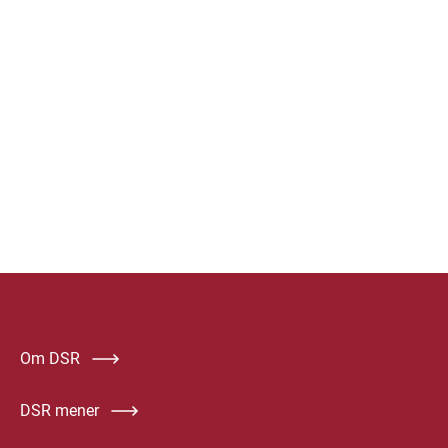
Om DSR
DSR mener