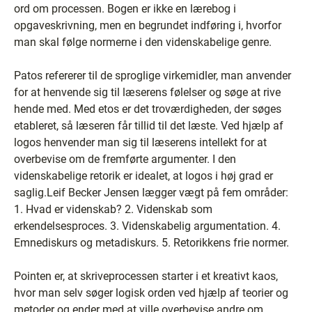
ord om processen. Bogen er ikke en lærebog i
opgaveskrivning, men en begrundet indføring i, hvorfor
man skal følge normerne i den videnskabelige genre.
Patos refererer til de sproglige virkemidler, man anvender
for at henvende sig til læserens følelser og søge at rive
hende med. Med etos er det troværdigheden, der søges
etableret, så læseren får tillid til det læste. Ved hjælp af
logos henvender man sig til læserens intellekt for at
overbevise om de fremførte argumenter. I den
videnskabelige retorik er idealet, at logos i høj grad er
saglig.Leif Becker Jensen lægger vægt på fem områder:
1. Hvad er videnskab? 2. Videnskab som
erkendelsesproces. 3. Videnskabelig argumentation. 4.
Emnediskurs og metadiskurs. 5. Retorikkens frie normer.
Pointen er, at skriveprocessen starter i et kreativt kaos,
hvor man selv søger logisk orden ved hjælp af teorier og
metoder og ender med at ville overbevise andre om