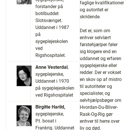
faglige kvalifikationer
forstander på
og autoritet er
botilbuddet
skridende.
Slotsvænget.
Uddannet i 1987
Det er, som om
på
enhver selvlært
sygeplejeskolen
førstehjælper føler
ved
sig klogere end en
Rigshospitalet.
uddannet og erfaren
sygeplejerske eller
Anne Vesterdal
,
redder. Der er vokset
sygeplejerske,
en skov op af mistro
Uddannet i 1970
til autoriteter og
på sygeplejeskolen
specialister, og
ved Rigshospitalet
selvhjælpsbøger om
Birgitte Harild,
Hvordan-Du-Bliver-
sygeplejerske,
Rask-Og-Rig gør
P.t. bosat i
enhver til herre over
Frankrig. Uddannet
liv og død.