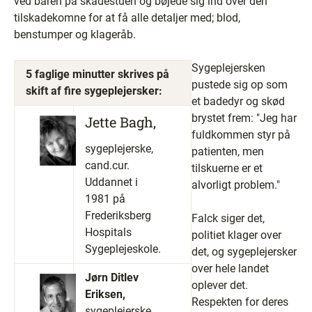
ved båren på skadestuen og bøjede sig ind over den
tilskadekomne for at få alle detaljer med; blod,
benstumper og klageråb.
Sygeplejersken
5 faglige minutter skrives på
pustede sig op som
skift af fire sygeplejersker:
et badedyr og skød
brystet frem: "Jeg har
Jette Bagh,
fuldkommen styr på
sygeplejerske,
patienten, men
cand.cur.
tilskuerne er et
Uddannet i
alvorligt problem."
1981 på
Frederiksberg
Falck siger det,
Hospitals
politiet klager over
Sygeplejeskole.
det, og sygeplejersker
over hele landet
Jørn Ditlev
oplever det.
Eriksen,
Respekten for deres
sygeplejerske,