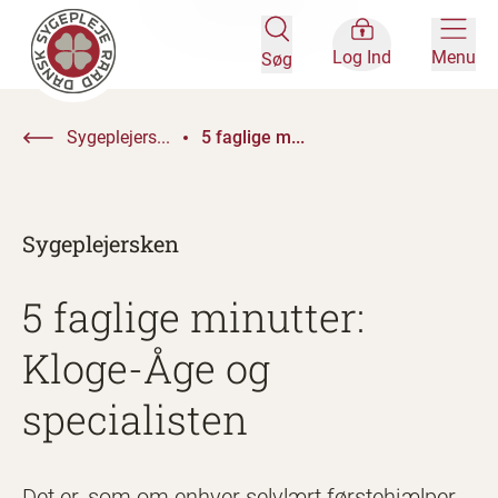
Log Ind
Menu
Søg
Sygeplejers...
5 faglige m...
Sygeplejersken
5 faglige minutter:
Kloge-Åge og
specialisten
Det er, som om enhver selvlært førstehjælper