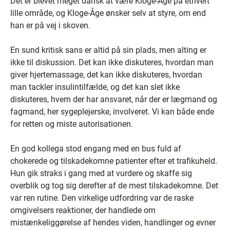
Det er blevet meget dansk at være Kloge-Åge på ethvert
lille område, og Kloge-Åge ønsker selv at styre, om end
han er på vej i skoven.
En sund kritisk sans er altid på sin plads, men alting er
ikke til diskussion. Det kan ikke diskuteres, hvordan man
giver hjertemassage, det kan ikke diskuteres, hvordan
man tackler insulintilfælde, og det kan slet ikke
diskuteres, hvem der har ansvaret, når der er lægmand og
fagmand, her sygeplejerske, involveret. Vi kan både ende
for retten og miste autorisationen.
En god kollega stod engang med en bus fuld af
chokerede og tilskadekomne patienter efter et trafikuheld.
Hun gik straks i gang med at vurdere og skaffe sig
overblik og tog sig derefter af de mest tilskadekomne. Det
var ren rutine. Den virkelige udfordring var de raske
omgivelsers reaktioner, der handlede om
mistænkeliggørelse af hendes viden, handlinger og evner