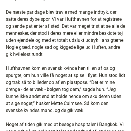
De næste par dage blev travle med mange indtryk, der
satte deres dybe spor. Vi var i lufthavnen for at registrere
og sende patienter af sted. Det var meget trist at se alle de
mennesker, der stod i deres mere eller mindre beskidte tøj
uden ejendele og med et totalt udslukt udtryk i ansigterne.
Nogle græd, nogle sad og kiggede lige ud i luften, andre
gik hvileløst rundt.
I lufthavnen kom en svensk kvinde hen til en af os og
spurgte, om hun ville få noget at spise i flyet. Hun stod lidt
og trak så to billeder op af en plastpose. ”Det er mine
drenge - de er væk - bølgen tog dem,” sagde hun. ”Jeg
kunne ikke andet end at holde hende om skulderen uden
at sige noget,” husker Mette Culmsee. Så kom den
svenske kvindes mand, og de gik væk.
Noget af tiden gik med at besøge hospitaler i Bangkok. Vi