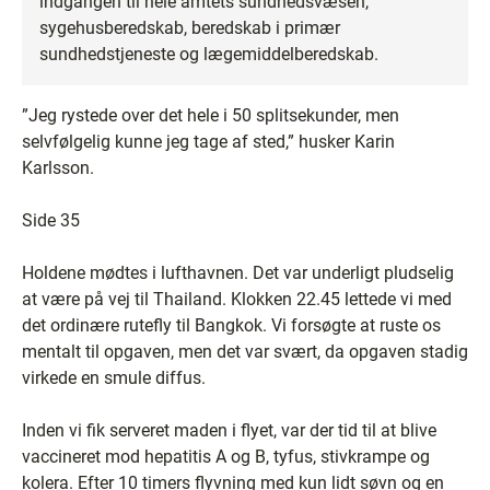
indgangen til hele amtets sundhedsvæsen,
sygehusberedskab, beredskab i primær
sundhedstjeneste og lægemiddelberedskab.
”Jeg rystede over det hele i 50 splitsekunder, men
selvfølgelig kunne jeg tage af sted,” husker Karin
Karlsson.
Side 35
Holdene mødtes i lufthavnen. Det var underligt pludselig
at være på vej til Thailand. Klokken 22.45 lettede vi med
det ordinære rutefly til Bangkok. Vi forsøgte at ruste os
mentalt til opgaven, men det var svært, da opgaven stadig
virkede en smule diffus.
Inden vi fik serveret maden i flyet, var der tid til at blive
vaccineret mod hepatitis A og B, tyfus, stivkrampe og
kolera. Efter 10 timers flyvning med kun lidt søvn og en