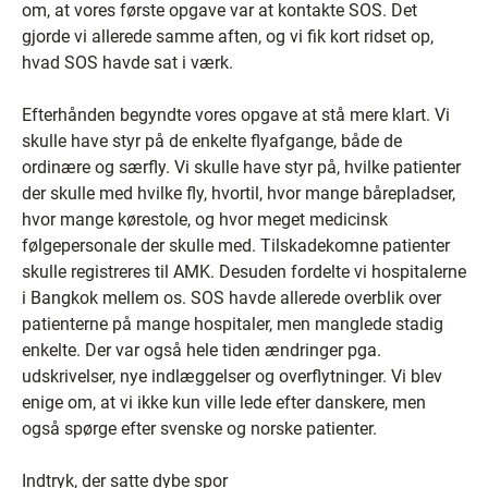
om, at vores første opgave var at kontakte SOS. Det
gjorde vi allerede samme aften, og vi fik kort ridset op,
hvad SOS havde sat i værk.
Efterhånden begyndte vores opgave at stå mere klart. Vi
skulle have styr på de enkelte flyafgange, både de
ordinære og særfly. Vi skulle have styr på, hvilke patienter
der skulle med hvilke fly, hvortil, hvor mange bårepladser,
hvor mange kørestole, og hvor meget medicinsk
følgepersonale der skulle med. Tilskadekomne patienter
skulle registreres til AMK. Desuden fordelte vi hospitalerne
i Bangkok mellem os. SOS havde allerede overblik over
patienterne på mange hospitaler, men manglede stadig
enkelte. Der var også hele tiden ændringer pga.
udskrivelser, nye indlæggelser og overflytninger. Vi blev
enige om, at vi ikke kun ville lede efter danskere, men
også spørge efter svenske og norske patienter.
Indtryk, der satte dybe spor