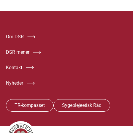
Om DSR
DSR mener
Kontakt
Nyheder
TR-kompasset
Sygeplejeetisk Råd