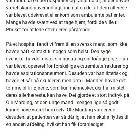
var rundt på en del hospitaler og fandt ud af, at der havde
været skandinaver indlagt, men at en del af dem allerede
var blevet udskrevet eller kom som ambulante patienter.
Mange havde svært ved at tage hjem, fordi de ville til
Phuket for at lede efter deres pårørende.
På et hospital fandt vi frem til en svensk mand, som ikke
havde haft kontakt til nogen som helst. Den syge
svensker havde mistet sin hustru og sin toårige pige. Han
var blevet opereret for forskellige ekstremitetsfrakturer og
havde aspirationspneumoni. Desuden var han ikterisk og
havde et sår på skulderen med orm i. Manden havde det
tomme blik i øjnene, som kun mennesker, der har mistet
deres allerkæreste, kan have. Det gjorde et stort indtryk på
Ole Marding, at den unge mand i sengen lige så godt
kunne have været ham selv. Ole Marding vurderede
desuden, at patienten var så dårlig, at han skulle flyttes til
en anden afdeling, hvilket han fik foranlediget.