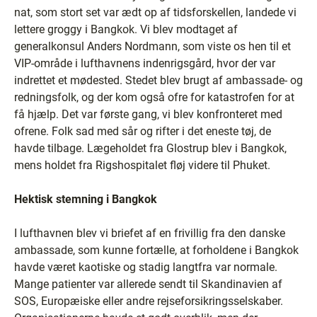
nat, som stort set var ædt op af tidsforskellen, landede vi
lettere groggy i Bangkok. Vi blev modtaget af
generalkonsul Anders Nordmann, som viste os hen til et
VIP-område i lufthavnens indenrigsgård, hvor der var
indrettet et mødested. Stedet blev brugt af ambassade- og
redningsfolk, og der kom også ofre for katastrofen for at
få hjælp. Det var første gang, vi blev konfronteret med
ofrene. Folk sad med sår og rifter i det eneste tøj, de
havde tilbage. Lægeholdet fra Glostrup blev i Bangkok,
mens holdet fra Rigshospitalet fløj videre til Phuket.
Hektisk stemning i Bangkok
I lufthavnen blev vi briefet af en frivillig fra den danske
ambassade, som kunne fortælle, at forholdene i Bangkok
havde været kaotiske og stadig langtfra var normale.
Mange patienter var allerede sendt til Skandinavien af
SOS, Europæiske eller andre rejseforsikringsselskaber.