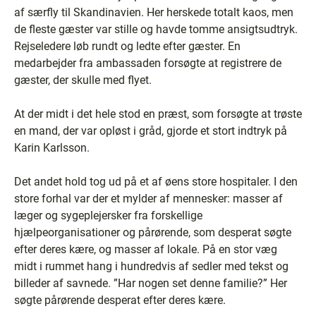
af særfly til Skandinavien. Her herskede totalt kaos, men
de fleste gæster var stille og havde tomme ansigtsudtryk.
Rejseledere løb rundt og ledte efter gæster. En
medarbejder fra ambassaden forsøgte at registrere de
gæster, der skulle med flyet.
At der midt i det hele stod en præst, som forsøgte at trøste
en mand, der var opløst i gråd, gjorde et stort indtryk på
Karin Karlsson.
Det andet hold tog ud på et af øens store hospitaler. I den
store forhal var der et mylder af mennesker: masser af
læger og sygeplejersker fra forskellige
hjælpeorganisationer og pårørende, som desperat søgte
efter deres kære, og masser af lokale. På en stor væg
midt i rummet hang i hundredvis af sedler med tekst og
billeder af savnede. ”Har nogen set denne familie?” Her
søgte pårørende desperat efter deres kære.