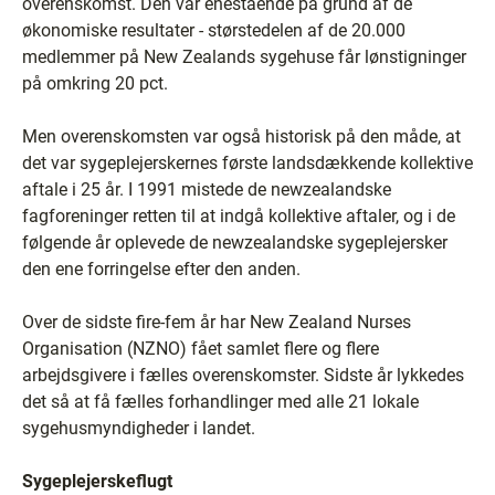
overenskomst. Den var enestående på grund af de
økonomiske resultater - størstedelen af de 20.000
medlemmer på New Zealands sygehuse får lønstigninger
på omkring 20 pct.
Men overenskomsten var også historisk på den måde, at
det var sygeplejerskernes første landsdækkende kollektive
aftale i 25 år. I 1991 mistede de newzealandske
fagforeninger retten til at indgå kollektive aftaler, og i de
følgende år oplevede de newzealandske sygeplejersker
den ene forringelse efter den anden.
Over de sidste fire-fem år har New Zealand Nurses
Organisation (NZNO) fået samlet flere og flere
arbejdsgivere i fælles overenskomster. Sidste år lykkedes
det så at få fælles forhandlinger med alle 21 lokale
sygehusmyndigheder i landet.
Sygeplejerskeflugt