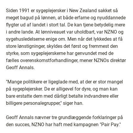
Siden 1991 er sygeplejersker i New Zealand sakket så
meget bagud på lønnen, at både erfarne og nyuddannede
flygter ud af landet i stort tal. De kan tjene betydelig mere
i andre lande. At lønniveauet var uholdbart, var NZNO og
sygehusledelserne enige om. Men når det lykkedes at få
store lønstigninger, skyldes det først og fremmest den
styrke, som sygeplejerskerne har genvundet med de
fælles overenskomstforhandlinger, mener NZNOs direktør
Geoff Annals.
"Mange politikere er ligeglade med, at der er stor mangel
på sygeplejersker. De er alligevel for dyre, og man kan
bare erstatte dem med dårligt betalte indvandrere eller
billigere personalegrupper," siger han.
Geoff Annals nævner tre grundlæggende forklaringer på
den succes, NZNO har haft med kampagnen "Pair Pay."