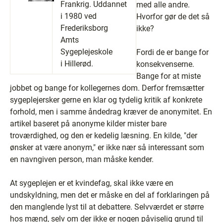
Frankrig. Uddannet
med alle andre.
i 1980 ved
Hvorfor gør de det så
Frederiksborg
ikke?
Amts
Sygeplejeskole
Fordi de er bange for
i Hillerød.
konsekvenserne.
Bange for at miste
jobbet og bange for kollegernes dom. Derfor fremsætter
sygeplejersker gerne en klar og tydelig kritik af konkrete
forhold, men i samme åndedrag kræver de anonymitet. En
artikel baseret på anonyme kilder mister bare
troværdighed, og den er kedelig læsning. En kilde, "der
ønsker at være anonym," er ikke nær så interessant som
en navngiven person, man måske kender.
At sygeplejen er et kvindefag, skal ikke være en
undskyldning, men det er måske en del af forklaringen på
den manglende lyst til at debattere. Selvværdet er større
hos mænd, selv om der ikke er nogen påviselig grund til