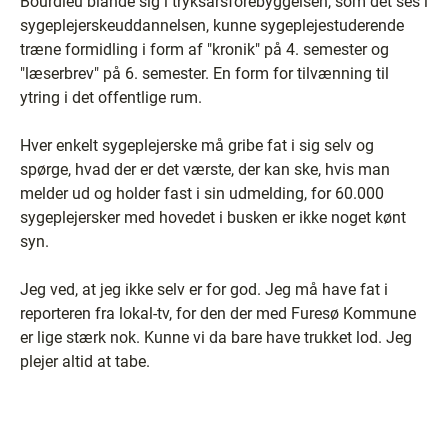
Bourdieu blande sig i tryksårsforebyggelsen, som det ses i
sygeplejerskeuddannelsen, kunne sygeplejestuderende
træne formidling i form af "kronik" på 4. semester og
"læserbrev" på 6. semester. En form for tilvænning til
ytring i det offentlige rum.
Hver enkelt sygeplejerske må gribe fat i sig selv og
spørge, hvad der er det værste, der kan ske, hvis man
melder ud og holder fast i sin udmelding, for 60.000
sygeplejersker med hovedet i busken er ikke noget kønt
syn.
Jeg ved, at jeg ikke selv er for god. Jeg må have fat i
reporteren fra lokal-tv, for den der med Furesø Kommune
er lige stærk nok. Kunne vi da bare have trukket lod. Jeg
plejer altid at tabe.