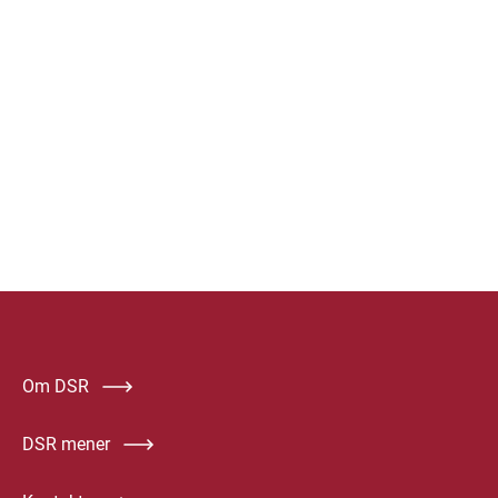
Om DSR
DSR mener