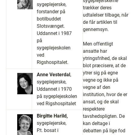
sygeplejerskerne
sygeplejerske,
trækker deres
forstander på
udtalelser tilbage, når
botilbuddet
de får artiklen til
Slotsvænget.
gennemsyn.
Uddannet i 1987
på
Men offentligt
sygeplejeskolen
ansatte har
ved
ytringsfrihed, de skal
Rigshospitalet.
blot præcisere, at de
ytrer sig på egne
Anne Vesterdal
,
vegne og ikke på
sygeplejerske,
vegne af den
Uddannet i 1970
institution, hvor de er
på sygeplejeskolen
ansat, og de skal
ved Rigshospitalet
respektere
Birgitte Harild,
tavshedspligten. De
sygeplejerske,
kan deltage i
P.t. bosat i
debatten på lige fod