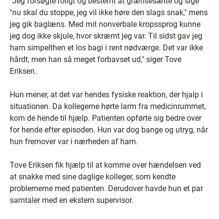
"Jeg forsøgte roligt og bestemt at grænsesætte og sige
"nu skal du stoppe, jeg vil ikke høre den slags snak," mens
jeg gik baglæns. Med mit nonverbale kropssprog kunne
jeg dog ikke skjule, hvor skræmt jeg var. Til sidst gav jeg
ham simpelthen et los bagi i rent nødværge. Det var ikke
hårdt, men han så meget forbavset ud," siger Tove
Eriksen.
Hun mener, at det var hendes fysiske reaktion, der hjalp i
situationen. Da kollegerne hørte larm fra medicinrummet,
kom de hende til hjælp. Patienten opførte sig bedre over
for hende efter episoden. Hun var dog bange og utryg, når
hun fremover var i nærheden af ham.
Tove Eriksen fik hjælp til at komme over hændelsen ved
at snakke med sine daglige kolleger, som kendte
problemerne med patienten. Derudover havde hun et par
samtaler med en ekstern supervisor.