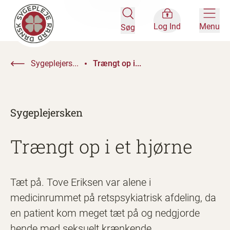
Log Ind
Menu
Søg
Sygeplejers...
Trængt op i...
Sygeplejersken
Trængt op i et hjørne
Tæt på. Tove Eriksen var alene i
medicinrummet på retspsykiatrisk afdeling, da
en patient kom meget tæt på og nedgjorde
hende med seksuelt krænkende