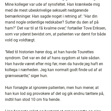
Mine kolleger var ude af synsfeltet. Han krænkede mig
med de mest ubeskrivelige seksuelt nedgørende
bemærkninger. Han sagde noget i retning af: "Har din
mand nogle ordentlige redskaber? Sutter du den af på
ham?" Det var til at få kvalme over," fortæller Tove Eriksen,
som var yderst bevidst om, at patienten var dømt for både
vold og voldtægt.
"Med til historien hører dog, at han havde Tourettes
syndrom. Det var en del af hans sygdom at tale sådan.
Han havde været efter mig før, men da havde jeg haft en
kollega i nærheden. Jeg kan normalt godt finde ud af at
grænsesætte," siger hun.
Hun forsøgte at ignorere patienten, men hun mener, at
han kun lod sig provokere af det og gik endnu tættere på,
indtil han stod 10 cm fra hende.