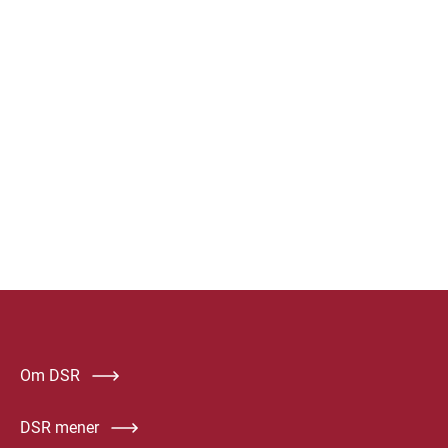
Om DSR
DSR mener