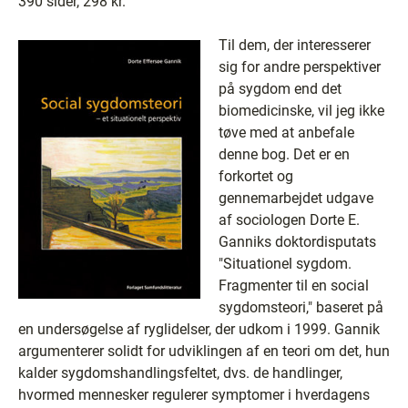
390 sider, 298 kr.
Til dem, der interesserer
sig for andre perspektiver
på sygdom end det
biomedicinske, vil jeg ikke
tøve med at anbefale
denne bog. Det er en
forkortet og
gennemarbejdet udgave
af sociologen Dorte E.
Ganniks doktordisputats
"Situationel sygdom.
Fragmenter til en social
sygdomsteori," baseret på
en undersøgelse af ryglidelser, der udkom i 1999. Gannik
argumenterer solidt for udviklingen af en teori om det, hun
kalder sygdomshandlingsfeltet, dvs. de handlinger,
hvormed mennesker regulerer symptomer i hverdagens