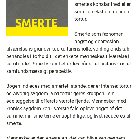
smertes konstanthed eller
som i en ekstrem gennem
tortur.
Smerte som fænomen,
angst og depression,
tilværelsens grundvilkår, kulturens rolle, vold og ondskab
behandles i forhold til det enkelte menneskes tilværelse i
samfundet. Smerte kan betragtes både i et historisk og et
samfundsmæssigt perspektiv.
Bogen indledes med smertetilstande, der er intense: tortur
og alvorlig sygdom. Ved tortur gøres kroppen i sin
ødelæggelse til offerets værste fjende. Mennesker med
kronisk sygdom kan i værste fald opleve noget af det
samme, når smerterne er uophørlige, og livet reduceres til
smerte.
Mennesket er den eneste art, der kan blive syg gennem