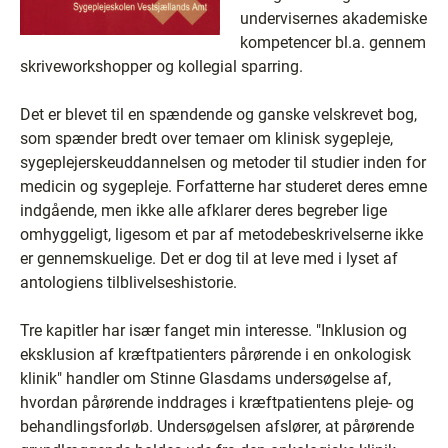
undervisernes akademiske
kompetencer bl.a. gennem
skriveworkshopper og kollegial sparring.
Det er blevet til en spændende og ganske velskrevet bog,
som spænder bredt over temaer om klinisk sygepleje,
sygeplejerskeuddannelsen og metoder til studier inden for
medicin og sygepleje. Forfatterne har studeret deres emne
indgående, men ikke alle afklarer deres begreber lige
omhyggeligt, ligesom et par af metodebeskrivelserne ikke
er gennemskuelige. Det er dog til at leve med i lyset af
antologiens tilblivelseshistorie.
Tre kapitler har især fanget min interesse. "Inklusion og
eksklusion af kræftpatienters pårørende i en onkologisk
klinik" handler om Stinne Glasdams undersøgelse af,
hvordan pårørende inddrages i kræftpatientens pleje- og
behandlingsforløb. Undersøgelsen afslører, at pårørende