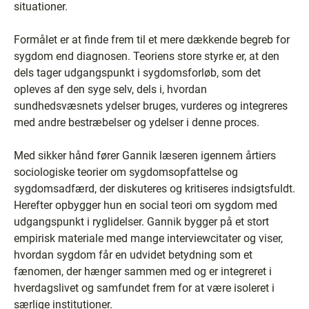
situationer.
Formålet er at finde frem til et mere dækkende begreb for
sygdom end diagnosen. Teoriens store styrke er, at den
dels tager udgangspunkt i sygdomsforløb, som det
opleves af den syge selv, dels i, hvordan
sundhedsvæsnets ydelser bruges, vurderes og integreres
med andre bestræbelser og ydelser i denne proces.
Med sikker hånd fører Gannik læseren igennem årtiers
sociologiske teorier om sygdomsopfattelse og
sygdomsadfærd, der diskuteres og kritiseres indsigtsfuldt.
Herefter opbygger hun en social teori om sygdom med
udgangspunkt i ryglidelser. Gannik bygger på et stort
empirisk materiale med mange interviewcitater og viser,
hvordan sygdom får en udvidet betydning som et
fænomen, der hænger sammen med og er integreret i
hverdagslivet og samfundet frem for at være isoleret i
særlige institutioner.