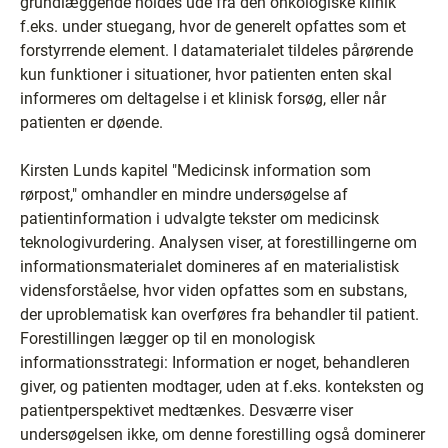
grundlæggende holdes ude fra den onkologiske klinik
f.eks. under stuegang, hvor de generelt opfattes som et
forstyrrende element. I datamaterialet tildeles pårørende
kun funktioner i situationer, hvor patienten enten skal
informeres om deltagelse i et klinisk forsøg, eller når
patienten er døende.
Kirsten Lunds kapitel "Medicinsk information som
rørpost," omhandler en mindre undersøgelse af
patientinformation i udvalgte tekster om medicinsk
teknologivurdering. Analysen viser, at forestillingerne om
informationsmaterialet domineres af en materialistisk
vidensforståelse, hvor viden opfattes som en substans,
der uproblematisk kan overføres fra behandler til patient.
Forestillingen lægger op til en monologisk
informationsstrategi: Information er noget, behandleren
giver, og patienten modtager, uden at f.eks. konteksten og
patientperspektivet medtænkes. Desværre viser
undersøgelsen ikke, om denne forestilling også dominerer