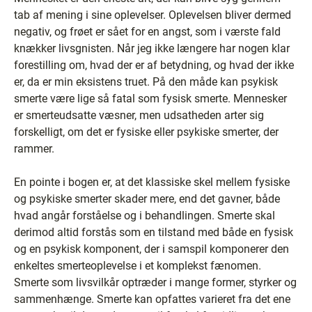
tab af mening i sine oplevelser. Oplevelsen bliver dermed
negativ, og frøet er sået for en angst, som i værste fald
knækker livsgnisten. Når jeg ikke længere har nogen klar
forestilling om, hvad der er af betydning, og hvad der ikke
er, da er min eksistens truet. På den måde kan psykisk
smerte være lige så fatal som fysisk smerte. Mennesker
er smerteudsatte væsner, men udsatheden arter sig
forskelligt, om det er fysiske eller psykiske smerter, der
rammer.
En pointe i bogen er, at det klassiske skel mellem fysiske
og psykiske smerter skader mere, end det gavner, både
hvad angår forståelse og i behandlingen. Smerte skal
derimod altid forstås som en tilstand med både en fysisk
og en psykisk komponent, der i samspil komponerer den
enkeltes smerteoplevelse i et komplekst fænomen.
Smerte som livsvilkår optræder i mange former, styrker og
sammenhænge. Smerte kan opfattes varieret fra det ene