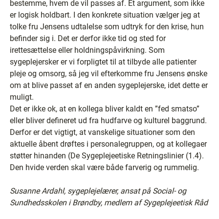
bestemme, hvem de vil passes af. Et argument, som ikke
er logisk holdbart. I den konkrete situation vælger jeg at
tolke fru Jensens udtalelse som udtryk for den krise, hun
befinder sig i. Det er derfor ikke tid og sted for
irettesættelse eller holdningspåvirkning. Som
sygeplejersker er vi forpligtet til at tilbyde alle patienter
pleje og omsorg, så jeg vil efterkomme fru Jensens ønske
om at blive passet af en anden sygeplejerske, idet dette er
muligt.
Det er ikke ok, at en kollega bliver kaldt en ”fed smatso”
eller bliver defineret ud fra hudfarve og kulturel baggrund.
Derfor er det vigtigt, at vanskelige situationer som den
aktuelle åbent drøftes i personalegruppen, og at kollegaer
støtter hinanden (De Sygeplejeetiske Retningslinier (1.4).
Den hvide verden skal være både farverig og rummelig.
Susanne Ardahl, sygeplejelærer, ansat på Social- og
Sundhedsskolen i Brøndby, medlem af Sygeplejeetisk Råd