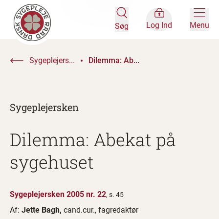
Log Ind
Menu
Søg
Sygeplejers...
Dilemma: Ab...
Sygeplejersken
Dilemma: Abekat på
sygehuset
Sygeplejersken 2005 nr. 22
, s. 45
Af:
Jette Bagh,
cand.cur., fagredaktør