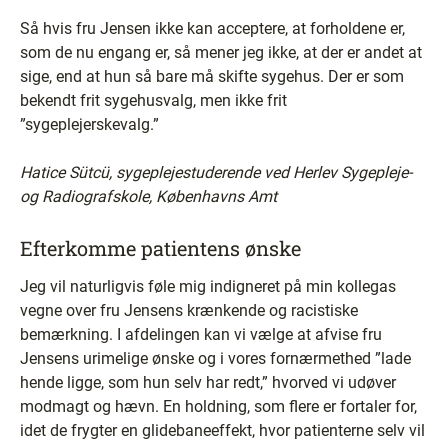
Så hvis fru Jensen ikke kan acceptere, at forholdene er,
som de nu engang er, så mener jeg ikke, at der er andet at
sige, end at hun så bare må skifte sygehus. Der er som
bekendt frit sygehusvalg, men ikke frit
”sygeplejerskevalg.”
Hatice Sütcü, sygeplejestuderende ved Herlev Sygepleje-
og Radiografskole, Københavns Amt
Efterkomme patientens ønske
Jeg vil naturligvis føle mig indigneret på min kollegas
vegne over fru Jensens krænkende og racistiske
bemærkning. I afdelingen kan vi vælge at afvise fru
Jensens urimelige ønske og i vores fornærmethed ”lade
hende ligge, som hun selv har redt,” hvorved vi udøver
modmagt og hævn. En holdning, som flere er fortaler for,
idet de frygter en glidebaneeffekt, hvor patienterne selv vil