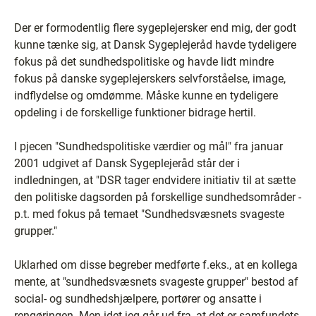
Der er formodentlig flere sygeplejersker end mig, der godt
kunne tænke sig, at Dansk Sygeplejeråd havde tydeligere
fokus på det sundhedspolitiske og havde lidt mindre
fokus på danske sygeplejerskers selvforståelse, image,
indflydelse og omdømme. Måske kunne en tydeligere
opdeling i de forskellige funktioner bidrage hertil.
I pjecen "Sundhedspolitiske værdier og mål" fra januar
2001 udgivet af Dansk Sygeplejeråd står der i
indledningen, at "DSR tager endvidere initiativ til at sætte
den politiske dagsorden på forskellige sundhedsområder -
p.t. med fokus på temaet "Sundhedsvæsnets svageste
grupper."
Uklarhed om disse begreber medførte f.eks., at en kollega
mente, at "sundhedsvæsnets svageste grupper" bestod af
social- og sundhedshjælpere, portører og ansatte i
rengøringen. Men idet jeg går ud fra, at det er samfundets