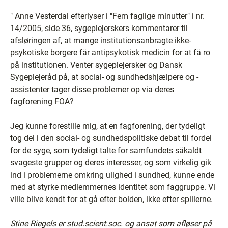
" Anne Vesterdal efterlyser i "Fem faglige minutter" i nr.
14/2005, side 36, sygeplejerskers kommentarer til
afsløringen af, at mange institutionsanbragte ikke-
psykotiske borgere får antipsykotisk medicin for at få ro
på institutionen. Venter sygeplejersker og Dansk
Sygeplejeråd på, at social- og sundhedshjælpere og -
assistenter tager disse problemer op via deres
fagforening FOA?
Jeg kunne forestille mig, at en fagforening, der tydeligt
tog del i den social- og sundhedspolitiske debat til fordel
for de syge, som tydeligt talte for samfundets såkaldt
svageste grupper og deres interesser, og som virkelig gik
ind i problemerne omkring ulighed i sundhed, kunne ende
med at styrke medlemmernes identitet som faggruppe. Vi
ville blive kendt for at gå efter bolden, ikke efter spillerne.
Stine Riegels er stud.scient.soc. og ansat som afløser på