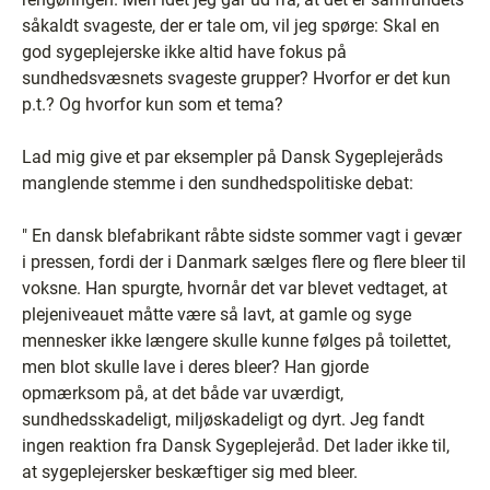
såkaldt svageste, der er tale om, vil jeg spørge: Skal en
god sygeplejerske ikke altid have fokus på
sundhedsvæsnets svageste grupper? Hvorfor er det kun
p.t.? Og hvorfor kun som et tema?
Lad mig give et par eksempler på Dansk Sygeplejeråds
manglende stemme i den sundhedspolitiske debat:
" En dansk blefabrikant råbte sidste sommer vagt i gevær
i pressen, fordi der i Danmark sælges flere og flere bleer til
voksne. Han spurgte, hvornår det var blevet vedtaget, at
plejeniveauet måtte være så lavt, at gamle og syge
mennesker ikke længere skulle kunne følges på toilettet,
men blot skulle lave i deres bleer? Han gjorde
opmærksom på, at det både var uværdigt,
sundhedsskadeligt, miljøskadeligt og dyrt. Jeg fandt
ingen reaktion fra Dansk Sygeplejeråd. Det lader ikke til,
at sygeplejersker beskæftiger sig med bleer.