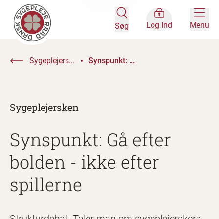
Log Ind
Menu
Søg
Sygeplejers...
Synspunkt: ...
Sygeplejersken
Synspunkt: Gå efter
bolden - ikke efter
spillerne
Strukturdebat. Taler man om sygeplejerskers