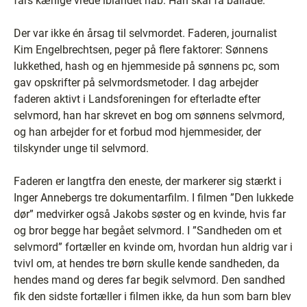
fars kærlige vrede iblandet håb: Han skal få ballade.
Der var ikke én årsag til selvmordet. Faderen, journalist
Kim Engelbrechtsen, peger på flere faktorer: Sønnens
lukkethed, hash og en hjemmeside på sønnens pc, som
gav opskrifter på selvmordsmetoder. I dag arbejder
faderen aktivt i Landsforeningen for efterladte efter
selvmord, han har skrevet en bog om sønnens selvmord,
og han arbejder for et forbud mod hjemmesider, der
tilskynder unge til selvmord.
Faderen er langtfra den eneste, der markerer sig stærkt i
Inger Annebergs tre dokumentarfilm. I filmen ”Den lukkede
dør” medvirker også Jakobs søster og en kvinde, hvis far
og bror begge har begået selvmord. I ”Sandheden om et
selvmord” fortæller en kvinde om, hvordan hun aldrig var i
tvivl om, at hendes tre børn skulle kende sandheden, da
hendes mand og deres far begik selvmord. Den sandhed
fik den sidste fortæller i filmen ikke, da hun som barn blev