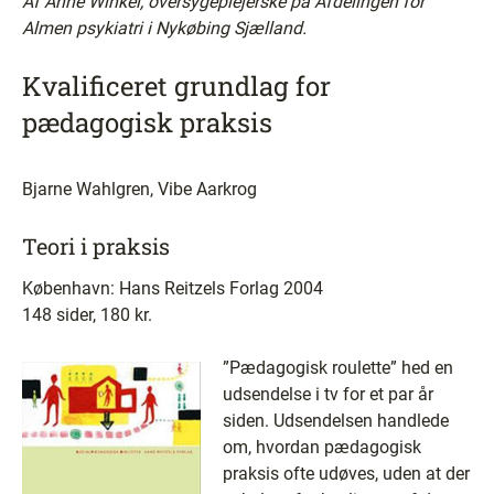
Af Anne Winkel, oversygeplejerske på Afdelingen for
Almen psykiatri i Nykøbing Sjælland.
Kvalificeret grundlag for
pædagogisk praksis
Bjarne Wahlgren, Vibe Aarkrog
Teori i praksis
København: Hans Reitzels Forlag 2004
148 sider, 180 kr.
”Pædagogisk roulette” hed en
udsendelse i tv for et par år
siden. Udsendelsen handlede
om, hvordan pædagogisk
praksis ofte udøves, uden at der