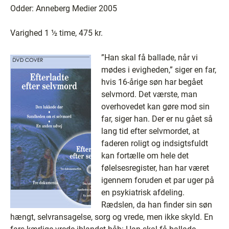
Odder: Anneberg Medier 2005
Varighed 1 ½ time, 475 kr.
”Han skal få ballade, når vi
mødes i evigheden,” siger en far,
hvis 16-årige søn har begået
selvmord. Det værste, man
overhovedet kan gøre mod sin
far, siger han. Der er nu gået så
lang tid efter selvmordet, at
faderen roligt og indsigtsfuldt
kan fortælle om hele det
følelsesregister, han har været
igennem foruden et par uger på
en psykiatrisk afdeling.
Rædslen, da han finder sin søn
hængt, selvransagelse, sorg og vrede, men ikke skyld. En