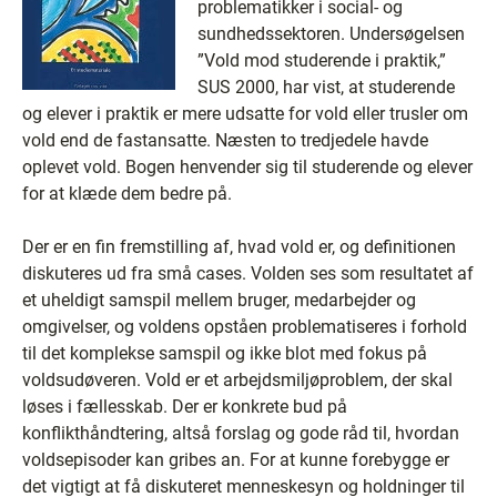
problematikker i social- og
sundhedssektoren. Undersøgelsen
”Vold mod studerende i praktik,”
SUS 2000, har vist, at studerende
og elever i praktik er mere udsatte for vold eller trusler om
vold end de fastansatte. Næsten to tredjedele havde
oplevet vold. Bogen henvender sig til studerende og elever
for at klæde dem bedre på.
Der er en fin fremstilling af, hvad vold er, og definitionen
diskuteres ud fra små cases. Volden ses som resultatet af
et uheldigt samspil mellem bruger, medarbejder og
omgivelser, og voldens opståen problematiseres i forhold
til det komplekse samspil og ikke blot med fokus på
voldsudøveren. Vold er et arbejdsmiljøproblem, der skal
løses i fællesskab. Der er konkrete bud på
konflikthåndtering, altså forslag og gode råd til, hvordan
voldsepisoder kan gribes an. For at kunne forebygge er
det vigtigt at få diskuteret menneskesyn og holdninger til