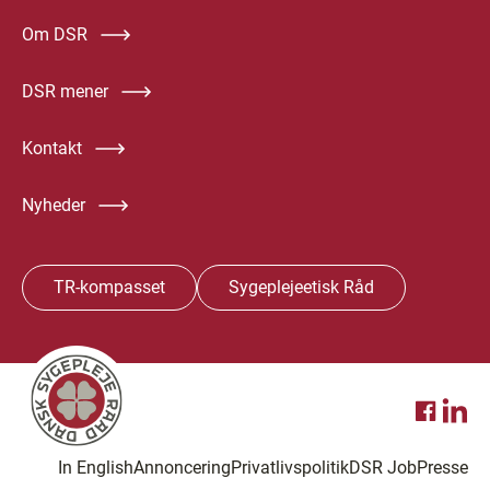
Om DSR
DSR mener
Kontakt
Nyheder
TR-kompasset
Sygeplejeetisk Råd
In English
Annoncering
Privatlivspolitik
DSR Job
Presse