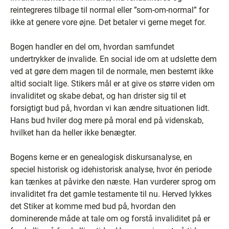
reintegreres tilbage til normal eller ”som-om-normal” for
ikke at genere vore øjne. Det betaler vi gerne meget for.
Bogen handler en del om, hvordan samfundet
undertrykker de invalide. En social ide om at udslette dem
ved at gøre dem magen til de normale, men bestemt ikke
altid socialt lige. Stikers mål er at give os større viden om
invaliditet og skabe debat, og han drister sig til et
forsigtigt bud på, hvordan vi kan ændre situationen lidt.
Hans bud hviler dog mere på moral end på videnskab,
hvilket han da heller ikke benægter.
Bogens kerne er en genealogisk diskursanalyse, en
speciel historisk og idehistorisk analyse, hvor én periode
kan tænkes at påvirke den næste. Han vurderer sprog om
invaliditet fra det gamle testamente til nu. Herved lykkes
det Stiker at komme med bud på, hvordan den
dominerende måde at tale om og forstå invaliditet på er