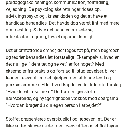
pædagogiske retninger, kommunikation, formidling,
vejledning. De psykologiske retninger ridses op,
udviklingspsykologi, kriser, døden og det at have et
handicap behandles. Det havde dog været fint med mere
om mestring. Sidste del handler om ledelse,
arbejdsplanlægning, trivsel og arbejdsmiljø.
Det er omfattende emner, der tages fat på, men begreber
og teorier behandles let forståeligt. Eksempelvis, hvad er
det nu lige, ”identitet og selvet” er for noget? Med
eksempler fra praksis og forslag til studieøvelser, bliver
teorien relevant, og det hjælper med at binde teori og
praksis sammen. Efter hvert kapitel er der litteraturforslag:
”Hvis du vil læse mere.” Du-formen gør stoffet
nærværende, og nysgerrigheden vækkes med spørgsmål:
”Hvordan bruger du din egen person i arbejdet?”
Stoffet præsenteres overskueligt og læsevenligt. Der er
ikke en tætskreven side, men overskrifter og et flot layout