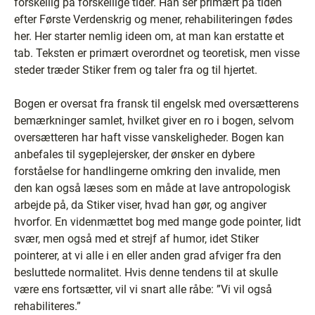
forskellig på forskellige tider. Han ser primært på tiden
efter Første Verdenskrig og mener, rehabiliteringen fødes
her. Her starter nemlig ideen om, at man kan erstatte et
tab. Teksten er primært overordnet og teoretisk, men visse
steder træder Stiker frem og taler fra og til hjertet.
Bogen er oversat fra fransk til engelsk med oversætterens
bemærkninger samlet, hvilket giver en ro i bogen, selvom
oversætteren har haft visse vanskeligheder. Bogen kan
anbefales til sygeplejersker, der ønsker en dybere
forståelse for handlingerne omkring den invalide, men
den kan også læses som en måde at lave antropologisk
arbejde på, da Stiker viser, hvad han gør, og angiver
hvorfor. En videnmættet bog med mange gode pointer, lidt
svær, men også med et strejf af humor, idet Stiker
pointerer, at vi alle i en eller anden grad afviger fra den
besluttede normalitet. Hvis denne tendens til at skulle
være ens fortsætter, vil vi snart alle råbe: ”Vi vil også
rehabiliteres.”