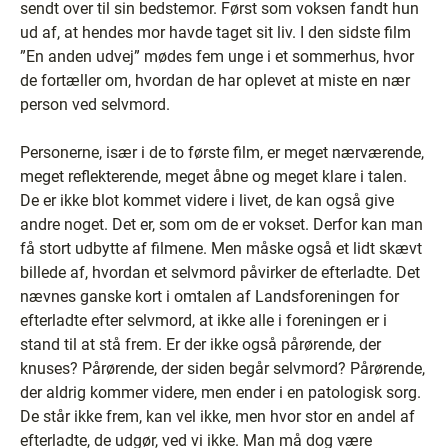
sendt over til sin bedstemor. Først som voksen fandt hun
ud af, at hendes mor havde taget sit liv. I den sidste film
”En anden udvej” mødes fem unge i et sommerhus, hvor
de fortæller om, hvordan de har oplevet at miste en nær
person ved selvmord.
Personerne, især i de to første film, er meget nærværende,
meget reflekterende, meget åbne og meget klare i talen.
De er ikke blot kommet videre i livet, de kan også give
andre noget. Det er, som om de er vokset. Derfor kan man
få stort udbytte af filmene. Men måske også et lidt skævt
billede af, hvordan et selvmord påvirker de efterladte. Det
nævnes ganske kort i omtalen af Landsforeningen for
efterladte efter selvmord, at ikke alle i foreningen er i
stand til at stå frem. Er der ikke også pårørende, der
knuses? Pårørende, der siden begår selvmord? Pårørende,
der aldrig kommer videre, men ender i en patologisk sorg.
De står ikke frem, kan vel ikke, men hvor stor en andel af
efterladte, de udgør, ved vi ikke. Man må dog være