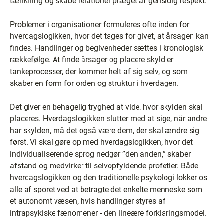
tænkning og skabe relationer præget af gensidig respekt.
Problemer i organisationer formuleres ofte inden for
hverdagslogikken, hvor det tages for givet, at årsagen kan
findes. Handlinger og begivenheder sættes i kronologisk
rækkefølge. At finde årsager og placere skyld er
tankeprocesser, der kommer helt af sig selv, og som
skaber en form for orden og struktur i hverdagen.
Det giver en behagelig tryghed at vide, hvor skylden skal
placeres. Hverdagslogikken slutter med at sige, når andre
har skylden, må det også være dem, der skal ændre sig
først. Vi skal gøre op med hverdagslogikken, hvor det
individualiserende sprog nedgør ”den anden,” skaber
afstand og medvirker til selvopfyldende profetier. Både
hverdagslogikken og den traditionelle psykologi lokker os
alle af sporet ved at betragte det enkelte menneske som
et autonomt væsen, hvis handlinger styres af
intrapsykiske fænomener - den lineære forklaringsmodel.