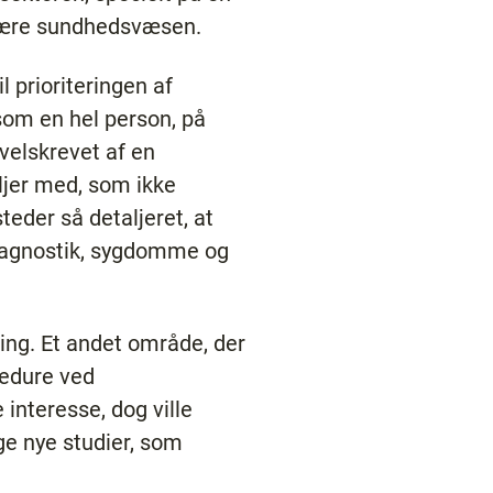
ndære sundhedsvæsen.
l prioriteringen af
 som en hel person, på
velskrevet af en
aljer med, som ikke
eder så detaljeret, at
diagnostik, sygdomme og
ling. Et andet område, der
cedure ved
interesse, dog ville
nge nye studier, som