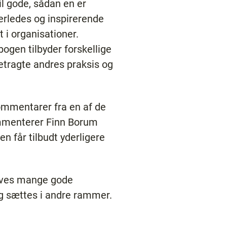
il gode, sådan en er
erledes og inspirerende
 i organisationer.
bogen tilbyder forskellige
etragte andres praksis og
kommentarer fra en af de
ommenterer Finn Borum
 får tilbudt yderligere
gives mange gode
g sættes i andre rammer.