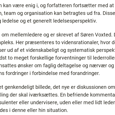
 kan være enig i, og forfatteren fortsætter med at r
on, team og organisation kan betragtes ud fra. Disse
 ledelse og et generelt ledelsesperspektiv.
ig om mellemledere og er skrevet af Søren Voxted. D
leks. Her præsenteres to vidensrationaler, hvor det
ser ud af et videnskabeligt og systematisk perspek
ndst to meget forskellige forventninger til lederrol
sattes ønsker om faglig deltagelse og nærvær og 
fordringer i forbindelse med forandringer.
 genkendeligt billede, det nye er diskussionen om,
ling der skal iværksættes. En befriende kommentar
sulenter eller undervisere, uden eller med lidt leder
es i denne eller hin situation.