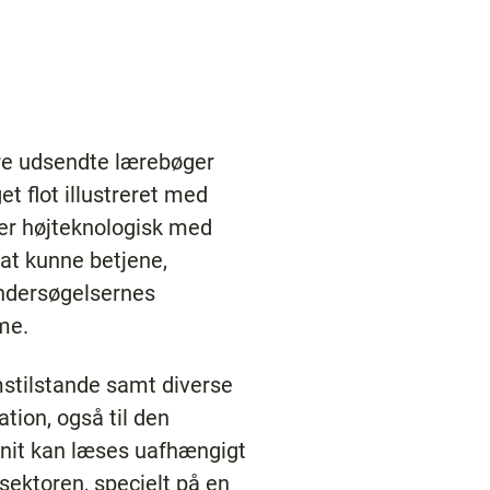
re udsendte lærebøger
t flot illustreret med
t er højteknologisk med
at kunne betjene,
undersøgelsernes
rme.
stilstande samt diverse
ation, også til den
fsnit kan læses uafhængigt
ektoren, specielt på en