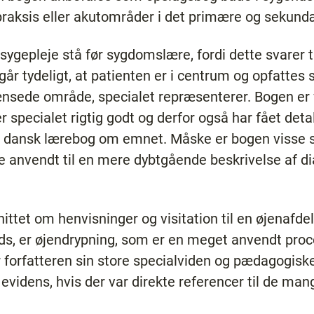
epraksis eller akutområder i det primære og seku
sygepleje stå før sygdomslære, fordi dette svarer ti
år tydeligt, at patienten er i centrum og opfattes
rænsede område, specialet repræsenterer. Bogen er 
 specialet rigtig godt og derfor også har fået det
en dansk lærebog om emnet. Måske er bogen visse st
 anvendt til en mere dybtgående beskrivelse af 
ittet om henvisninger og visitation til en øjenafde
ds, er øjendrypning, som er en meget anvendt pro
orfatteren sin store specialviden og pædagogiske 
 evidens, hvis der var direkte referencer til de ma