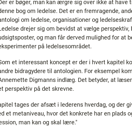
Der er bøger, man kan ærgre sig over ikke at have t
denne bog om ledelse. Det er en fremragende, and
antologi om ledelse, organisationer og ledelseskraft
Ledelse drejer sig om bevidst at vælge perspektiv, 
udsigtsposter, og man får derved mulighed for at b
eksperimenter på ledelsesområdet.
Som et interessant koncept er der i hvert kapitel 
andre bidragydere til antologien. For eksempel k
Annemette Digmanns indlæg. Det betyder, at læseren
et perspektiv på det skrevne.
itel tages der afsæt i lederens hverdag, og der 
 et metaniveau, hvor det konkrete har en plads o
fession, man kan og skal lære."