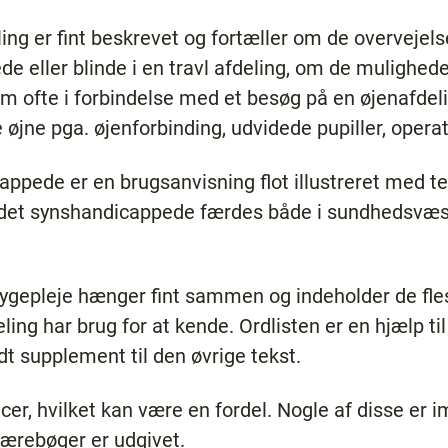
ling er fint beskrevet og fortæller om de overvejels
eller blinde i en travl afdeling, om de muligheder
m ofte i forbindelse med et besøg på en øjenafdel
øjne pga. øjenforbinding, udvidede pupiller, opera
ede er en brugsanvisning flot illustreret med te
idet synshandicappede færdes både i sundhedsvæse
ygepleje hænger fint sammen og indeholder de f
ing har brug for at kende. Ordlisten er en hjælp ti
dt supplement til den øvrige tekst.
r, hvilket kan være en fordel. Nogle af disse er i
lærebøger er udgivet.