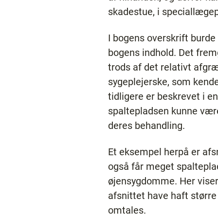
skadestue, i speciallæg
I bogens overskrift burde 
bogens indhold. Det fremg
trods af det relativt afg
sygeplejerske, som kender
tidligere er beskrevet i 
spaltepladsen kunne være
deres behandling.
Et eksempel herpå er afsn
også får meget spaltepla
øjensygdomme. Her viser f
afsnittet have haft større
omtales.