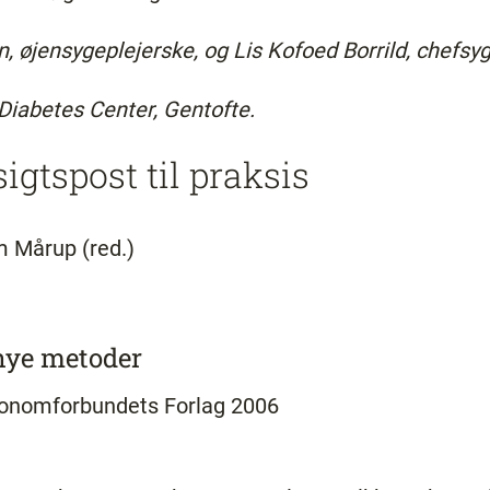
 øjensygeplejerske, og Lis Kofoed Borrild, chefsyg
Diabetes Center, Gentofte.
gtspost til praksis
 Mårup (red.)
nye metoder
konomforbundets Forlag 2006