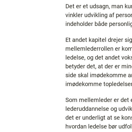
Det er et udsagn, man kun
vinkler udvikling af pers
indeholder både personlig
Et andet kapitel drejer s
mellemlederrollen er komp
ledelse, og det andet vok
betyder det, at der er mi
side skal imødekomme an
imødekomme topledelsens 
Som mellemleder er det et
lederuddannelse og udvik
det er underligt at se kon
hvordan ledelse bør udfold