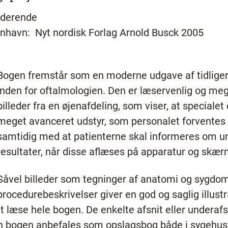
uderende
nhavn: Nyt nordisk Forlag Arnold Busck 2005
Bogen fremstår som en moderne udgave af tidlige
inden for oftalmologien. Den er læservenlig og mege
billeder fra en øjenafdeling, som viser, at speciale
meget avanceret udstyr, som personalet forventes 
samtidig med at patienterne skal informeres om 
resultater, når disse aflæses på apparatur og skæ
Såvel billeder som tegninger af anatomi og sygdom
procedurebeskrivelser giver en god og saglig illustr
t læse hele bogen. De enkelte afsnit eller undera
an bogen anbefales som opslagsbog både i sygehuss