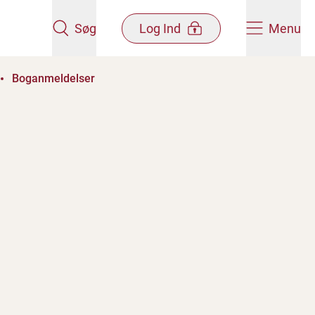
Søg
Log Ind
Menu
Boganmeldelser