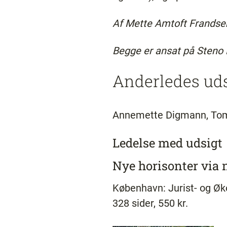
Af Mette Amtoft Frandsen,
Begge er ansat på Steno 
Anderledes udsi
Annemette Digmann, Tom
Ledelse med udsigt
Nye horisonter via 
København: Jurist- og Ø
328 sider, 550 kr.