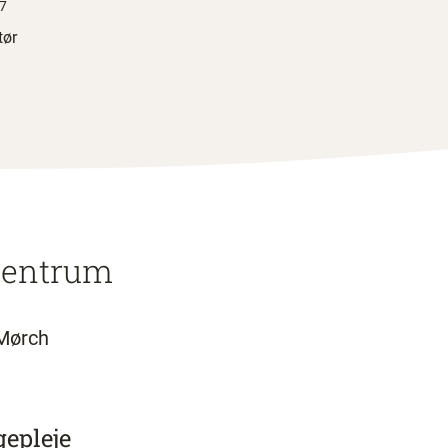
47
tør
 centrum
Mørch
epleje