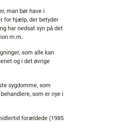
er, man bør have i
 for hjælp, der betyder
ing har nedsat syn på det
tion m.m.
gninger, som alle kan
net og i det øvrige
leste sygdomme, som
l behandlere, som er nye i
midlertid forældede (1985