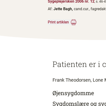
Sygeplejersken 2006 nr. 12
, s. 46-
Af:
Jette Bagh,
cand.cur., fagredak
Print artiklen
Patienten er i
Frank Theodorsen, Lone 
Øjensygdomme
Sygdomslære og syg