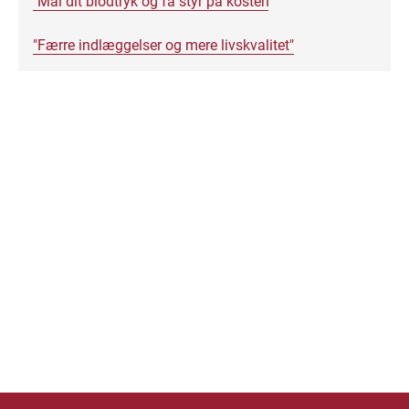
"Mål dit blodtryk og få styr på kosten
"
"Færre indlæggelser og mere livskvalitet"