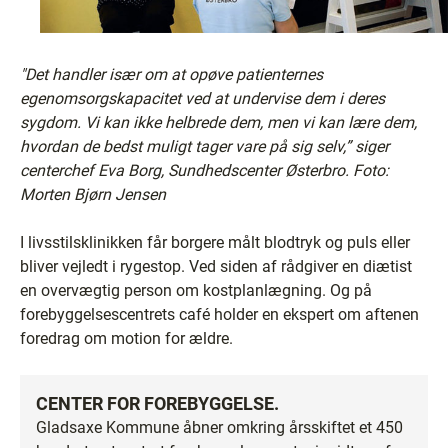
"Det handler især om at opøve patienternes
egenomsorgskapacitet ved at undervise dem i deres
sygdom. Vi kan ikke helbrede dem, men vi kan lære dem,
hvordan de bedst muligt tager vare på sig selv,” siger
centerchef Eva Borg, Sundhedscenter Østerbro. Foto:
Morten Bjørn Jensen
I livsstilsklinikken får borgere målt blodtryk og puls eller
bliver vejledt i rygestop. Ved siden af rådgiver en diætist
en overvægtig person om kostplanlægning. Og på
forebyggelsescentrets café holder en ekspert om aftenen
foredrag om motion for ældre.
CENTER FOR FOREBYGGELSE
.
Gladsaxe Kommune åbner omkring årsskiftet et 450