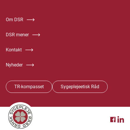
Om DSR
DSR mener
Kontakt
Nyheder
TR-kompasset
Sygeplejeetisk Råd