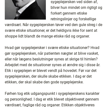
sygeplejersken ved siden af,
bliver hun mindet om rigtigt og
forkert gennem etiske
retningslinjer og forskellige
værdisæt. Når sygeplejersken tøver ved den gule streg i de
svære etiske situationer, er det heldigvis ikke for sent at
shoppe lidt blandt de mange etiske råd og organer.
Hvad gør sygeplejersker i svære etiske situationer? Hvad
gør sygeplejersken, når patienten nægter at blive vasket,
eller når lægens beslutninger synes at skrige til himlen?
Arbejdet med de situationer synes at ændre sig i disse år.
Etik i sygeplejen er blevet vendt på hovedet. Før var det
sygeplejersken, der skulle skabe etikken. I dag er det
etikken, der skal skabe den gode sygeplejerske.
Førhen tog etik udgangspunkt i sygeplejerskens karakter
og personlighed. I dag er etik blevet objektiveret gennem
værdisæt, faglige råd og organer. Etikken objektiveres