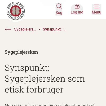
Log Ind
Menu
Søg
Sygeplejers...
Synspunkt: ...
Sygeplejersken
Synspunkt:
Sygeplejersken som
etisk forbruger
Nye veje. Etik i sygeplejen er blevet vendt på