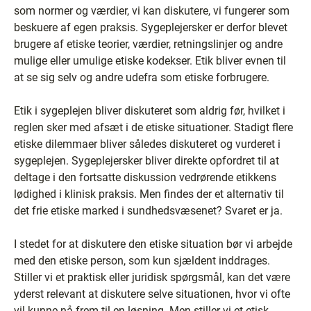
som normer og værdier, vi kan diskutere, vi fungerer som
beskuere af egen praksis. Sygeplejersker er derfor blevet
brugere af etiske teorier, værdier, retningslinjer og andre
mulige eller umulige etiske kodekser. Etik bliver evnen til
at se sig selv og andre udefra som etiske forbrugere.
Etik i sygeplejen bliver diskuteret som aldrig før, hvilket i
reglen sker med afsæt i de etiske situationer. Stadigt flere
etiske dilemmaer bliver således diskuteret og vurderet i
sygeplejen. Sygeplejersker bliver direkte opfordret til at
deltage i den fortsatte diskussion vedrørende etikkens
lødighed i klinisk praksis. Men findes der et alternativ til
det frie etiske marked i sundhedsvæsenet? Svaret er ja.
I stedet for at diskutere den etiske situation bør vi arbejde
med den etiske person, som kun sjældent inddrages.
Stiller vi et praktisk eller juridisk spørgsmål, kan det være
yderst relevant at diskutere selve situationen, hvor vi ofte
vil kunne nå frem til en løsning. Men stiller vi et etisk