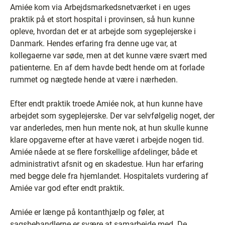
Amiée kom via Arbejdsmarkedsnetværket i en uges
praktik på et stort hospital i provinsen, så hun kunne
opleve, hvordan det er at arbejde som sygeplejerske i
Danmark. Hendes erfaring fra denne uge var, at
kollegaerne var søde, men at det kunne være svært med
patienterne. En af dem havde bedt hende om at forlade
rummet og nægtede hende at være i nærheden.
Efter endt praktik troede Amiée nok, at hun kunne have
arbejdet som sygeplejerske. Der var selvfølgelig noget, der
var anderledes, men hun mente nok, at hun skulle kunne
klare opgaverne efter at have været i arbejde nogen tid.
Amiée nåede at se flere forskellige afdelinger, både et
administrativt afsnit og en skadestue. Hun har erfaring
med begge dele fra hjemlandet. Hospitalets vurdering af
Amiée var god efter endt praktik.
Amiée er længe på kontanthjælp og føler, at
sagsbehandlerne er svære at samarbejde med. De