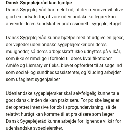
Dansk Sygeplejeråd kan hjælpe
Dansk Sygeplejeråd har meldt ud, at der fremover vil blive
gjort en indsats for, at vore udenlandske kollegaer kan
anvende deres kundskaber professionelt i sygeplejefaget.
Dansk Sygeplejeråd kunne hjælpe med at udgive en pjece,
der vejleder udenlandske sygeplejersker om deres
muligheder, så deres arbejdskraft ikke udnyttes på vilkår,
som ikke er rimelige i forhold til deres kvalifikationer.
Amiée og Lismary er f.eks. blevet opfordret til at søge ind
som social- og sundhedsassistenter, og Xiuqing arbejder
som ufaglært sygehjælper.
Udenlandske sygeplejersker skal selvfølgelig kunne tale
godt dansk, inden de kan praktisere. For polske læger er
der oprettet intensive forløb i sprogundervisning, så de
relativt hurtigt kan komme til at praktisere som læger.
Dansk Sygeplejeråd kunne arbejde for lignende vilkår for
udenlandske sygeplejersker.