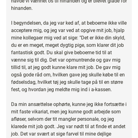
havde vi vænnet os til hinanden og er blevet glade for
hinanden.
I begyndelsen, da jeg var ked af, at beboerne ikke ville
acceptere mig, og jeg var ved at opgive mit job, hjalp
mine kollegaer mig ved at sige: "Det er ikke din skyld,
du er en meget, meget dygtig pige, som klarer dit job
fantastisk godt. Du skal give beboerne tid til at
vænne sig til dig. Det var opmuntrende og gav mig
tillid til, at jeg godt kunne klare mit job. De gav mig
også gode råd om, hvilken gave jeg skulle købe til en
fødselsdag, hvilket tøj jeg skulle tage på til en større
fest, og hvordan jeg meldte mig ind i a-kassen.
Da min ansættelse ophørte, kunne jeg ikke fortsætte i
mit faste vikariat, men jeg kunne godt arbejde som
afløser, selvom der tit mangler personale, og jeg
klarede mit job godt. Jeg var nødt til at finde et andet
job. Det var svært at sige farvel til mine dejlige