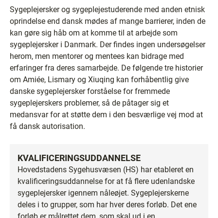
Sygeplejersker og sygeplejestuderende med anden etnisk
oprindelse end dansk mødes af mange barrierer, inden de
kan gøre sig håb om at komme til at arbejde som
sygeplejersker i Danmark. Der findes ingen undersøgelser
herom, men mentorer og mentees kan bidrage med
erfaringer fra deres samarbejde. De følgende tre historier
om Amiée, Lismary og Xiuqing kan forhåbentlig give
danske sygeplejersker forståelse for fremmede
sygeplejerskers problemer, så de påtager sig et
medansvar for at støtte dem i den besværlige vej mod at
få dansk autorisation.
KVALIFICERINGSUDDANNELSE
Hovedstadens Sygehusvæsen (HS) har etableret en
kvalificeringsuddannelse for at få flere udenlandske
sygeplejersker igennem nåleøjet. Sygeplejerskerne
deles i to grupper, som har hver deres forløb. Det ene
forløb er målrettet dem, som skal ud i en