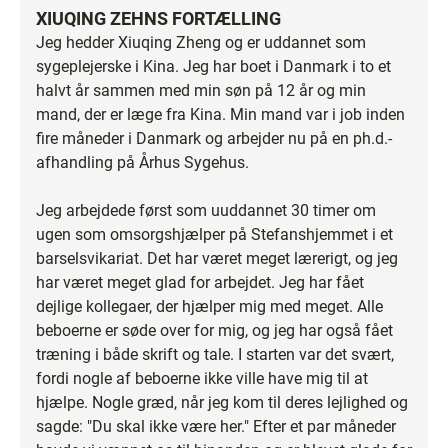
XIUQING ZEHNS FORTÆLLING
Jeg hedder Xiuqing Zheng og er uddannet som
sygeplejerske i Kina. Jeg har boet i Danmark i to et
halvt år sammen med min søn på 12 år og min
mand, der er læge fra Kina. Min mand var i job inden
fire måneder i Danmark og arbejder nu på en ph.d.-
afhandling på Århus Sygehus.
Jeg arbejdede først som uuddannet 30 timer om
ugen som omsorgshjælper på Stefanshjemmet i et
barselsvikariat. Det har været meget lærerigt, og jeg
har været meget glad for arbejdet. Jeg har fået
dejlige kollegaer, der hjælper mig med meget. Alle
beboerne er søde over for mig, og jeg har også fået
træning i både skrift og tale. I starten var det svært,
fordi nogle af beboerne ikke ville have mig til at
hjælpe. Nogle græd, når jeg kom til deres lejlighed og
sagde: "Du skal ikke være her." Efter et par måneder