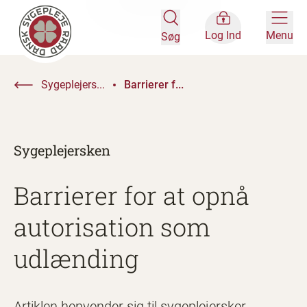
Log Ind
Menu
Søg
Sygeplejers...
Barrierer f...
Sygeplejersken
Barrierer for at opnå
autorisation som
udlænding
Artiklen henvender sig til sygeplejersker