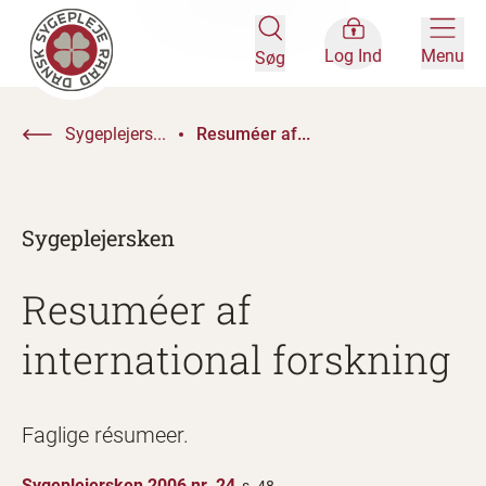
Log Ind
Menu
Søg
Sygeplejers...
Resuméer af...
Sygeplejersken
Resuméer af
international forskning
Faglige résumeer.
Sygeplejersken 2006 nr. 24