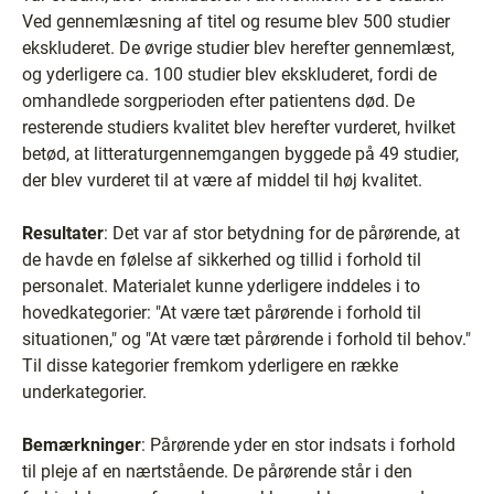
Ved gennemlæsning af titel og resume blev 500 studier
ekskluderet. De øvrige studier blev herefter gennemlæst,
og yderligere ca. 100 studier blev ekskluderet, fordi de
omhandlede sorgperioden efter patientens død. De
resterende studiers kvalitet blev herefter vurderet, hvilket
betød, at litteraturgennemgangen byggede på 49 studier,
der blev vurderet til at være af middel til høj kvalitet.
Resultater
: Det var af stor betydning for de pårørende, at
de havde en følelse af sikkerhed og tillid i forhold til
personalet. Materialet kunne yderligere inddeles i to
hovedkategorier: "At være tæt pårørende i forhold til
situationen," og "At være tæt pårørende i forhold til behov."
Til disse kategorier fremkom yderligere en række
underkategorier.
Bemærkninger
: Pårørende yder en stor indsats i forhold
til pleje af en nærtstående. De pårørende står i den