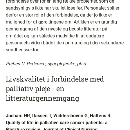
forbindelse over for en lang række problemer, som de
sandsynligvis ikke har skullet løse før. Personalet spiller
derfor en stor rolle i den forbindelse, da der jo ikke er
mulighed for at gøre tingene om. Artiklen er en grundig
gennemgang af den nyeste og bedste litteratur på
området og kan således medvirke til at opdatere
personalets viden både i den primære og i den sekundære
sundhedssektor.
Preben U. Pedersen, sygeplejerske, ph.d.
Livskvalitet i forbindelse med
palliativ pleje - en
litteraturgennemgang
Jocham HR, Dassen T, Widdershoven G, Halfens R.
Quality of life in palliative care cancer patients: a
literature review. Journal of Clinical Nursing