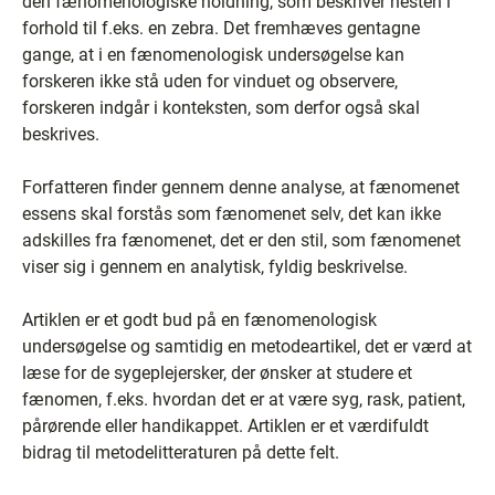
den fænomenologiske holdning, som beskriver hesten i
forhold til f.eks. en zebra. Det fremhæves gentagne
gange, at i en fænomenologisk undersøgelse kan
forskeren ikke stå uden for vinduet og observere,
forskeren indgår i konteksten, som derfor også skal
beskrives.
Forfatteren finder gennem denne analyse, at fænomenet
essens skal forstås som fænomenet selv, det kan ikke
adskilles fra fænomenet, det er den stil, som fænomenet
viser sig i gennem en analytisk, fyldig beskrivelse.
Artiklen er et godt bud på en fænomenologisk
undersøgelse og samtidig en metodeartikel, det er værd at
læse for de sygeplejersker, der ønsker at studere et
fænomen, f.eks. hvordan det er at være syg, rask, patient,
pårørende eller handikappet. Artiklen er et værdifuldt
bidrag til metodelitteraturen på dette felt.