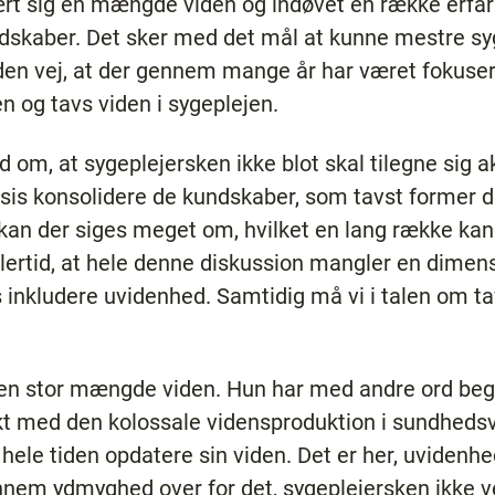
lært sig en mængde viden og indøvet en række erfa
dskaber. Det sker med det mål at kunne mestre syg
den vej, at der gennem mange år har været fokuse
en og tavs viden i sygeplejen.
d om, at sygeplejersken ikke blot skal tilegne sig
sis konsolidere de kundskaber, som tavst former 
kan der siges meget om, hvilket en lang række kand
ertid, at hele denne diskussion mangler en dimens
s inkludere uvidenhed. Samtidig må vi i talen om t
 en stor mængde viden. Hun har med andre ord be
akt med den kolossale vidensproduktion i sundhe
 hele tiden opdatere sin viden. Det er her, uvidenhe
nnem ydmyghed over for det, sygeplejersken ikke v