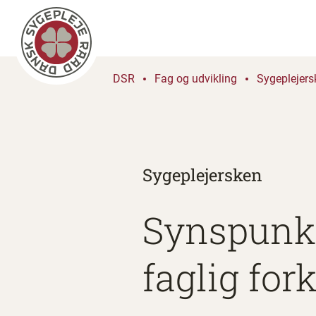
DSR
Fag og udvikling
Sygeplejers
Sygeplejersken
Synspunkt
faglig for