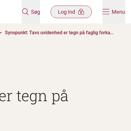
Søg
Log Ind
Menu
Synspunkt: Tavs uvidenhed er tegn på faglig forka...
er tegn på