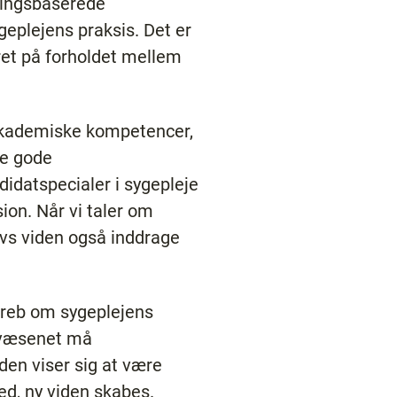
ringsbaserede
eplejens praksis. Det er
ret på forholdet mellem
 akademiske kompetencer,
de gode
idatspecialer i sygepleje
ion. Når vi taler om
avs viden også inddrage
greb om sygeplejens
dsvæsenet må
den viser sig at være
ed, ny viden skabes.