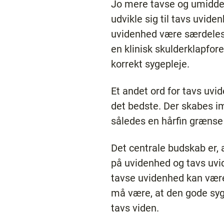
Jo mere tavse og umiddelb
udvikle sig til tavs uvid
uvidenhed være særdeles 
en klinisk skulderklapfor
korrekt sygepleje.
Et andet ord for tavs uvide
det bedste. Der skabes i
således en hårfin græns
Det centrale budskab er, a
på uvidenhed og tavs uvi
tavse uvidenhed kan være
må være, at den gode syg
tavs viden.