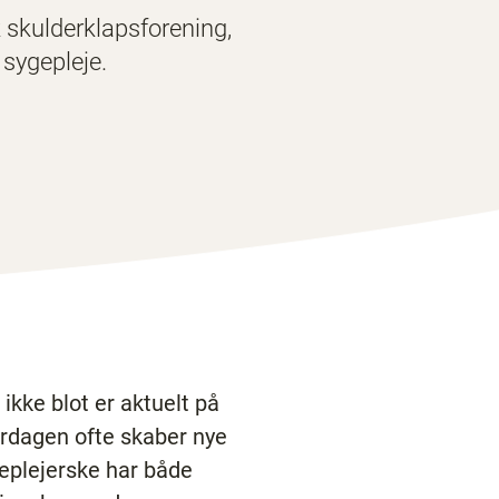
k skulderklapsforening,
 sygepleje.
kke blot er aktuelt på
erdagen ofte skaber nye
geplejerske har både