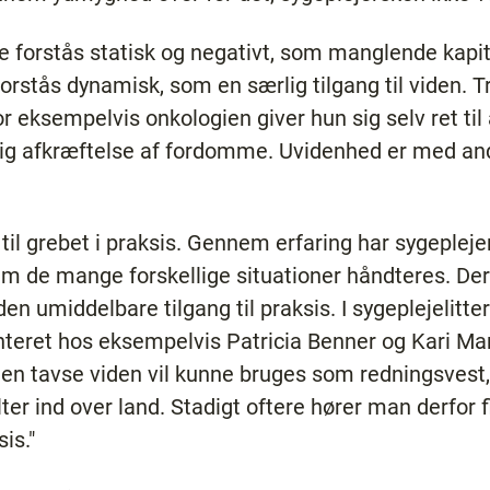
e forstås statisk og negativt, som manglende kapit
rstås dynamisk, som en særlig tilgang til viden. 
r eksempelvis onkologien giver hun sig selv ret til
lig afkræftelse af fordomme. Uvidenhed er med an
til grebet i praksis. Gennem erfaring har sygeplejer
em de mange forskellige situationer håndteres. Der
en umiddelbare tilgang til praksis. I sygeplejelitt
teret hos eksempelvis Patricia Benner og Kari Ma
Den tavse viden vil kunne bruges som redningsvest
r ind over land. Stadigt oftere hører man derfor f
is."