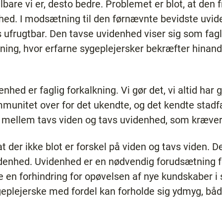
are vi er, desto bedre. Problemet er blot, at den 
enhed. I modsætning til den førnævnte bevidste uvi
ufrugtbar. Den tavse uvidenhed viser sig som fagl
ening, hvor erfarne sygeplejersker bekræfter hinande
nhed er faglig forkalkning. Vi gør det, vi altid har 
mmunitet over for det ukendte, og det kendte stadf
e mellem tavs viden og tavs uvidenhed, som kræ
t der ikke blot er forskel på viden og tavs viden. De
denhed. Uvidenhed er en nødvendig forudsætning fo
 en forhindring for opøvelsen af nye kundskaber i
eplejerske med fordel kan forholde sig ydmyg, båd