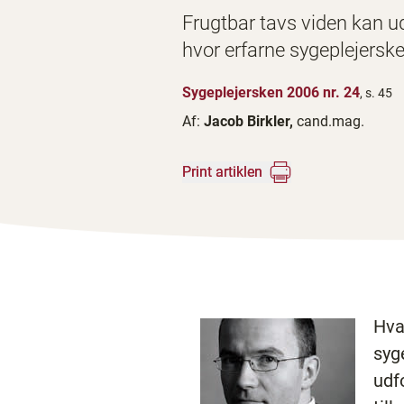
Frugtbar tavs viden kan ud
hvor erfarne sygeplejerske
Sygeplejersken 2006 nr. 24
, s. 45
Af:
Jacob Birkler,
cand.mag.
Print artiklen
Hva
syg
udf