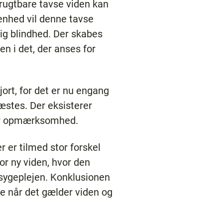
frugtbare tavse viden kan
denhed vil denne tavse
ig blindhed. Der skabes
n i det, der anses for
gjort, for det er nu engang
æstes. Der eksisterer
ver opmærksomhed.
r er tilmed stor forskel
r ny viden, hvor den
 sygeplejen. Konklusionen
e når det gælder viden og