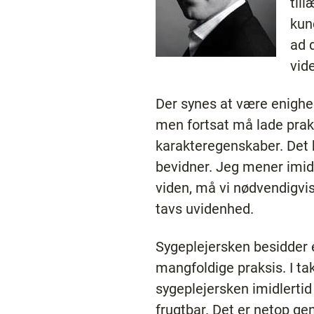
til
kun
ad 
vid
Der synes at være enighe
men fortsat må lade prak
karakteregenskaber. Det 
bevidner. Jeg mener imidl
viden, må vi nødvendigvi
tavs uvidenhed.
Sygeplejersken besidder
mangfoldige praksis. I t
sygeplejersken imidlertid
frugtbar. Det er netop ge