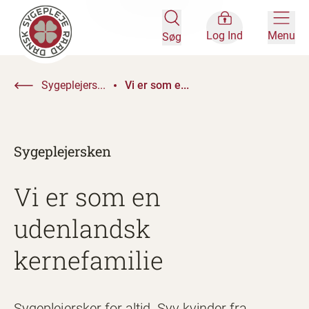
Log Ind
Menu
Søg
Sygeplejers...
Vi er som e...
Sygeplejersken
Vi er som en
udenlandsk
kernefamilie
Sygeplejersker for altid. Syv kvinder fra