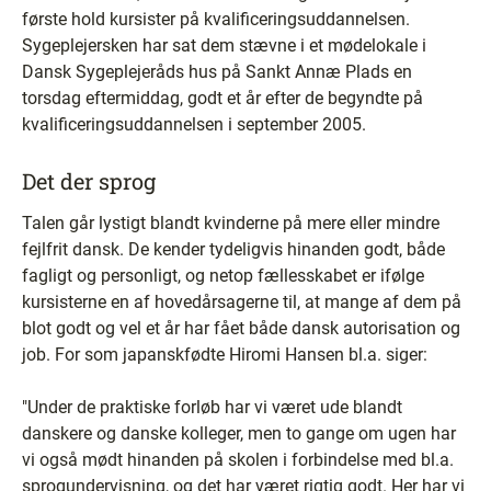
første hold kursister på kvalificeringsuddannelsen.
Sygeplejersken har sat dem stævne i et mødelokale i
Dansk Sygeplejeråds hus på Sankt Annæ Plads en
torsdag eftermiddag, godt et år efter de begyndte på
kvalificeringsuddannelsen i september 2005.
Det der sprog
Talen går lystigt blandt kvinderne på mere eller mindre
fejlfrit dansk. De kender tydeligvis hinanden godt, både
fagligt og personligt, og netop fællesskabet er ifølge
kursisterne en af hovedårsagerne til, at mange af dem på
blot godt og vel et år har fået både dansk autorisation og
job. For som japanskfødte Hiromi Hansen bl.a. siger:
"Under de praktiske forløb har vi været ude blandt
danskere og danske kolleger, men to gange om ugen har
vi også mødt hinanden på skolen i forbindelse med bl.a.
sprogundervisning, og det har været rigtig godt. Her har vi