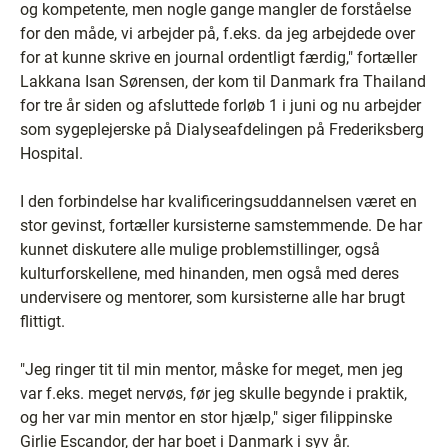
og kompetente, men nogle gange mangler de forståelse
for den måde, vi arbejder på, f.eks. da jeg arbejdede over
for at kunne skrive en journal ordentligt færdig," fortæller
Lakkana Isan Sørensen, der kom til Danmark fra Thailand
for tre år siden og afsluttede forløb 1 i juni og nu arbejder
som sygeplejerske på Dialyseafdelingen på Frederiksberg
Hospital.
I den forbindelse har kvalificeringsuddannelsen været en
stor gevinst, fortæller kursisterne samstemmende. De har
kunnet diskutere alle mulige problemstillinger, også
kulturforskellene, med hinanden, men også med deres
undervisere og mentorer, som kursisterne alle har brugt
flittigt.
"Jeg ringer tit til min mentor, måske for meget, men jeg
var f.eks. meget nervøs, før jeg skulle begynde i praktik,
og her var min mentor en stor hjælp," siger filippinske
Girlie Escandor, der har boet i Danmark i syv år.