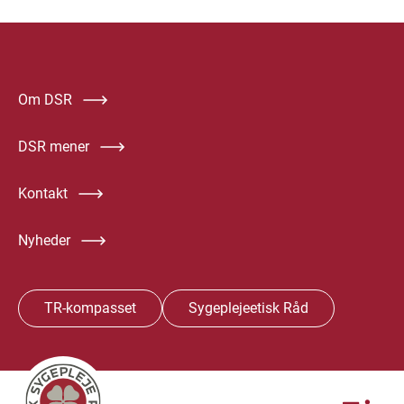
Om DSR
DSR mener
Kontakt
Nyheder
TR-kompasset
Sygeplejeetisk Råd