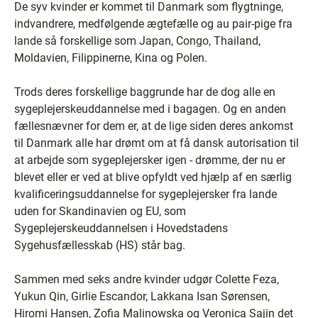
De syv kvinder er kommet til Danmark som flygtninge,
indvandrere, medfølgende ægtefælle og au pair-pige fra
lande så forskellige som Japan, Congo, Thailand,
Moldavien, Filippinerne, Kina og Polen.
Trods deres forskellige baggrunde har de dog alle en
sygeplejerskeuddannelse med i bagagen. Og en anden
fællesnævner for dem er, at de lige siden deres ankomst
til Danmark alle har drømt om at få dansk autorisation til
at arbejde som sygeplejersker igen - drømme, der nu er
blevet eller er ved at blive opfyldt ved hjælp af en særlig
kvalificeringsuddannelse for sygeplejersker fra lande
uden for Skandinavien og EU, som
Sygeplejerskeuddannelsen i Hovedstadens
Sygehusfællesskab (HS) står bag.
Sammen med seks andre kvinder udgør Colette Feza,
Yukun Qin, Girlie Escandor, Lakkana Isan Sørensen,
Hiromi Hansen, Zofia Malinowska og Veronica Sajin det