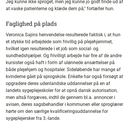
Jeg kunne ikke sproget, men jeg kunne jo godt finde ud af
at vaske patienterne og klæde dem på," fortæller hun.
Faglighed på plads
Veronica Sajins henvendelse resulterede faktisk i, at hun
et stykke tid arbejdede som frivillig på plejehjemmet,
hvilket igen resulterede i et job som social- og
sundhedshjælper. Og frivilligt arbejde har fire af de andre
kursister også haft i form af ulønnede ansættelser på
både plejehjem og hospitaler. Sideløbende har mange af
kvinderne gået på sprogskole. Enkelte har også forsøgt at
opgradere deres udenlandske uddannelser på en af
landets sygeplejeskoler for at opnå dansk autorisation,
men altså forgæves, indtil de gennem bl.a. annoncer i
avisen, deres sagsbehandler i kommunen eller sproglærer
hørte om den særlige kvalificeringsuddannelse for
sygeplejersker fra 3.-lande.