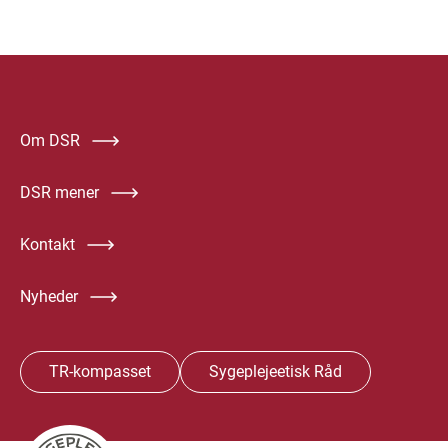
Om DSR
DSR mener
Kontakt
Nyheder
TR-kompasset
Sygeplejeetisk Råd