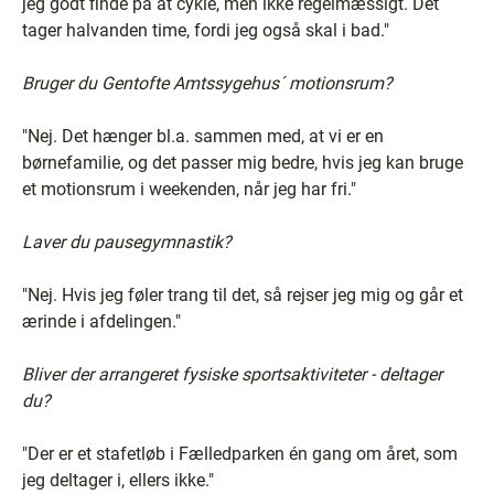
jeg godt finde på at cykle, men ikke regelmæssigt. Det
tager halvanden time, fordi jeg også skal i bad."
Bruger du Gentofte Amtssygehus´ motionsrum?
"Nej. Det hænger bl.a. sammen med, at vi er en
børnefamilie, og det passer mig bedre, hvis jeg kan bruge
et motionsrum i weekenden, når jeg har fri."
Laver du pausegymnastik?
"Nej. Hvis jeg føler trang til det, så rejser jeg mig og går et
ærinde i afdelingen."
Bliver der arrangeret fysiske sportsaktiviteter - deltager
du?
"Der er et stafetløb i Fælledparken én gang om året, som
jeg deltager i, ellers ikke."