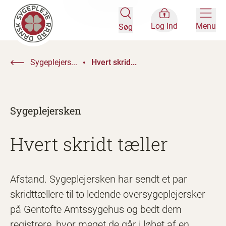
Log Ind
Menu
Søg
Sygeplejers...
Hvert skrid...
Sygeplejersken
Hvert skridt tæller
Afstand. Sygeplejersken har sendt et par
skridttællere til to ledende oversygeplejersker
på Gentofte Amtssygehus og bedt dem
registrere, hvor meget de går i løbet af en