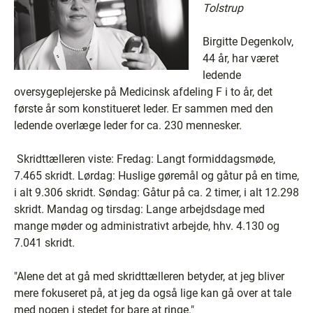
Tolstrup
Birgitte Degenkolv,
44 år, har været
ledende
oversygeplejerske på Medicinsk afdeling F i to år, det
første år som konstitueret leder. Er sammen med den
ledende overlæge leder for ca. 230 mennesker.
Skridttælleren viste: Fredag: Langt formiddagsmøde,
7.465 skridt. Lørdag: Huslige gøremål og gåtur på en time,
i alt 9.306 skridt. Søndag: Gåtur på ca. 2 timer, i alt 12.298
skridt. Mandag og tirsdag: Lange arbejdsdage med
mange møder og administrativt arbejde, hhv. 4.130 og
7.041 skridt.
"Alene det at gå med skridttælleren betyder, at jeg bliver
mere fokuseret på, at jeg da også lige kan gå over at tale
med nogen i stedet for bare at ringe."