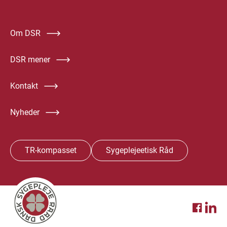
Om DSR
DSR mener
Kontakt
Nyheder
TR-kompasset
Sygeplejeetisk Råd