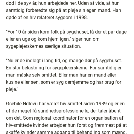
død i de syv år, hun arbejdede her. Uden at vide, at hun
samtidig forberedte sig på at pleje sin egen mand. Han
døde af en hiv-relateret sygdom i 1998.
"For 10 år siden kom folk på sygehuset, lå der et par dage
eller en uge og kom hjem igen," siger hun om
sygeplejerskernes særlige situation.
"Nu er de indlagt i lang tid, og mange dør på sygehuset.
En stor belastning for sygeplejerskerne. For samtidig er
man måske selv smittet. Eller man har en mand eller
kusine eller søn, som er syg derhjemme og har brug for
pleje."
Gcebile Ndlovu har været hiv-smittet siden 1989 og er en
af de meget få sundhedsprofessionelle, der taler åbent
om det. Som regional koordinator for en organisation af
hiv-smittede kvinder arbejder hun først og fremmest på at
skaffe kvinder samme adgang til behandling som mænd.