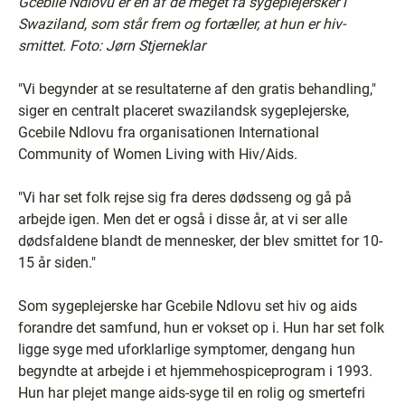
Gcebile Ndlovu er en af de meget få sygeplejersker i
Swaziland, som står frem og fortæller, at hun er hiv-
smittet. Foto: Jørn Stjerneklar
"Vi begynder at se resultaterne af den gratis behandling,"
siger en centralt placeret swazilandsk sygeplejerske,
Gcebile Ndlovu fra organisationen International
Community of Women Living with Hiv/Aids.
"Vi har set folk rejse sig fra deres dødsseng og gå på
arbejde igen. Men det er også i disse år, at vi ser alle
dødsfaldene blandt de mennesker, der blev smittet for 10-
15 år siden."
Som sygeplejerske har Gcebile Ndlovu set hiv og aids
forandre det samfund, hun er vokset op i. Hun har set folk
ligge syge med uforklarlige symptomer, dengang hun
begyndte at arbejde i et hjemmehospiceprogram i 1993.
Hun har plejet mange aids-syge til en rolig og smertefri