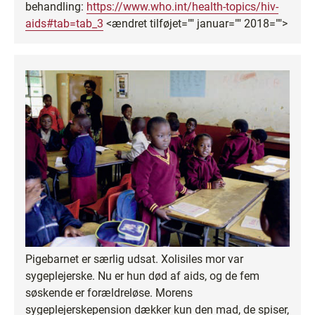
behandling:
https://www.who.int/health-topics/hiv-
aids#tab=tab_3
<ændret tilføjet="" januar="" 2018="">
Pigebarnet er særlig udsat. Xolisiles mor var
sygeplejerske. Nu er hun død af aids, og de fem
søskende er forældreløse. Morens
sygeplejerskepension dækker kun den mad, de spiser,