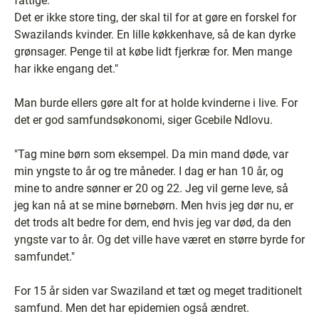
fattige.
Det er ikke store ting, der skal til for at gøre en forskel for
Swazilands kvinder. En lille køkkenhave, så de kan dyrke
grønsager. Penge til at købe lidt fjerkræ for. Men mange
har ikke engang det."
Man burde ellers gøre alt for at holde kvinderne i live. For
det er god samfundsøkonomi, siger Gcebile Ndlovu.
"Tag mine børn som eksempel. Da min mand døde, var
min yngste to år og tre måneder. I dag er han 10 år, og
mine to andre sønner er 20 og 22. Jeg vil gerne leve, så
jeg kan nå at se mine børnebørn. Men hvis jeg dør nu, er
det trods alt bedre for dem, end hvis jeg var død, da den
yngste var to år. Og det ville have været en større byrde for
samfundet."
For 15 år siden var Swaziland et tæt og meget traditionelt
samfund. Men det har epidemien også ændret.