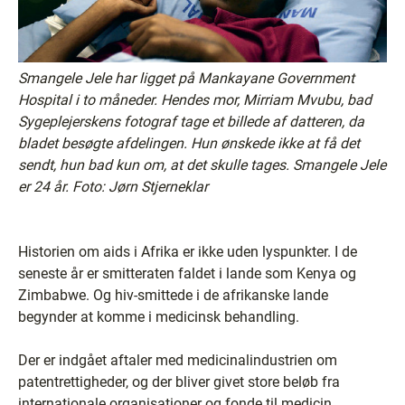
Smangele Jele har ligget på Mankayane Government
Hospital i to måneder. Hendes mor, Mirriam Mvubu, bad
Sygeplejerskens fotograf tage et billede af datteren, da
bladet besøgte afdelingen. Hun ønskede ikke at få det
sendt, hun bad kun om, at det skulle tages. Smangele Jele
er 24 år. Foto: Jørn Stjerneklar
Historien om aids i Afrika er ikke uden lyspunkter. I de
seneste år er smitteraten faldet i lande som Kenya og
Zimbabwe. Og hiv-smittede i de afrikanske lande
begynder at komme i medicinsk behandling.
Der er indgået aftaler med medicinalindustrien om
patentrettigheder, og der bliver givet store beløb fra
internationale organisationer og fonde til medicin.