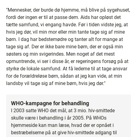
"Mennesker, der burde dø hjemme, må blive på sygehuset,
fordi der ingen er til at passe dem. Aids har opløst det
tætte samfund, vi engang havde. Før i tiden vidste jeg, at
hvis jeg dør, vil min mor eller min tante tage sig af mine
børn. I dag har bedstemødre og tanter alt for mange at
tage sig af. Der er ikke bare mine børn, der er også min
søsters og min svigerindes. Men noget af det mest
opmuntrende, vi ser i disse år, er regeringens forsøg på at
styrke de lokale samfund. At få lederne til at tage ansvar
for de forældreløse børn, sådan at jeg kan vide, at min
landsby vil tage sig af mine børn, hvis jeg dør."
WHO-kampagne for behandling
I 2003 satte WHO det mål, at 3 mio. hiv-smittede
skulle være i behandling i år 2005. På WHOs
hjemmeside kan man læse, hvad der er opnået i
bestræbelserne på at give hiv-smittede adgang til