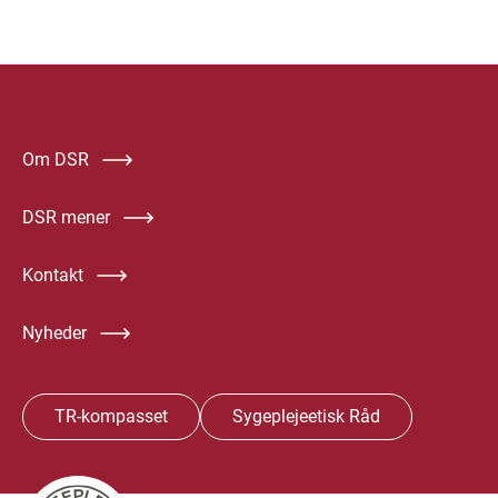
Om DSR
DSR mener
Kontakt
Nyheder
TR-kompasset
Sygeplejeetisk Råd