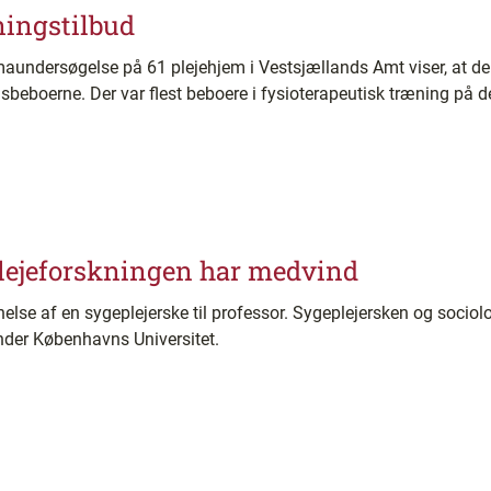
ningstilbud
aundersøgelse på 61 plejehjem i Vestsjællands Amt viser, at der
emsbeboerne. Der var flest beboere i fysioterapeutisk træning på 
plejeforskningen har medvind
else af en sygeplejerske til professor. Sygeplejersken og socio
under Københavns Universitet.