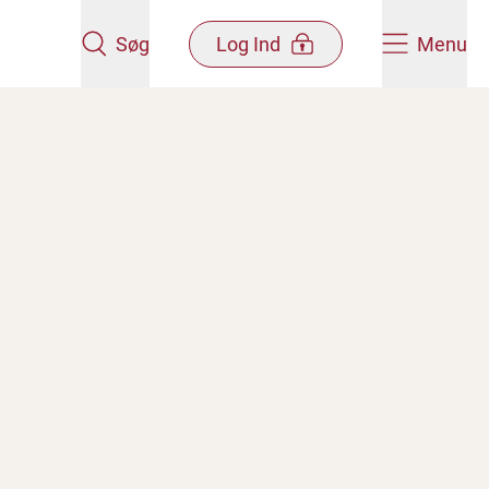
Søg
Log Ind
Menu