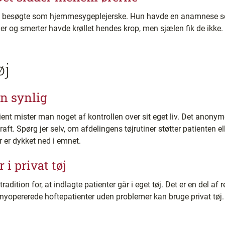
g besøgte som hjemmesygeplejerske. Hun havde en anamnese so
ger og smerter havde krøllet hendes krop, men sjælen fik de ikke.
øj
en synlig
t mister man noget af kontrollen over sit eget liv. Det anonyme 
aft. Spørg jer selv, om afdelingens tøjrutiner støtter patienten e
r er dykket ned i emnet.
 i privat tøj
 tradition for, at indlagte patienter går i eget tøj. Det er en del af
v nyopererede hoftepatienter uden problemer kan bruge privat tøj.