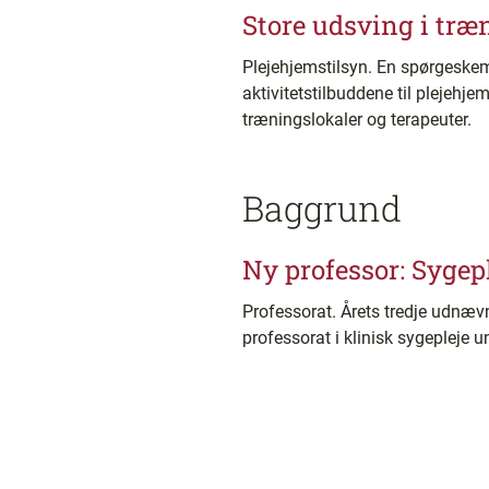
Store udsving i træ
Plejehjemstilsyn. En spørgeskem
aktivitetstilbuddene til plejehj
træningslokaler og terapeuter.
Baggrund
Ny professor: Syge
Professorat. Årets tredje udnævn
professorat i klinisk sygepleje 