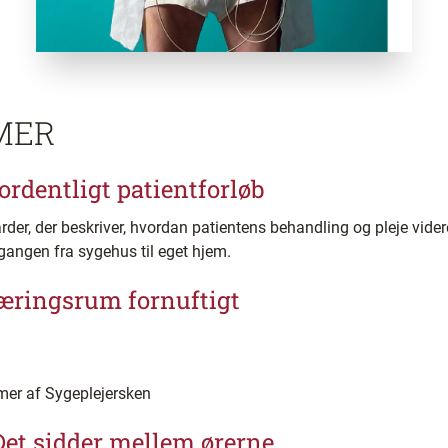
MER
ordentligt patientforløb
rder, der beskriver, hvordan patientens behandling og pleje vider
gangen fra sygehus til eget hjem.
læringsrum fornuftigt
mer af Sygeplejersken
 Det sidder mellem ørerne