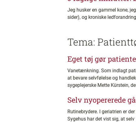
Jeg husker en gammel kone, je
sider), og kroniske ledforandrin
Tema: Patientt
Eget tøj gør patient
Vanetænkning. Som indlagt patien
at bevare selvfølelse og handlekr
sygeplejerske Mette Kürstein, de
Selv nyopererede går
Rutinebrydere. I geriatrien er der
Sygehus har det vist sig, at sel