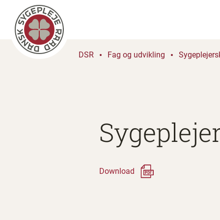
DSR
Fag og udvikling
Sygeplejers
Sygeplejer
Download