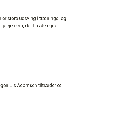
 er store udsving i trænings- og
de plejehjem, der havde egne
logen Lis Adamsen tiltræder et