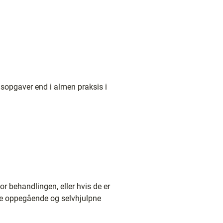
dsopgaver end i almen praksis i
for behandlingen, eller hvis de er
r de oppegående og selvhjulpne