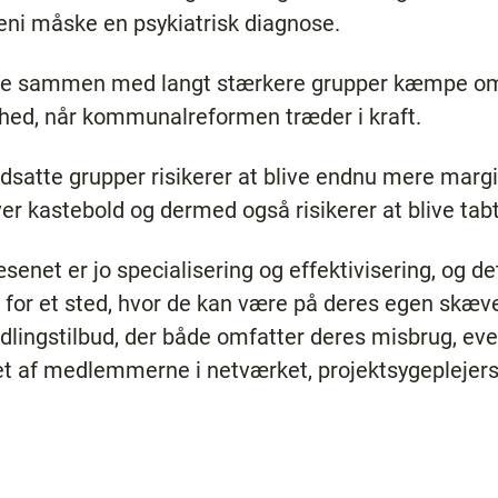
ni måske en psykiatrisk diagnose.
rne sammen med langt stærkere grupper kæmpe 
d, når kommunalreformen træder i kraft.
dsatte grupper risikerer at blive endnu mere margi
ver kastebold og dermed også risikerer at blive tab
net er jo specialisering og effektivisering, og det
 for et sted, hvor de kan være på deres egen skæv
andlingstilbud, der både omfatter deres misbrug, 
 et af medlemmerne i netværket, projektsygeplejers