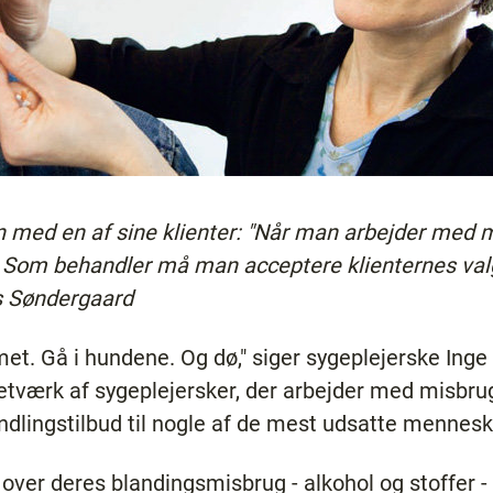
d en af sine klienter: "Når man arbejder med mi
en. Som behandler må man acceptere klienternes val
s Søndergaard
emet. Gå i hundene. Og dø," siger sygeplejerske In
netværk af sygeplejersker, der arbejder med misbru
ndlingstilbud til nogle af de mest udsatte mennes
over deres blandingsmisbrug - alkohol og stoffer -