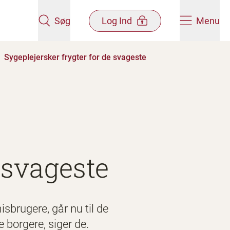
Søg
Log Ind
Menu
Sygeplejersker frygter for de svageste
 svageste
sbrugere, går nu til de
 borgere, siger de.