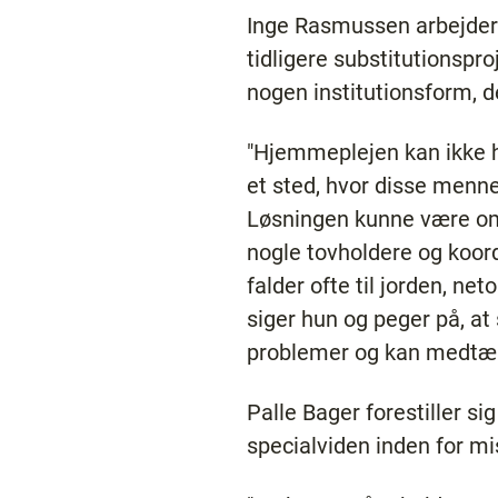
Inge Rasmussen arbejder
tidligere substitutionspro
nogen institutionsform, 
"Hjemmeplejen kan ikke hå
et sted, hvor disse mennes
Løsningen kunne være omso
nogle tovholdere og koord
falder ofte til jorden, ne
siger hun og peger på, at
problemer og kan medtænk
Palle Bager forestiller 
specialviden inden for m