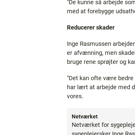
"De kunne så arbejde so
med at forebygge udsathe
Reducerer skader
Inge Rasmussen arbejder 
er afvænning, men skader
bruge rene sprøjter og kan
"Det kan ofte være bedre
har lært at arbejde med det
vores.
Netværket
Netværket for sygepleje
sygeplejersker Inge R