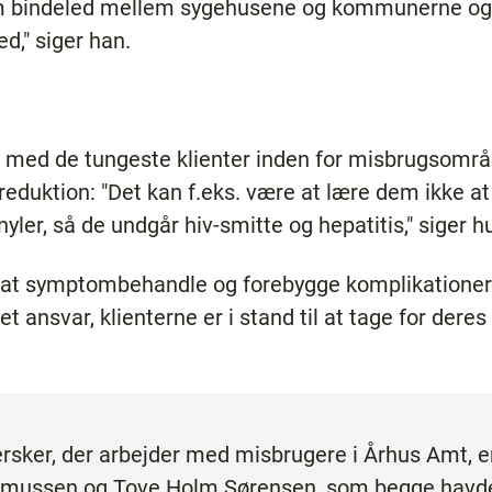
m bindeled mellem sygehusene og kommunerne og i
d," siger han.
med de tungeste klienter inden for misbrugsområ
eduktion: "Det kan f.eks. være at lære dem ikke at
yler, så de undgår hiv-smitte og hepatitis," siger hu
 at symptombehandle og forebygge komplikationer f
 ansvar, klienterne er i stand til at tage for deres 
rsker, der arbejder med misbrugere i Århus Amt, er
asmussen og Tove Holm Sørensen, som begge havde