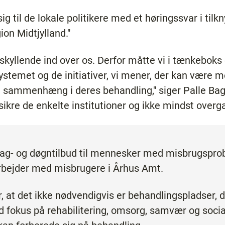
 til de lokale politikere med et høringssvar i tilknyt
ion Midtjylland."
kyllende ind over os. Derfor måtte vi i tænkeboks
temet og de initiativer, vi mener, der kan være med
og sammenhæng i deres behandling," siger Palle Bag
tssikre de enkelte institutioner og ikke mindst ov
dag- og døgntilbud til mennesker med misbrugspro
arbejder med misbrugere i Århus Amt.
 at det ikke nødvendigvis er behandlingspladser, 
fokus på rehabilitering, omsorg, samvær og sociale