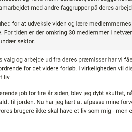
 samarbejdet med andre faggrupper på deres arbejd
ighed for at udveksle viden og lære medlemmernes 
e. For tiden er der omkring 30 medlemmer i netvæ
undær sektor.
 valg og arbejde ud fra deres præmisser har vi fået
ordrende for det videre forløb. I virkeligheden vil 
 liv.
rende job for fire år siden, blev jeg dybt skuffet, n
faldt til jorden. Nu har jeg lært at afpasse mine forv
vores brugere ikke skal have et liv som mig - men e