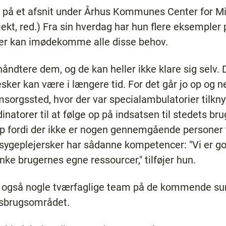
 på et afsnit under Århus Kommunes Center for M
jekt, red.) Fra sin hverdag har hun flere eksempler på
der kan imødekomme alle disse behov.
ndtere dem, og de kan heller ikke klare sig selv. 
ker kan være i længere tid. For det går jo op og ned
rgssted, hvor der var specialambulatorier tilknyt
inatorer til at følge op på indsatsen til stedets br
top fordi der ikke er nogen gennemgående personer ti
 sygeplejersker har sådanne kompetencer: "Vi er go
e brugernes egne ressourcer," tilføjer hun.
sig også nogle tværfaglige team på de kommende 
isbrugsområdet.