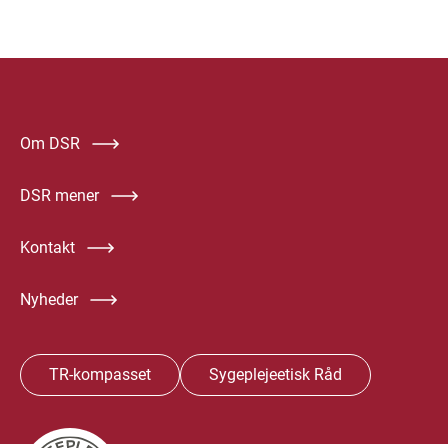
Om DSR
DSR mener
Kontakt
Nyheder
TR-kompasset
Sygeplejeetisk Råd