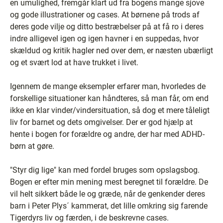
en umulighed, fremgår klart ud fra bogens mange sjove
og gode illustrationer og cases. At børnene på trods af
deres gode vilje og ditto bestræbelser på at få ro i deres
indre alligevel igen og igen havner i en suppedas, hvor
skældud og kritik hagler ned over dem, er næsten ubærligt
og et svært lod at have trukket i livet.
Igennem de mange eksempler erfarer man, hvorledes de
forskellige situationer kan håndteres, så man får, om end
ikke en klar vinder/vindersituation, så dog et mere tåleligt
liv for barnet og dets omgivelser. Der er god hjælp at
hente i bogen for forældre og andre, der har med ADHD-
børn at gøre.
"Styr dig lige" kan med fordel bruges som opslagsbog.
Bogen er efter min mening mest beregnet til forældre. De
vil helt sikkert både le og græde, når de genkender deres
barn i Peter Plys´ kammerat, det lille omkring sig farende
Tigerdyrs liv og færden, i de beskrevne cases.