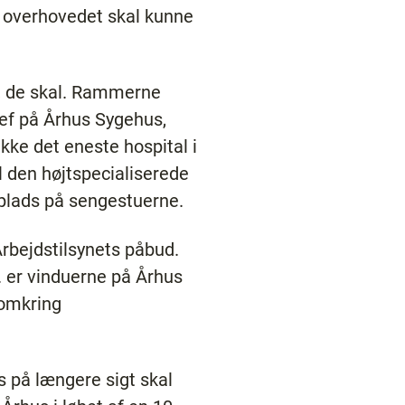
e overhovedet skal kunne
, de skal. Rammerne
hef på Århus Sygehus,
kke det eneste hospital i
l den højtspecialiserede
 plads på sengestuerne.
Arbejdstilsynets påbud.
s. er vinduerne på Århus
 omkring
us på længere sigt skal