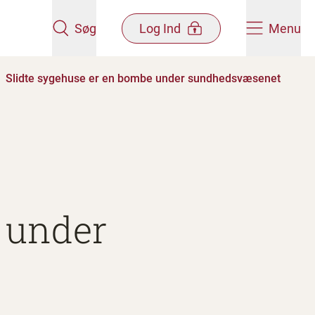
Søg
Log Ind
Menu
Slidte sygehuse er en bombe under sundhedsvæsenet
 under