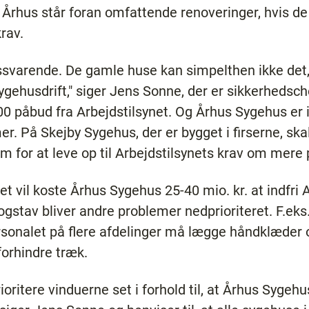
 Århus står foran omfattende renoveringer, hvis d
rav.
ssvarende. De gamle huse kan simpelthen ikke det
ygehusdrift," siger Jens Sonne, der er sikkerhedsc
 påbud fra Arbejdstilsynet. Og Århus Sygehus er i
er. På Skejby Sygehus, der er bygget i firserne, ska
m for at leve op til Arbejdstilsynets krav om mere
et vil koste Århus Sygehus 25-40 mio. kr. at indfri 
bogstav bliver andre problemer nedprioriteret. F.ek
rsonalet på flere afdelinger må lægge håndklæder
orhindre træk.
prioritere vinduerne set i forhold til, at Århus Sygeh