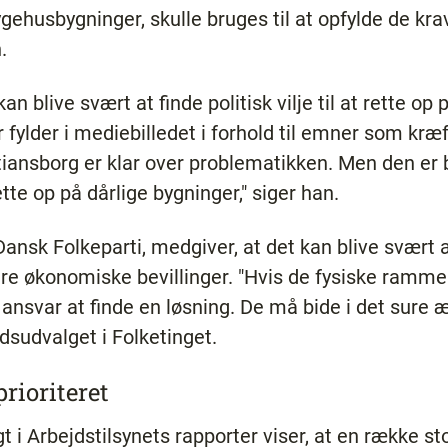
sygehusbygninger, skulle bruges til at opfylde de kra
.
an blive svært at finde politisk vilje til at rette o
r fylder i mediebilledet i forhold til emner som kræ
stiansborg er klar over problematikken. Men den er b
te op på dårlige bygninger," siger han.
Dansk Folkeparti, medgiver, at det kan blive svært 
gere økonomiske bevillinger. "Hvis de fysiske ramme
 ansvar at finde en løsning. De må bide i det sure æ
dsudvalget i Folketinget.
rioriteret
 i Arbejdstilsynets rapporter viser, at en række sto