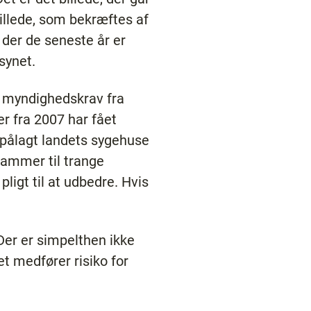
 billede, som bekræftes af
 der de seneste år er
synet.
e myndighedskrav fra
r fra 2007 har fået
ar pålagt landets sygehuse
tammer til trange
ligt til at udbedre. Hvis
 Der er simpelthen ikke
et medfører risiko for