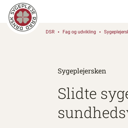
DSR
Fag og udvikling
Sygeplejers
Sygeplejersken
Slidte sy
sundheds