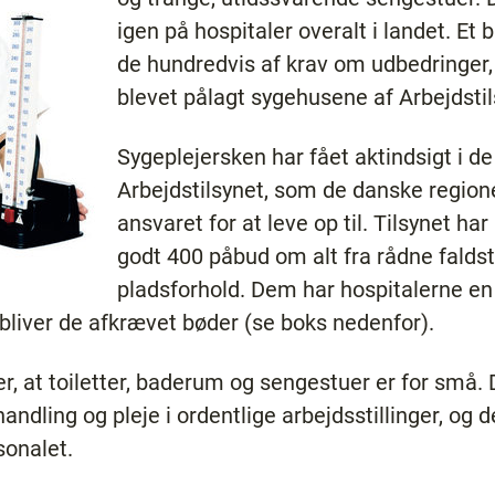
igen på hospitaler overalt i landet. Et
de hundredvis af krav om udbedringer,
blevet pålagt sygehusene af Arbejdstil
Sygeplejersken har fået aktindsigt i d
Arbejdstilsynet, som de danske regione
ansvaret for at leve op til. Tilsynet h
godt 400 påbud om alt fra rådne falds
pladsforhold. Dem har hospitalerne en p
 bliver de afkrævet bøder (se boks nedenfor).
er, at toiletter, baderum og sengestuer er for små.
handling og pleje i ordentlige arbejdsstillinger, og d
sonalet.