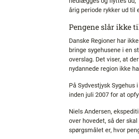
nedlægges og flyttes ud," 
årig periode rykker ud til 
Pengene slår ikke ti
Danske Regioner har ikke 
bringe sygehusene i en st
overslag. Det viser, at de
nydannede region ikke ha
På Sydvestjysk Sygehus i 
inden juli 2007 for at op
Niels Andersen, ekspedit
over hovedet, så der skal
spørgsmålet er, hvor pen