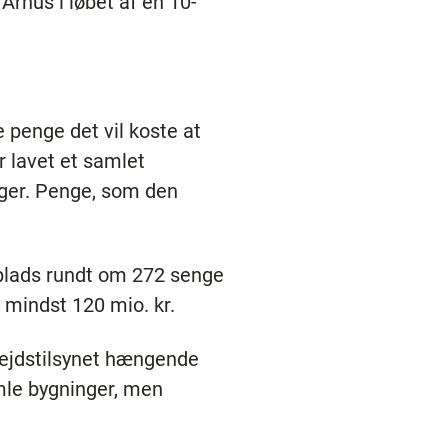
 Århus i løbet af en 10-
 penge det vil koste at
r lavet et samlet
inger. Penge, som den
 plads rundt om 272 senge
 mindst 120 mio. kr.
bejdstilsynet hængende
amle bygninger, men