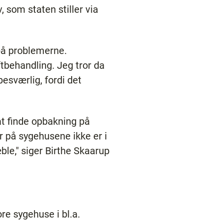
v, som staten stiller via
p på problemerne.
ftbehandling. Jeg tror da
esværlig, fordi det
at finde opbakning på
r på sygehusene ikke er i
ble," siger Birthe Skaarup
re sygehuse i bl.a.