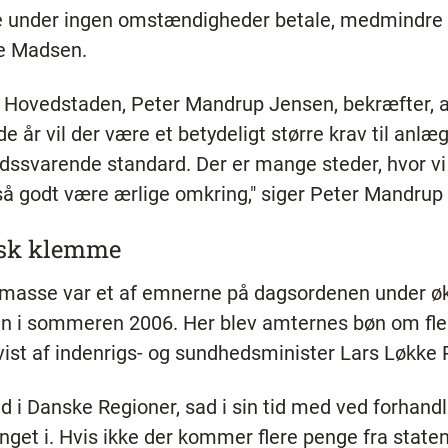
e under ingen omstændigheder betale, medmindre de
be Madsen.
 Hovedstaden, Peter Mandrup Jensen, bekræfter, at
 år vil der være et betydeligt større krav til anlæg
tidssvarende standard. Der er mange steder, hvor vi
 så godt være ærlige omkring," siger Peter Mandrup
isk klemme
masse var et af emnerne på dagsordenen under ø
n i sommeren 2006. Her blev amternes bøn om fler
ist af indenrigs- og sundhedsminister Lars Løkke
 i Danske Regioner, sad i sin tid med ved forhandl
fanget i. Hvis ikke der kommer flere penge fra statens