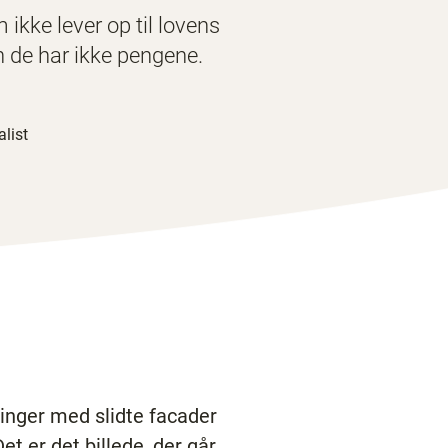
ikke lever op til lovens
n de har ikke pengene.
alist
ninger med slidte facader
t er det billede, der går