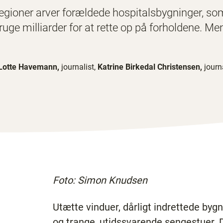
egioner arver forældede hospitalsbygninger, som 
ruge milliarder for at rette op på forholdene. Me
Lotte Havemann,
journalist,
Katrine Birkedal Christensen,
journ
Foto: Simon Knudsen
Utætte vinduer, dårligt indrettede byg
og trange, utidssvarende sengestuer. De