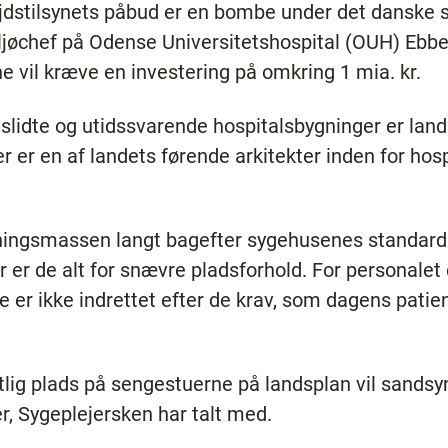
jdstilsynets påbud er en bombe under det danske 
ljøchef på Odense Universitetshospital (OUH) Eb
 vil kræve en investering på omkring 1 mia. kr.
lidte og utidssvarende hospitalsbygninger er lan
r er en af landets førende arkitekter inden for hosp
gningsmassen langt bagefter sygehusenes standard i
r er de alt for snævre pladsforhold. For personalet
e er ikke indrettet efter de krav, som dagens patiente
tlig plads på sengestuerne på landsplan vil sandsyn
der, Sygeplejersken har talt med.