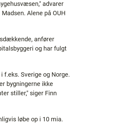
sygehusvæsen," advarer
be Madsen. Alene på OUH
dsdækkende, anfører
italsbyggeri og har fulgt
 f.eks. Sverige og Norge.
 er bygningerne ikke
r stiller," siger Finn
ligvis løbe op i 10 mia.