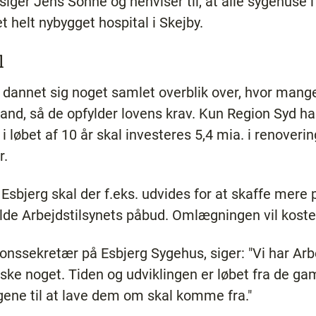
siger Jens Sonne og henviser til, at alle sygehuse i
et helt nybygget hospital i Skejby.
l
dannet sig noget samlet overblik over, hvor mange
and, så de opfylder lovens krav. Kun Region Syd ha
r i løbet af 10 år skal investeres 5,4 mia. i renover
r.
Esbjerg skal der f.eks. udvides for at skaffe mere
fylde Arbejdstilsynets påbud. Omlægningen vil koste
ionssekretær på Esbjerg Sygehus, siger: "Vi har Ar
 ske noget. Tiden og udviklingen er løbet fra de g
gene til at lave dem om skal komme fra."