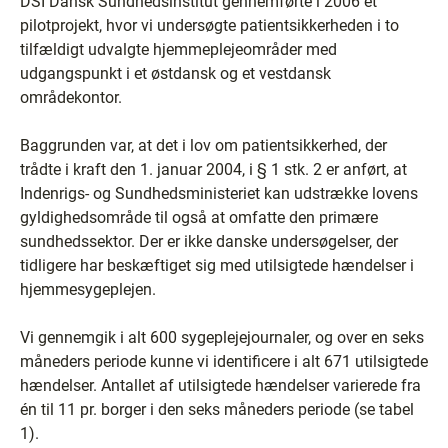
DSI Dansk Sundhedsinstitut gennemførte i 2006 et
pilotprojekt, hvor vi undersøgte patientsikkerheden i to
tilfældigt udvalgte hjemmeplejeområder med
udgangspunkt i et østdansk og et vestdansk
områdekontor.
Baggrunden var, at det i lov om patientsikkerhed, der
trådte i kraft den 1. januar 2004, i § 1 stk. 2 er anført, at
Indenrigs- og Sundhedsministeriet kan udstrække lovens
gyldighedsområde til også at omfatte den primære
sundhedssektor. Der er ikke danske undersøgelser, der
tidligere har beskæftiget sig med utilsigtede hændelser i
hjemmesygeplejen.
Vi gennemgik i alt 600 sygeplejejournaler, og over en seks
måneders periode kunne vi identificere i alt 671 utilsigtede
hændelser. Antallet af utilsigtede hændelser varierede fra
én til 11 pr. borger i den seks måneders periode (se tabel
1).