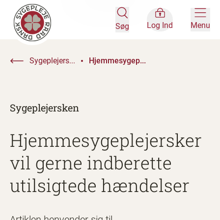
Log Ind
Menu
Søg
Sygeplejers...
Hjemmesygep...
Sygeplejersken
Hjemmesygeplejersker
vil gerne indberette
utilsigtede hændelser
Artiklen henvender sig til