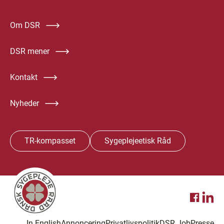
Om DSR
DSR mener
Kontakt
Nyheder
TR-kompasset
Sygeplejeetisk Råd
In English
Annoncering
Privatlivspolitik
DSR Job
Presse