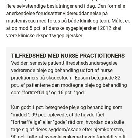
flere selvstændige beslutninger end i dag. Den formelle
anerkendelse forudsætter videreuddannelse på
masterniveau med fokus på både klinik og teori. Målet er,
at op mod 5 pct. af danske sygeplejersker i 2012 skal
være kliniske ekspertsygeplejersker.
TILFREDSHED MED NURSE PRACTIOTIONERS
Ved den seneste patienttilfredshedsundersøgelse
vedrørende pleje og behandling udført af nurse
practitioners på skadestuen i Epsom betegnede 82
pct. af patienterne den modtagne pleje og behandling
som "fortræffelig" og 16 pct. "god."
Kun godt 1 pct. betegnede pleje og behandling som
"middel". 99 pct. oplevede, at de havde fået
"fortræffelige" eller "gode" råd om, hvordan de skulle
tage sig af deres sygdom/skade efter hjemkomsten,
90 pct. følte, at sygeplejerskerne havde forholdt sig til