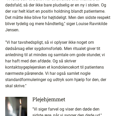
dødsfald, så der ikke bare pludselig er en ny i stolen. Og
der var helt klart en positiv holdning blandt patienterne.
Det måtte ikke blive for højtideligt. Men den sidste respekt
bliver tydelig og mere håndterlig," siger Louise Ravnkilde
Jensen.
"Vi har tavshedspligt, så vi oplyser ikke noget om
dødsårsag eller sygdomsforløb. Men ritualet giver tit
anledning til at mindes og samtale om gode stunder, vi
har haft med den afdøde. Og så skriver
kontaktsygeplejersken et kondolencekort til patientens
nærmeste pårørende. Vi har også samlet nogle
standardformuleringer og udtryk som hjælp for den, der
skal skrive."
Plejehjemmet
"Vi siger farvel og viser den døde den
sidste ære, når vi synger den døde ud,"