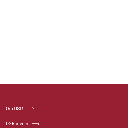
Om DSR
DSR mener