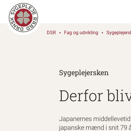
DSR
Fag og udvikling
Sygeplejers
Sygeplejersken
Derfor bl
Japanernes middellevetid e
japanske mænd i snit 79 år