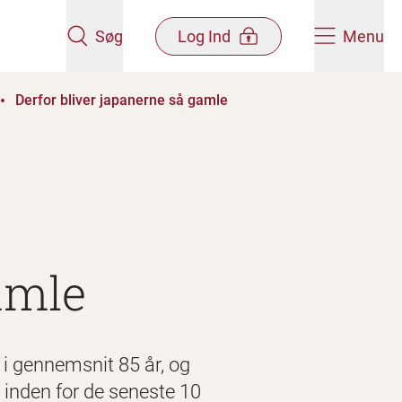
Søg
Log Ind
Menu
Derfor bliver japanerne så gamle
amle
 i gennemsnit 85 år, og
t inden for de seneste 10