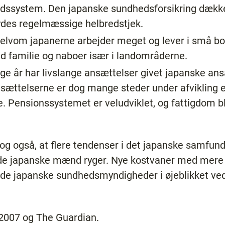
dssystem. Den japanske sundhedsforsikring dækker
bydes regelmæssige helbredstjek.
elvom japanerne arbejder meget og lever i små bol
familie og naboer især i landområderne.
ge år har livslange ansættelser givet japanske ansa
nsættelserne er dog mange steder under afvikling
ne. Pensionssystemet er veludviklet, og fattigdom bl
og også, at flere tendenser i det japanske samfund
f de japanske mænd ryger. Nye kostvaner med mere f
r de japanske sundhedsmyndigheder i øjeblikket ved
2007 og The Guardian.