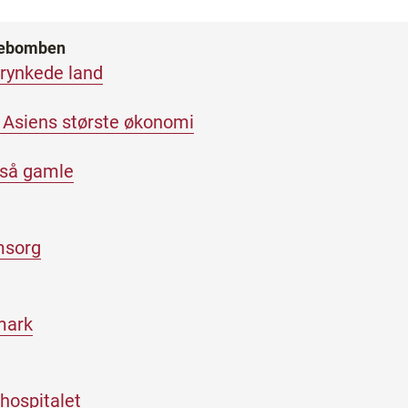
rebomben
rynkede land
 Asiens største økonomi
 så gamle
omsorg
mark
 hospitalet