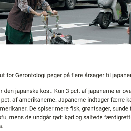
ut for Gerontologi peger på flere årsager til japane
er den japanske kost. Kun 3 pct. af japanerne er o
 pct. af amerikanerne. Japanerne indtager færre ka
merikaner. De spiser mere fisk, grøntsager, sunde f
fu, mens de undgår rødt kød og saltede færdigrette
a.