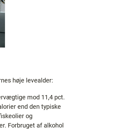
rnes høje levealder:
vervægtige mod 11,4 pct.
lorier end den typiske
iskeolier og
r. Forbruget af alkohol