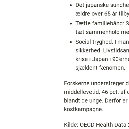
Det japanske sundhe
ældre over 65 år til
Tætte familiebånd: S
tæt sammenhold med 
Social tryghed. I man
sikkerhed. Livstidsa
krise i Japan i 90'er
sjældent fænomen.
Forskerne understreger d
middellevetid. 46 pct. a
blandt de unge. Derfor e
kostkampagne.
Kilde: OECD Health Data 