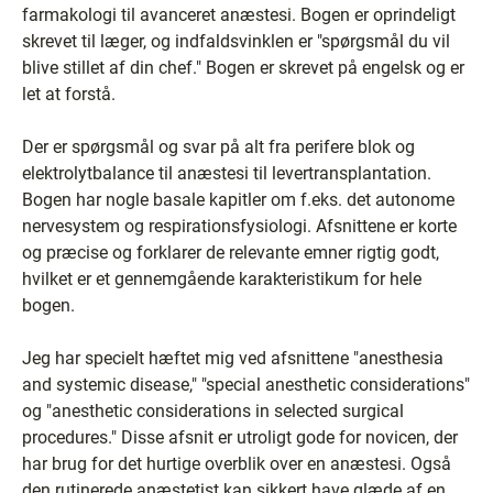
farmakologi til avanceret anæstesi. Bogen er oprindeligt
skrevet til læger, og indfaldsvinklen er "spørgsmål du vil
blive stillet af din chef." Bogen er skrevet på engelsk og er
let at forstå.
Der er spørgsmål og svar på alt fra perifere blok og
elektrolytbalance til anæstesi til levertransplantation.
Bogen har nogle basale kapitler om f.eks. det autonome
nervesystem og respirationsfysiologi. Afsnittene er korte
og præcise og forklarer de relevante emner rigtig godt,
hvilket er et gennemgående karakteristikum for hele
bogen.
Jeg har specielt hæftet mig ved afsnittene "anesthesia
and systemic disease," "special anesthetic considerations"
og "anesthetic considerations in selected surgical
procedures." Disse afsnit er utroligt gode for novicen, der
har brug for det hurtige overblik over en anæstesi. Også
den rutinerede anæstetist kan sikkert have glæde af en