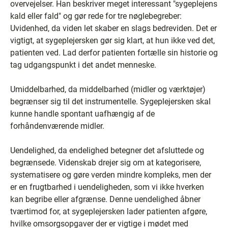
overvejelser. Han beskriver meget interessant "sygeplejens
kald eller fald" og gør rede for tre nøglebegreber:
Uvidenhed, da viden let skaber en slags bedreviden. Det er
vigtigt, at sygeplejersken gør sig klart, at hun ikke ved det,
patienten ved. Lad derfor patienten fortælle sin historie og
tag udgangspunkt i det andet menneske.
Umiddelbarhed, da middelbarhed (midler og værktøjer)
begrænser sig til det instrumentelle. Sygeplejersken skal
kunne handle spontant uafhængig af de
forhåndenværende midler.
Uendelighed, da endelighed betegner det afsluttede og
begrænsede. Videnskab drejer sig om at kategorisere,
systematisere og gøre verden mindre kompleks, men der
er en frugtbarhed i uendeligheden, som vi ikke hverken
kan begribe eller afgrænse. Denne uendelighed åbner
tværtimod for, at sygeplejersken lader patienten afgøre,
hvilke omsorgsopgaver der er vigtige i mødet med