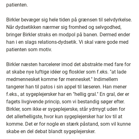
patienten.
Birkler bevæger sig hele tiden på grænsen til selvdyrkelse.
Når dydsetikken nærmer sig fromhed og selvgodhed,
bringer Birkler straks en modpol på banen. Dermed ender
han i en slags relations-dydsetik. Vi skal være gode med
patienten som motiv.
Birkler næsten harcelerer imod det abstrakte med fare for
at skabe nye luftige idéer og floskler som f.eks. "at lade
medmennesket komme før mennesket." Indimellem
tangerer han til patos i sin appel til læseren. Han mener
f.eks., at sygeplejersker har en "hellig gral." En gral, der er
fagets livgivende princip, som vi bestandig søger efter.
Birkler, som ikke er sygeplejerske, står ydmygt uden for
det allerhelligste, hvor kun sygeplejersker har lov til at
komme. Det er for nogle en stærk påstand, som vil kunne
skabe en del debat blandt sygeplejersker.