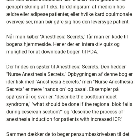
genopfriskning af f.eks. fordelingsrum af medicin hos
ældre eller adipøse patienter, eller hvilke kardiopulmonale
overvejelser, man bør gøre sig hos den leversyge patient.
Når man køber "Anesthesia Secrets," får man en kode til
bogens hjemmeside. Her er der en interaktiv quiz og
mulighed for at downloade bogen til PDA.
Der findes en søster til Anesthesia Secrets. Den hedder
"Nurse Anesthesia Secrets." Opbygningen af denne bog er
identisk med "Anesthesia Secrets," men "Nurse Anesthesia
Secrets" er mere "hands on" og basal. Eksempler på
spørgsmål og svar er: "describe the posttourniquet
syndrome," "what should be done if the regional blok fails
during ceserean section?" og "describe the process of
anesthesia induction for patients with increased ICP."
Sammen dækker de to bøger pensumbeskrivelsen til det