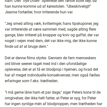
ham. Den "nye Ditlev" oplevede den første store sejr, da
han kunne komme ud af kørestolen. "Ubeskriveligt!"
Jeanne fortæller, hvor irriterende hun var.
"Jeg smed alting væk, kvitteringer, hans tipskuponer, jeg
var irriterende at være sammen med, sagde alting flere
gange, blev irriteret på knapper og kniv og gaffel, der var
noget i vejen med dem, det var ikke mig, der ikke kunne
finde ud af at bruge dem."
Det er denne films styrke. Gennem de fem menneskers
ord bliver seeren taget med ind i den uforståelige
oplevelse, det er at få en blodprop i hjernen, og hvad det
har af meget individuelle konsekvenser, men også fælles
erfaringer som f.eks. trætheden.
"I må gerne låne ham et par dage," siger Peters kone til de
omgivelser, der ikke helt fatter, at Peter er syg, for Peter
har ingen synlige mén af blodproppen, men trætheden har