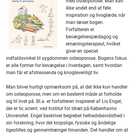
med osteoporose. Man kan
ikke andet end at føle
inspiration og livsglæde, når
man læser bogen.
Forfatteren er
bevægelsespædagog og
ernæringsterapeut, hvilket
giver en speciel
indfaldsvinkel til sygdommen osteoporose. Bogens fokus
er alle former for bevægelse i hverdagen, samt hvordan
man får et afstressende og knoglevenligt liv.
Man bliver hurtigt opmærksom på, at det ikke kun handler
om osteoporose, men om en bestemt måde at forholde
sig til livet på. Bl.a. er forfatteren inspireret af Lis Engel,
der er lic.scient. ved Institut for Idræt på Københavns
Universitet. Engel beskriver begrebet helhedsbevidsthed i
sin forskning, hvor det kropslige, fysiske og åndelige
ligestilles og gennemtrænger hinanden. Det handler om at