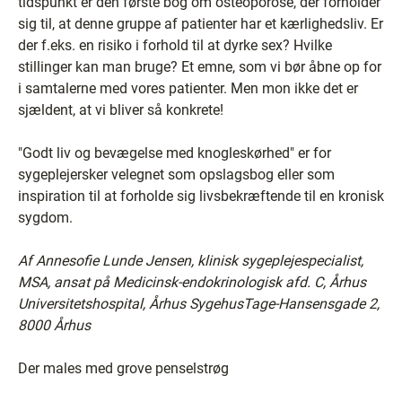
tidspunkt er den første bog om osteoporose, der forholder
sig til, at denne gruppe af patienter har et kærlighedsliv. Er
der f.eks. en risiko i forhold til at dyrke sex? Hvilke
stillinger kan man bruge? Et emne, som vi bør åbne op for
i samtalerne med vores patienter. Men mon ikke det er
sjældent, at vi bliver så konkrete!
"Godt liv og bevægelse med knogleskørhed" er for
sygeplejersker velegnet som opslagsbog eller som
inspiration til at forholde sig livsbekræftende til en kronisk
sygdom.
Af Annesofie Lunde Jensen, klinisk sygeplejespecialist,
MSA, ansat på Medicinsk-endokrinologisk afd. C, Århus
Universitetshospital, Århus SygehusTage-Hansensgade 2,
8000 Århus
Der males med grove penselstrøg