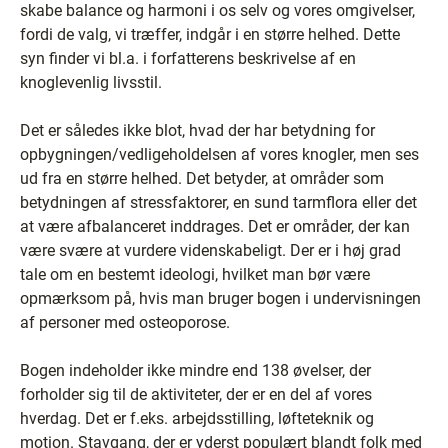
skabe balance og harmoni i os selv og vores omgivelser,
fordi de valg, vi træffer, indgår i en større helhed. Dette
syn finder vi bl.a. i forfatterens beskrivelse af en
knoglevenlig livsstil.
Det er således ikke blot, hvad der har betydning for
opbygningen/vedligeholdelsen af vores knogler, men ses
ud fra en større helhed. Det betyder, at områder som
betydningen af stressfaktorer, en sund tarmflora eller det
at være afbalanceret inddrages. Det er områder, der kan
være svære at vurdere videnskabeligt. Der er i høj grad
tale om en bestemt ideologi, hvilket man bør være
opmærksom på, hvis man bruger bogen i undervisningen
af personer med osteoporose.
Bogen indeholder ikke mindre end 138 øvelser, der
forholder sig til de aktiviteter, der er en del af vores
hverdag. Det er f.eks. arbejdsstilling, løfteteknik og
motion. Stavgang, der er yderst populært blandt folk med