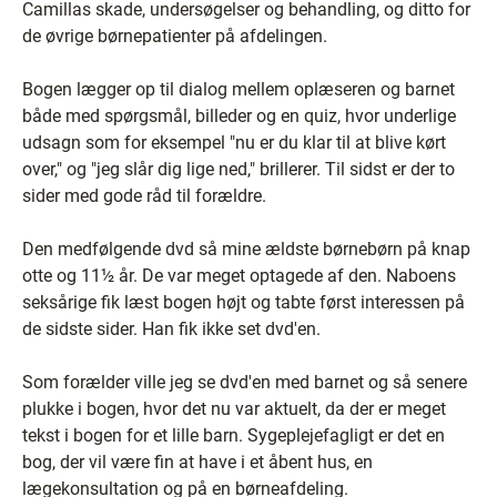
Camillas skade, undersøgelser og behandling, og ditto for
de øvrige børnepatienter på afdelingen.
Bogen lægger op til dialog mellem oplæseren og barnet
både med spørgsmål, billeder og en quiz, hvor underlige
udsagn som for eksempel "nu er du klar til at blive kørt
over," og "jeg slår dig lige ned," brillerer. Til sidst er der to
sider med gode råd til forældre.
Den medfølgende dvd så mine ældste børnebørn på knap
otte og 11½ år. De var meget optagede af den. Naboens
seksårige fik læst bogen højt og tabte først interessen på
de sidste sider. Han fik ikke set dvd'en.
Som forælder ville jeg se dvd'en med barnet og så senere
plukke i bogen, hvor det nu var aktuelt, da der er meget
tekst i bogen for et lille barn. Sygeplejefagligt er det en
bog, der vil være fin at have i et åbent hus, en
lægekonsultation og på en børneafdeling.