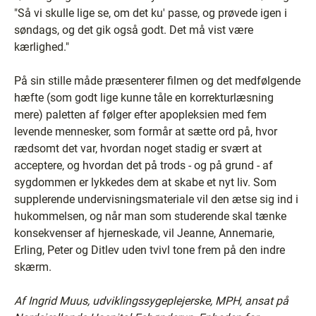
"Så vi skulle lige se, om det ku' passe, og prøvede igen i
søndags, og det gik også godt. Det må vist være
kærlighed."
På sin stille måde præsenterer filmen og det medfølgende
hæfte (som godt lige kunne tåle en korrekturlæsning
mere) paletten af følger efter apopleksien med fem
levende mennesker, som formår at sætte ord på, hvor
rædsomt det var, hvordan noget stadig er svært at
acceptere, og hvordan det på trods - og på grund - af
sygdommen er lykkedes dem at skabe et nyt liv. Som
supplerende undervisningsmateriale vil den ætse sig ind i
hukommelsen, og når man som studerende skal tænke
konsekvenser af hjerneskade, vil Jeanne, Annemarie,
Erling, Peter og Ditlev uden tvivl tone frem på den indre
skærm.
Af Ingrid Muus, udviklingssygeplejerske, MPH, ansat på