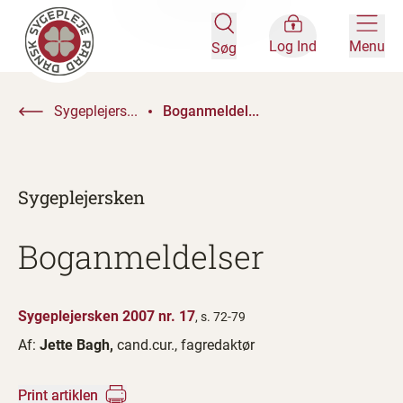
Log Ind
Menu
Søg
Sygeplejers...
Boganmeldel...
Sygeplejersken
Boganmeldelser
Sygeplejersken 2007 nr. 17
, s. 72-79
Af:
Jette Bagh,
cand.cur., fagredaktør
Print artiklen