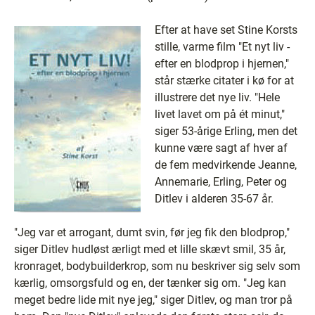
Efter at have set Stine Korsts
stille, varme film "Et nyt liv -
efter en blodprop i hjernen,"
står stærke citater i kø for at
illustrere det nye liv. "Hele
livet lavet om på ét minut,"
siger 53-årige Erling, men det
kunne være sagt af hver af
de fem medvirkende Jeanne,
Annemarie, Erling, Peter og
Ditlev i alderen 35-67 år.
"Jeg var et arrogant, dumt svin, før jeg fik den blodprop,"
siger Ditlev hudløst ærligt med et lille skævt smil, 35 år,
kronraget, bodybuilderkrop, som nu beskriver sig selv som
kærlig, omsorgsfuld og en, der tænker sig om. "Jeg kan
meget bedre lide mit nye jeg," siger Ditlev, og man tror på