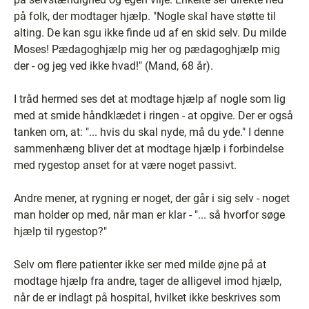
på folk, der modtager hjælp. "Nogle skal have støtte til
alting. De kan sgu ikke finde ud af en skid selv. Du milde
Moses! Pædagoghjælp mig her og pædagoghjælp mig
der - og jeg ved ikke hvad!" (Mand, 68 år).
I tråd hermed ses det at modtage hjælp af nogle som lig
med at smide håndklædet i ringen - at opgive. Der er også
tanken om, at: "... hvis du skal nyde, må du yde." I denne
sammenhæng bliver det at modtage hjælp i forbindelse
med rygestop anset for at være noget passivt.
Andre mener, at rygning er noget, der går i sig selv - noget
man holder op med, når man er klar - "... så hvorfor søge
hjælp til rygestop?"
Selv om flere patienter ikke ser med milde øjne på at
modtage hjælp fra andre, tager de alligevel imod hjælp,
når de er indlagt på hospital, hvilket ikke beskrives som