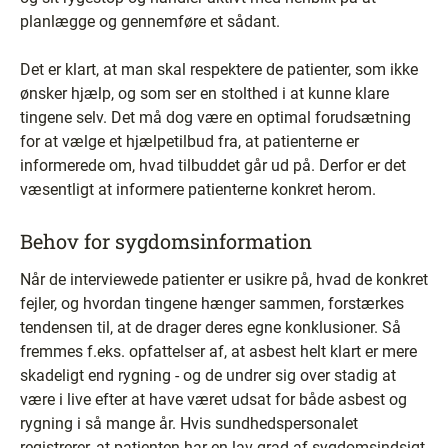
planlægge og gennemføre et sådant.
Det er klart, at man skal respektere de patienter, som ikke
ønsker hjælp, og som ser en stolthed i at kunne klare
tingene selv. Det må dog være en optimal forudsætning
for at vælge et hjælpetilbud fra, at patienterne er
informerede om, hvad tilbuddet går ud på. Derfor er det
væsentligt at informere patienterne konkret herom.
Behov for sygdomsinformation
Når de interviewede patienter er usikre på, hvad de konkret
fejler, og hvordan tingene hænger sammen, forstærkes
tendensen til, at de drager deres egne konklusioner. Så
fremmes f.eks. opfattelser af, at asbest helt klart er mere
skadeligt end rygning - og de undrer sig over stadig at
være i live efter at have været udsat for både asbest og
rygning i så mange år. Hvis sundhedspersonalet
registrerer, at patienten har en lav grad af sygdomsindsigt