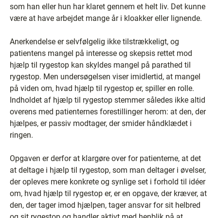
som han eller hun har klaret gennem et helt liv. Det kunne
være at have arbejdet mange år i kloakker eller lignende.
Anerkendelse er selvfølgelig ikke tilstrækkeligt, og
patientens mangel på interesse og skepsis rettet mod
hjælp til rygestop kan skyldes mangel på parathed til
rygestop. Men undersøgelsen viser imidlertid, at mangel
på viden om, hvad hjælp til rygestop er, spiller en rolle.
Indholdet af hjælp til rygestop stemmer således ikke altid
overens med patienternes forestillinger herom: at den, der
hjælpes, er passiv modtager, der smider håndklædet i
ringen.
Opgaven er derfor at klargøre over for patienterne, at det
at deltage i hjælp til rygestop, som man deltager i øvelser,
der opleves mere konkrete og synlige set i forhold til idéer
om, hvad hjælp til rygestop er, er en opgave, der kræver, at
den, der tager imod hjælpen, tager ansvar for sit helbred
og sit rygestop og handler aktivt med henblik på at