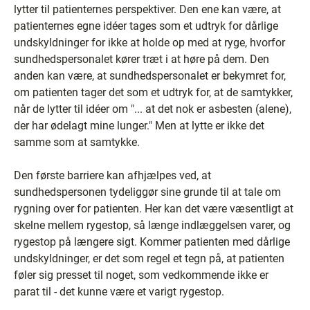
lytter til patienternes perspektiver. Den ene kan være, at
patienternes egne idéer tages som et udtryk for dårlige
undskyldninger for ikke at holde op med at ryge, hvorfor
sundhedspersonalet kører træt i at høre på dem. Den
anden kan være, at sundhedspersonalet er bekymret for,
om patienten tager det som et udtryk for, at de samtykker,
når de lytter til idéer om "... at det nok er asbesten (alene),
der har ødelagt mine lunger." Men at lytte er ikke det
samme som at samtykke.
Den første barriere kan afhjælpes ved, at
sundhedspersonen tydeliggør sine grunde til at tale om
rygning over for patienten. Her kan det være væsentligt at
skelne mellem rygestop, så længe indlæggelsen varer, og
rygestop på længere sigt. Kommer patienten med dårlige
undskyldninger, er det som regel et tegn på, at patienten
føler sig presset til noget, som vedkommende ikke er
parat til - det kunne være et varigt rygestop.