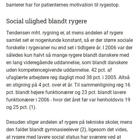
barrierer har for patienternes motivation til rygestop.
Social ulighed blandt rygere
Tendensen mht. rygning er, at mens andelen af rygere
samlet set er nogenlunde konstant, så er der større sociale
forskelle i rygevaner nu end set i tidligere år. I 2006 var der
således kun halvt så mange rygere blandt danskere med
en lang videregående uddannelse, som blandt danskere
uden kompetencegivende uddannelse. 42 pct. af
ufaglærte arbejdere røg dagligt mod 38 pct. i 2005. Altså
en stigning på 4 pct. over et år. Til sammenligning røg 16
pct. blandt højere funktionærer og 23 pct. blandt lavere
funktionærer i 2006 - hvor det året før var henholdsvis 19
og 25 pct. (1).
Desuden stiger andelen af rygere på tekniske skoler, mens
den falder blandt gymnasieelever (2), ligesom det vides,
at rygere med lavere social status har sværere ved at