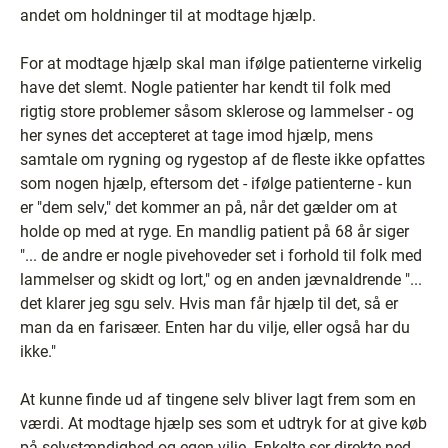
andet om holdninger til at modtage hjælp.
For at modtage hjælp skal man ifølge patienterne virkelig
have det slemt. Nogle patienter har kendt til folk med
rigtig store problemer såsom sklerose og lammelser - og
her synes det accepteret at tage imod hjælp, mens
samtale om rygning og rygestop af de fleste ikke opfattes
som nogen hjælp, eftersom det - ifølge patienterne - kun
er "dem selv," det kommer an på, når det gælder om at
holde op med at ryge. En mandlig patient på 68 år siger
"... de andre er nogle pivehoveder set i forhold til folk med
lammelser og skidt og lort," og en anden jævnaldrende "...
det klarer jeg sgu selv. Hvis man får hjælp til det, så er
man da en farisæer. Enten har du vilje, eller også har du
ikke."
At kunne finde ud af tingene selv bliver lagt frem som en
værdi. At modtage hjælp ses som et udtryk for at give køb
på selvstændighed og egen vilje. Enkelte ser direkte ned