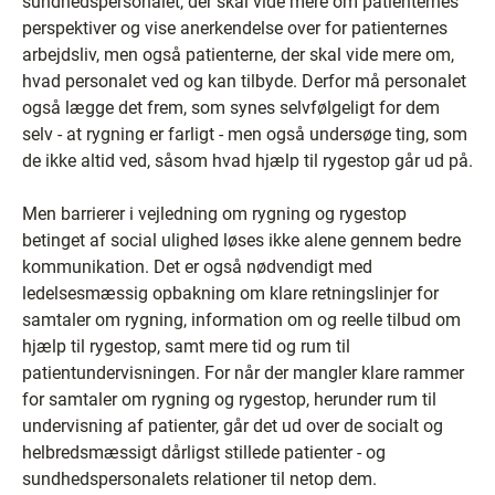
sundhedspersonalet, der skal vide mere om patienternes
perspektiver og vise anerkendelse over for patienternes
arbejdsliv, men også patienterne, der skal vide mere om,
hvad personalet ved og kan tilbyde. Derfor må personalet
også lægge det frem, som synes selvfølgeligt for dem
selv - at rygning er farligt - men også undersøge ting, som
de ikke altid ved, såsom hvad hjælp til rygestop går ud på.
Men barrierer i vejledning om rygning og rygestop
betinget af social ulighed løses ikke alene gennem bedre
kommunikation. Det er også nødvendigt med
ledelsesmæssig opbakning om klare retningslinjer for
samtaler om rygning, information om og reelle tilbud om
hjælp til rygestop, samt mere tid og rum til
patientundervisningen. For når der mangler klare rammer
for samtaler om rygning og rygestop, herunder rum til
undervisning af patienter, går det ud over de socialt og
helbredsmæssigt dårligst stillede patienter - og
sundhedspersonalets relationer til netop dem.