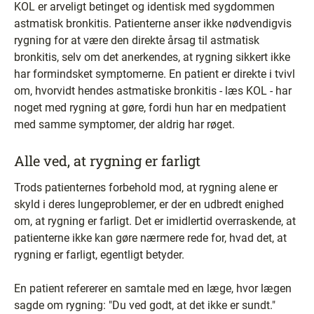
KOL er arveligt betinget og identisk med sygdommen
astmatisk bronkitis. Patienterne anser ikke nødvendigvis
rygning for at være den direkte årsag til astmatisk
bronkitis, selv om det anerkendes, at rygning sikkert ikke
har formindsket symptomerne. En patient er direkte i tvivl
om, hvorvidt hendes astmatiske bronkitis - læs KOL - har
noget med rygning at gøre, fordi hun har en medpatient
med samme symptomer, der aldrig har røget.
Alle ved, at rygning er farligt
Trods patienternes forbehold mod, at rygning alene er
skyld i deres lungeproblemer, er der en udbredt enighed
om, at rygning er farligt. Det er imidlertid overraskende, at
patienterne ikke kan gøre nærmere rede for, hvad det, at
rygning er farligt, egentligt betyder.
En patient refererer en samtale med en læge, hvor lægen
sagde om rygning: "Du ved godt, at det ikke er sundt."