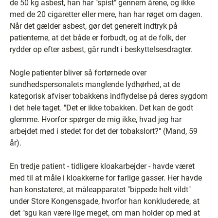
de 50 kg asbest, han har "spist" gennem årene, og ikke
med de 20 cigaretter eller mere, han har røget om dagen.
Når det gælder asbest, gør det generelt indtryk på
patienterne, at det både er forbudt, og at de folk, der
rydder op efter asbest, går rundt i beskyttelsesdragter.
Nogle patienter bliver så fortørnede over
sundhedspersonalets manglende lydhørhed, at de
kategorisk afviser tobakkens indflydelse på deres sygdom
i det hele taget. "Det er ikke tobakken. Det kan de godt
glemme. Hvorfor spørger de mig ikke, hvad jeg har
arbejdet med i stedet for det der tobakslort?" (Mand, 59
år).
En tredje patient - tidligere kloakarbejder - havde været
med til at måle i kloakkerne for farlige gasser. Her havde
han konstateret, at måleapparatet "bippede helt vildt"
under Store Kongensgade, hvorfor han konkluderede, at
det "sgu kan være lige meget, om man holder op med at