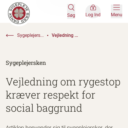
Log Ind
Menu
Søg
Sygeplejers...
Vejledning ...
Sygeplejersken
Vejledning om rygestop
kræver respekt for
social baggrund
Artiklen henvender sig til sygeplejersker, der