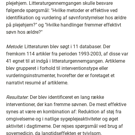
plejehjem. Litteraturgennemgangen skulle besvare
følgende spørgsmål: "Hvilke metoder er effektive ved
identifikation og vurdering af søvnforstyrrelser hos ældre
på plejehjem?" og "Hvilke handlinger fremmer effektivt
søvn hos ældre?"
Meto
de
: Litteraturen blev søgt i 11 databaser. Der
fremkom 114 artikler fra perioden 1993-2003, af disse var
41 egnet til at indgå i litteraturgennemgangen. Artiklerne
blev grupperet i forhold til interventionstype eller
vurderingsinstrumenter, hvorefter der er foretaget et
narrativt resumé af artiklerne.
Resultater
: Der blev identificeret en lang række
interventioner, der kan fremme søvnen. De mest effektive
synes at være en kombination af: Reduktion af støj fra
omgivelserne og i natlige sygeplejeaktiviteter og øget
aktivitet i dagtimerne. Der rejses spørgsmål ved brug af
sovemedicin, da langtidseffekten er tvivlsom.