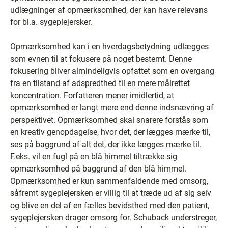
udlægninger af opmærksomhed, der kan have relevans
for bl.a. sygeplejersker.
Opmærksomhed kan i en hverdagsbetydning udlægges
som evnen til at fokusere på noget bestemt. Denne
fokusering bliver almindeligvis opfattet som en overgang
fra en tilstand af adspredthed til en mere målrettet
koncentration. Forfatteren mener imidlertid, at
opmærksomhed er langt mere end denne indsnævring af
perspektivet. Opmærksomhed skal snarere forstås som
en kreativ genopdagelse, hvor det, der lægges mærke til,
ses på baggrund af alt det, der ikke lægges mærke til.
F.eks. vil en fugl på en blå himmel tiltrække sig
opmærksomhed på baggrund af den blå himmel.
Opmærksomhed er kun sammenfaldende med omsorg,
såfremt sygeplejersken er villig til at træde ud af sig selv
og blive en del af en fælles bevidsthed med den patient,
sygeplejersken drager omsorg for. Schuback understreger,