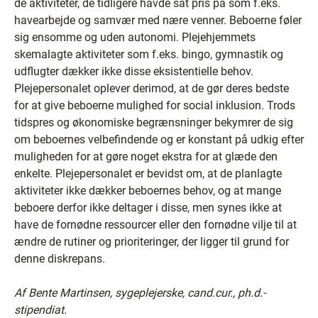
de aktiviteter, de tidligere havde sat pris på som f.eks.
havearbejde og samvær med nære venner. Beboerne føler
sig ensomme og uden autonomi. Plejehjemmets
skemalagte aktiviteter som f.eks. bingo, gymnastik og
udflugter dækker ikke disse eksistentielle behov.
Plejepersonalet oplever derimod, at de gør deres bedste
for at give beboerne mulighed for social inklusion. Trods
tidspres og økonomiske begrænsninger bekymrer de sig
om beboernes velbefindende og er konstant på udkig efter
muligheden for at gøre noget ekstra for at glæde den
enkelte. Plejepersonalet er bevidst om, at de planlagte
aktiviteter ikke dækker beboernes behov, og at mange
beboere derfor ikke deltager i disse, men synes ikke at
have de fornødne ressourcer eller den fornødne vilje til at
ændre de rutiner og prioriteringer, der ligger til grund for
denne diskrepans.
Af Bente Martinsen, sygeplejerske, cand.cur., ph.d.-
stipendiat.