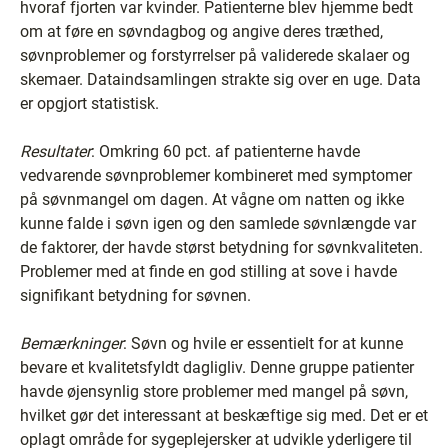
hvoraf fjorten var kvinder. Patienterne blev hjemme bedt
om at føre en søvndagbog og angive deres træthed,
søvnproblemer og forstyrrelser på validerede skalaer og
skemaer. Dataindsamlingen strakte sig over en uge. Data
er opgjort statistisk.
Resultater
: Omkring 60 pct. af patienterne havde
vedvarende søvnproblemer kombineret med symptomer
på søvnmangel om dagen. At vågne om natten og ikke
kunne falde i søvn igen og den samlede søvnlængde var
de faktorer, der havde størst betydning for søvnkvaliteten.
Problemer med at finde en god stilling at sove i havde
signifikant betydning for søvnen.
Bemærkninger
: Søvn og hvile er essentielt for at kunne
bevare et kvalitetsfyldt dagligliv. Denne gruppe patienter
havde øjensynlig store problemer med mangel på søvn,
hvilket gør det interessant at beskæftige sig med. Det er et
oplagt område for sygeplejersker at udvikle yderligere til