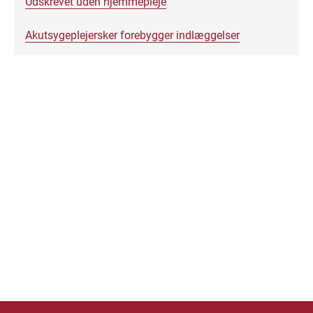
Udskrevet uden hjemmepleje
Akutsygeplejersker forebygger indlæggelser