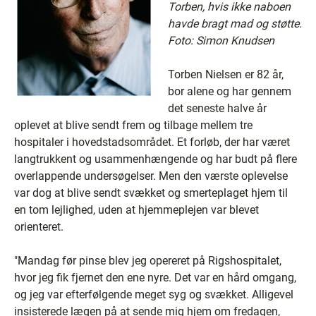
Torben, hvis ikke naboen
havde bragt mad og støtte.
Foto: Simon Knudsen
Torben Nielsen er 82 år,
bor alene og har gennem
det seneste halve år
oplevet at blive sendt frem og tilbage mellem tre
hospitaler i hovedstadsområdet. Et forløb, der har været
langtrukkent og usammenhængende og har budt på flere
overlappende undersøgelser. Men den værste oplevelse
var dog at blive sendt svækket og smerteplaget hjem til
en tom lejlighed, uden at hjemmeplejen var blevet
orienteret.
"Mandag før pinse blev jeg opereret på Rigshospitalet,
hvor jeg fik fjernet den ene nyre. Det var en hård omgang,
og jeg var efterfølgende meget syg og svækket. Alligevel
insisterede lægen på at sende mig hjem om fredagen,