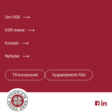
Om DSR
DSR mener
Kontakt
Nyheder
TR-kompasset
Sygeplejeetisk Råd