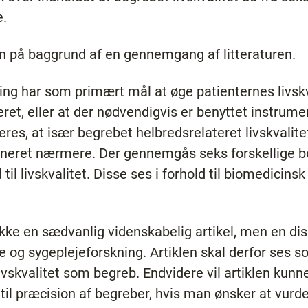
e.
ion på baggrund af en gennemgang af litteraturen.
ing har som primært mål at øge patienternes livskv
et, eller at der nødvendigvis er benyttet instrume
seres, at især begrebet helbredsrelateret livskvalit
efineret nærmere. Der gennemgås seks forskellige
 til livskvalitet. Disse ses i forhold til biomedicins
 ikke en sædvanlig videnskabelig artikel, men en dis
e og sygeplejeforskning. Artiklen skal derfor ses s
ivskvalitet som begreb. Endvidere vil artiklen kunn
il præcision af begreber, hvis man ønsker at vurde