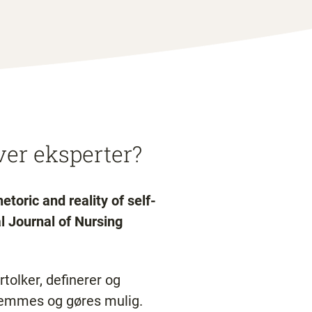
ver eksperter?
toric and reality of self-
l Journal of Nursing
tolker, definerer og
fremmes og gøres mulig.