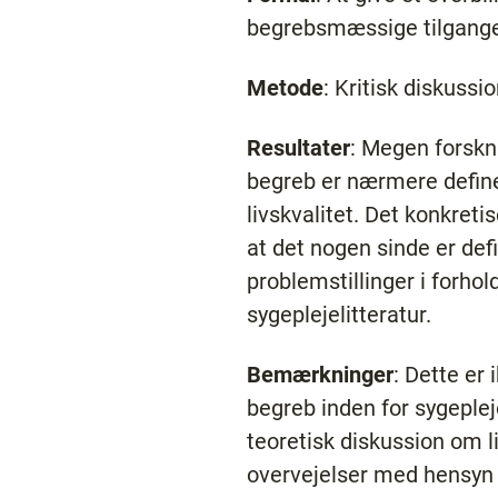
begrebsmæssige tilgang
Metode
: Kritisk diskuss
Resultater
: Megen forskn
begreb er nærmere definer
livskvalitet. Det konkreti
at det nogen sinde er d
problemstillinger i forhold
sygeplejelitteratur.
Bemærkninger
: Dette er
begreb inden for sygeplej
teoretisk diskussion om l
overvejelser med hensyn t