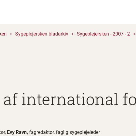
ken
Sygeplejersken bladarkiv
Sygeplejersken - 2007 - 2
af international f
ør,
Evy Ravn,
fagredaktør, faglig sygeplejeleder