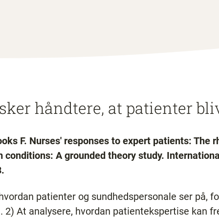
ker håndtere, at patienter bli
oks F. Nurses' responses to expert patients: The rhe
conditions: A grounded theory study. Internationa
.
 hvordan patienter og sundhedspersonale ser på, for
e. 2) At analysere, hvordan patientekspertise kan 