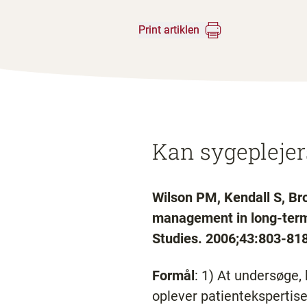
Print artiklen
Kan sygeplejers
Wilson PM, Kendall S, Bro
management in long-term 
Studies. 2006;43:803-818
Formål
: 1) At undersøge,
oplever patientekspertis