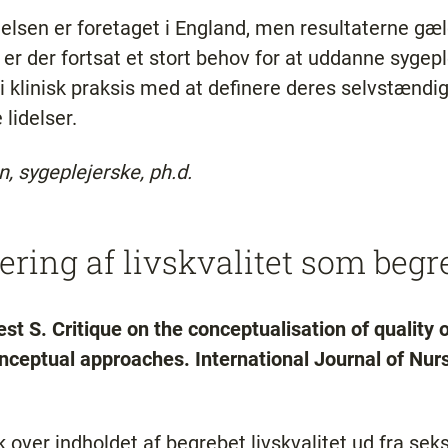
elsen er foretaget i England, men resultaterne gæ
 er der fortsat et stort behov for at uddanne sygepl
 klinisk praksis med at definere deres selvstændige 
lidelser.
, sygeplejerske, ph.d.
ering af livskvalitet som begr
t S. Critique on the conceptualisation of quality o
onceptual approaches. International Journal of Nur
ik over indholdet af begrebet livskvalitet ud fra seks