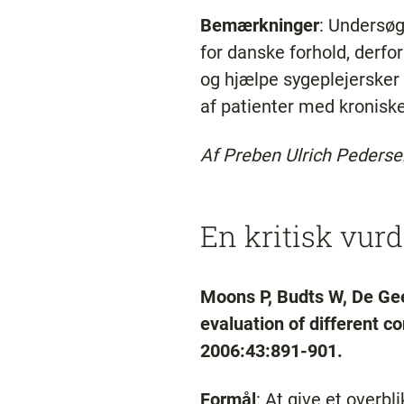
Bemærkninger
: Undersøg
for danske forhold, derfor
og hjælpe sygeplejersker i
af patienter med kroniske 
Af Preben Ulrich Pedersen
En kritisk vurd
Moons P, Budts W, De Gees
evaluation of different c
2006:43:891-901.
Formål
: At give et overbl