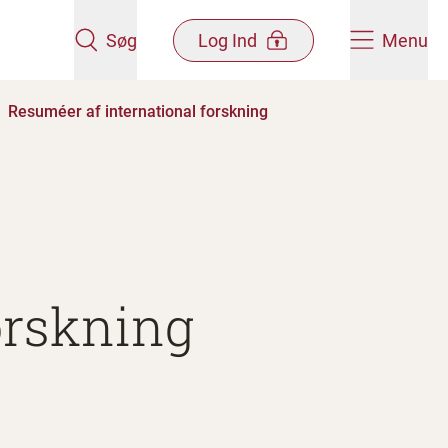
Søg
Log Ind
Menu
Resuméer af international forskning
orskning