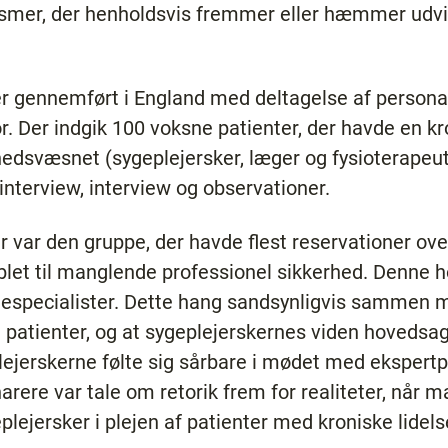
smer, der henholdsvis fremmer eller hæmmer udvi
er gennemført i England med deltagelse af persona
Der indgik 100 voksne patienter, der havde en kro
edsvæsnet (sygeplejersker, læger og fysioterapeut
nterview, interview og observationer.
r var den gruppe, der havde flest reservationer ove
let til manglende professionel sikkerhed. Denne ho
especialister. Dette hang sandsynligvis sammen m
patienter, og at sygeplejerskernes viden hovedsag
lejerskerne følte sig sårbare i mødet med ekspertp
narere var tale om retorik frem for realiteter, når
plejersker i plejen af patienter med kroniske lidels