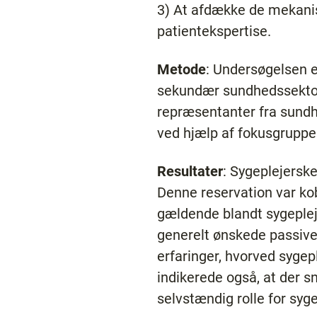
3) At afdække de mekani
patientekspertise.
Metode
: Undersøgelsen 
sekundær sundhedssektor. 
repræsentanter fra sundh
ved hjælp af fokusgruppei
Resultater
: Sygeplejerske
Denne reservation var kob
gældende blandt sygeplej
generelt ønskede passive 
erfaringer, hvorved sygep
indikerede også, at der s
selvstændig rolle for syge