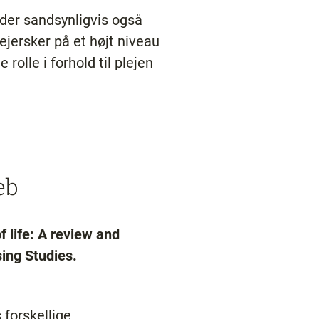
lder sandsynligvis også
ejersker på et højt niveau
rolle i forhold til plejen
eb
f life: A review and
sing Studies.
 forskellige