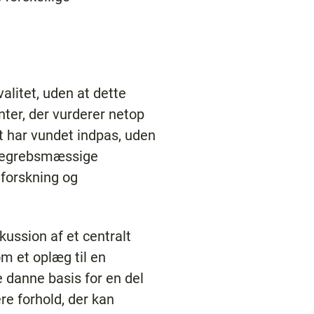
alitet, uden at dette
nter, der vurderer netop
et har vundet indpas, uden
 begrebsmæssige
k forskning og
kussion af et centralt
om et oplæg til en
e danne basis for en del
re forhold, der kan