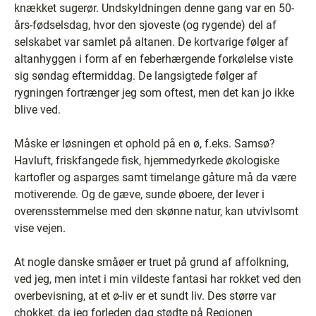
knækket sugerør. Undskyldningen denne gang var en 50-
års-fødselsdag, hvor den sjoveste (og rygende) del af
selskabet var samlet på altanen. De kortvarige følger af
altanhyggen i form af en feberhærgende forkølelse viste
sig søndag eftermiddag. De langsigtede følger af
rygningen fortrænger jeg som oftest, men det kan jo ikke
blive ved.
Måske er løsningen et ophold på en ø, f.eks. Samsø?
Havluft, friskfangede fisk, hjemmedyrkede økologiske
kartofler og asparges samt timelange gåture må da være
motiverende. Og de gæve, sunde øboere, der lever i
overensstemmelse med den skønne natur, kan utvivlsomt
vise vejen.
At nogle danske småøer er truet på grund af affolkning,
ved jeg, men intet i min vildeste fantasi har rokket ved den
overbevisning, at et ø-liv er et sundt liv. Des større var
chokket, da jeg forleden dag stødte på Regionen