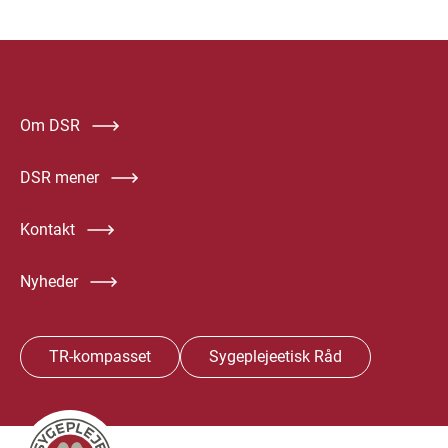
Om DSR
DSR mener
Kontakt
Nyheder
TR-kompasset
Sygeplejeetisk Råd