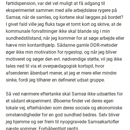
førtidspension, var det vel muligt at få adgang til
eksperimentet sammen med alle arbejdsløse rygere på
Samsø, når de samles, og kortene skal lægges på bordet?
I givet fald ville jeg fluks tage et tomt kort og skrive, at de
kommunale forvaltninger ikke skal blande sig i min
sundhedstilstand, når jeg kommer for at søge arbejde eller
hæve min kontanthjælp. Sådanne gamle DDR-metoder
øger ikke min motivation for rygestop, og når jeg bliver
motiveret og søger den evt. nødvendige støtte, vil jeg ikke
tales ned til via et overpædagogisk kortspil, hvor
afsenderen åbenbart mener, at jeg er mere eller mindre
sinke, fordi jeg tilhører en defineret udsat gruppe.
Så ved nærmere eftertanke skal Samsø ikke udsættes for
et sådant eksperiment. Øboerne finder vel deres egen
lokale vej, efterhånden som deres sociale og økonomiske
omstændigheder for en god sundhed bedres. Selv bliver
jeg hjemme og ser frem til nyopgravede Samsøkartofler
næste sommer. Forhåbentligt røgfri.