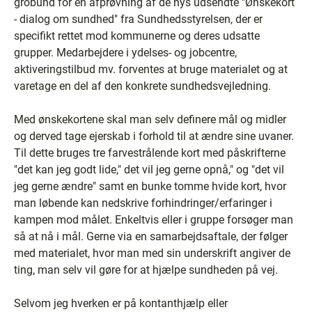
grobund for en afprøvning af de nys udsendte "Ønskekort
- dialog om sundhed" fra Sundhedsstyrelsen, der er
specifikt rettet mod kommunerne og deres udsatte
grupper. Medarbejdere i ydelses- og jobcentre,
aktiveringstilbud mv. forventes at bruge materialet og at
varetage en del af den konkrete sundhedsvejledning.
Med ønskekortene skal man selv definere mål og midler
og derved tage ejerskab i forhold til at ændre sine uvaner.
Til dette bruges tre farvestrålende kort med påskrifterne
"det kan jeg godt lide," det vil jeg gerne opnå," og "det vil
jeg gerne ændre" samt en bunke tomme hvide kort, hvor
man løbende kan nedskrive forhindringer/erfaringer i
kampen mod målet. Enkeltvis eller i gruppe forsøger man
så at nå i mål. Gerne via en samarbejdsaftale, der følger
med materialet, hvor man med sin underskrift angiver de
ting, man selv vil gøre for at hjælpe sundheden på vej.
Selvom jeg hverken er på kontanthjælp eller