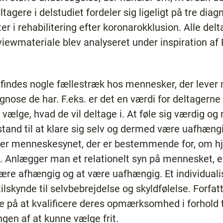
agere i delstudiet fordeler sig ligeligt på tre diag
ter i rehabilitering efter koronarokklusion. Alle del
viewmateriale blev analyseret under inspiration af 
r findes nogle fællestræk hos mennesker, der leve
gnose de har. F.eks. er det en værdi for deltagerne
 vælge, hvad de vil deltage i. At føle sig værdig og
tand til at klare sig selv og dermed være uafhængi
et er menneskesynet, der er bestemmende for, om hj
s. Anlægger man et relationelt syn på mennesket, e
 afhængig og at være uafhængig. Et individualisti
skynde til selvbebrejdelse og skyldfølelse. Forfatt
 på at kvalificere deres opmærksomhed i forhold t
en af at kunne vælge frit.