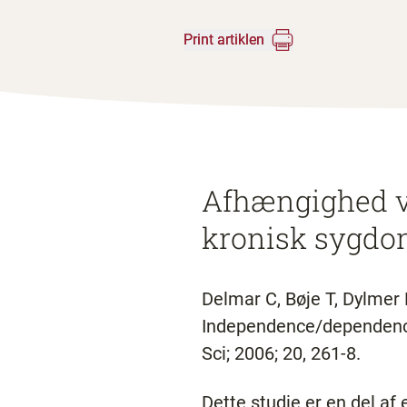
Print artiklen
Afhængighed v
kronisk sygd
Delmar C, Bøje T, Dylmer 
Independence/dependence -
Sci; 2006; 20, 261-8.
Dette studie er en del af