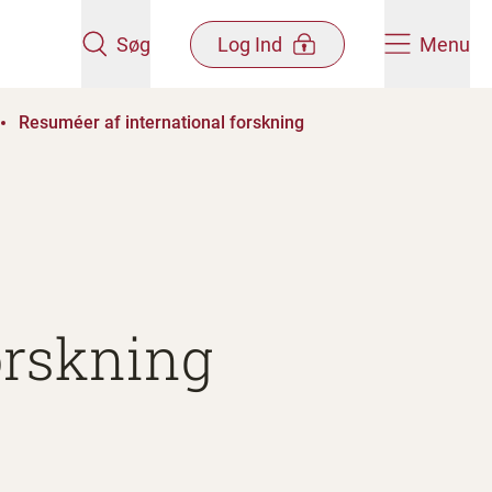
Søg
Log Ind
Menu
Resuméer af international forskning
orskning