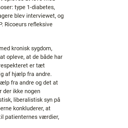
noser: type 1-diabetes,
tagere blev interviewet, og
P. Ricoeurs refleksive
r med kronisk sygdom,
 at opleve, at de både har
 respekteret er tæt
g af hjælp fra andre.
ælp fra andre og det at
r der ikke nogen
sk, liberalistisk syn på
erne konkluderer, at
il patienternes værdier,