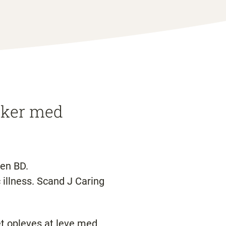
sker med
sen BD.
 illness. Scand J Caring
et opleves at leve med