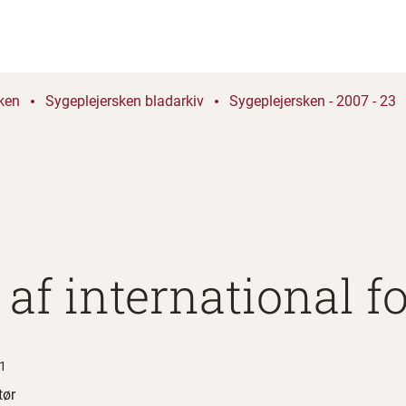
ken
Sygeplejersken bladarkiv
Sygeplejersken - 2007 - 23
af international f
41
tør