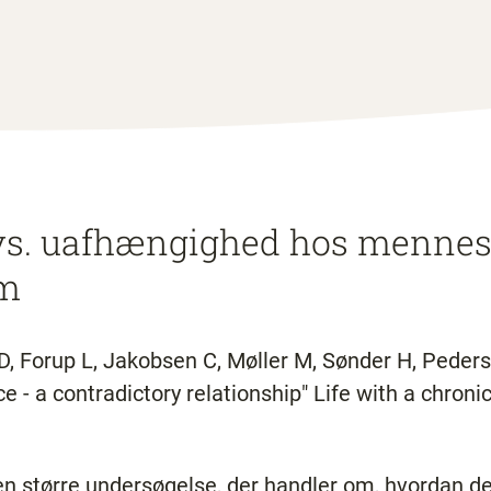
s. uafhængighed hos menne
om
D, Forup L, Jakobsen C, Møller M, Sønder H, Peder
 a contradictory relationship" Life with a chronic
 en større undersøgelse, der handler om, hvordan d