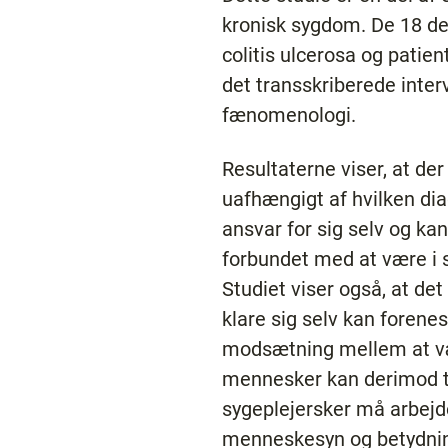
kronisk sygdom. De 18 delt
colitis ulcerosa og patien
det transskriberede inter
fænomenologi.
Resultaterne viser, at de
uafhængigt af hvilken dia
ansvar for sig selv og kan
forbundet med at være i s
Studiet viser også, at d
klare sig selv kan forene
modsætning mellem at være
mennesker kan derimod til
sygeplejersker må arbejde
menneskesyn og betydning