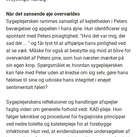
Når det sansende øje overvældes
Sygeplejersken rammes sanseligt af kejtetheden i Peters
bevægelser og appellen i hans øjne. Hun identificerer sig
spontant med Peters pinagtighed: "Hvis det var mig, der
sad dér ... " og får lyst til at afhjælpe hans pinlighed ved
at se væk. Måske for også at beskytte sig mod at blive for
overvældet af Peters pine, som hun næsten mærker på
sin egen krop. Spørgsmålet er, hvordan sygeplejersken
kan føle med Peter uden at kredse om sig selv, gøre hans
følelser til sine og udviske hans integritet i enøjet
sentimentalt føleri?
Sygeplejerskens refleksioner og handlinger afspejler
faglig viden om generelle forhold vedr. KAD-pleje. Hun
følger teknikker og procedurer for hygiejniske principper
ved nedre toilette og kateterpleje for at forebygge
infektioner. Hun ved, at evidensbaserede undersøgelser af