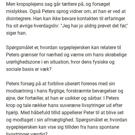
Men kropsplejens sag går tættere på, og forsøget
mislykkes. Også Peters sprog vidner om, at han er ved at
disintegrere. Han kan ikke bevare kontakten til erfaringer
fra sit øvrige hverdagsliv: "Jeg har jo aldrig prøvet det før,"
siger han.
Spørgsmålet er, hvordan sygeplejersken kan relatere til
Peters grænser for nærhed og værne om hans skrøbelige
urørlighedszone i en situation, hvor dens fysiske og
sociale basis er væk?
Peters forsøg på at forblive uberørt forenes med sin
modsætning i hans flygtige, forskræmte bevægelser og
øjne, der fortæller, at han er usikker og sårbar. I Peters
krop og tale rækker hans suveræne livsytringer ud efter
hjælp. Med håbefuld tillid appellerer Peter til at blive set
og modtaget i sin afmægtighed. Spørgsmålet er, hvordan
sygeplejersken kan vise sig tilliden fra hans spontane
livsytringer værdig?