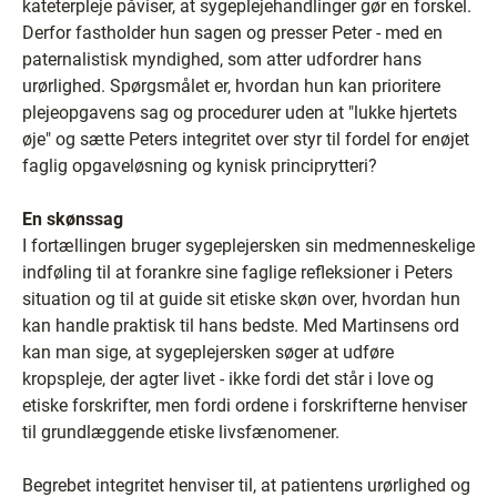
kateterpleje påviser, at sygeplejehandlinger gør en forskel.
Derfor fastholder hun sagen og presser Peter - med en
paternalistisk myndighed, som atter udfordrer hans
urørlighed. Spørgsmålet er, hvordan hun kan prioritere
plejeopgavens sag og procedurer uden at "lukke hjertets
øje" og sætte Peters integritet over styr til fordel for enøjet
faglig opgaveløsning og kynisk principrytteri?
En skønssag
I fortællingen bruger sygeplejersken sin medmenneskelige
indføling til at forankre sine faglige refleksioner i Peters
situation og til at guide sit etiske skøn over, hvordan hun
kan handle praktisk til hans bedste. Med Martinsens ord
kan man sige, at sygeplejersken søger at udføre
kropspleje, der agter livet - ikke fordi det står i love og
etiske forskrifter, men fordi ordene i forskrifterne henviser
til grundlæggende etiske livsfænomener.
Begrebet integritet henviser til, at patientens urørlighed og