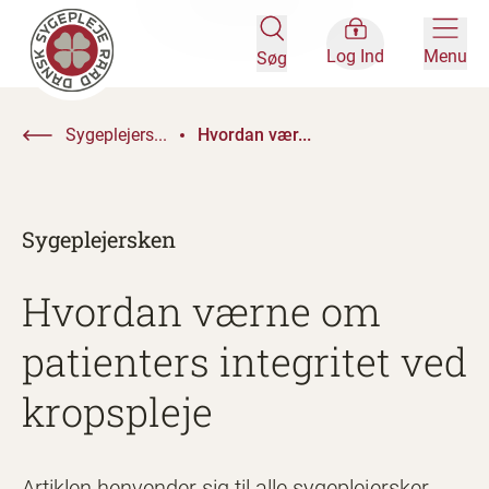
Log Ind
Menu
Søg
Sygeplejers...
Hvordan vær...
Sygeplejersken
Hvordan værne om
patienters integritet ved
kropspleje
Artiklen henvender sig til alle sygeplejersker.