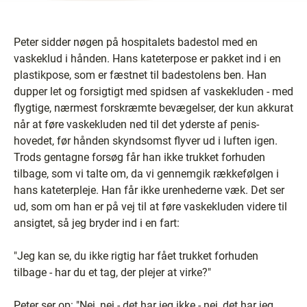
Peter sidder nøgen på hospitalets badestol med en
vaskeklud i hånden. Hans kateterpose er pakket ind i en
plastikpose, som er fæstnet til badestolens ben. Han
dupper let og forsigtigt med spidsen af vaskekluden - med
flygtige, nærmest forskræmte bevægelser, der kun akkurat
når at føre vaskekluden ned til det yderste af penis-
hovedet, før hånden skyndsomst flyver ud i luften igen.
Trods gentagne forsøg får han ikke trukket forhuden
tilbage, som vi talte om, da vi gennemgik rækkefølgen i
hans kateterpleje. Han får ikke urenhederne væk. Det ser
ud, som om han er på vej til at føre vaskekluden videre til
ansigtet, så jeg bryder ind i en fart:
"Jeg kan se, du ikke rigtig har fået trukket forhuden
tilbage - har du et tag, der plejer at virke?"
Peter ser op: "Nej, nej - det har jeg ikke - nej, det har jeg