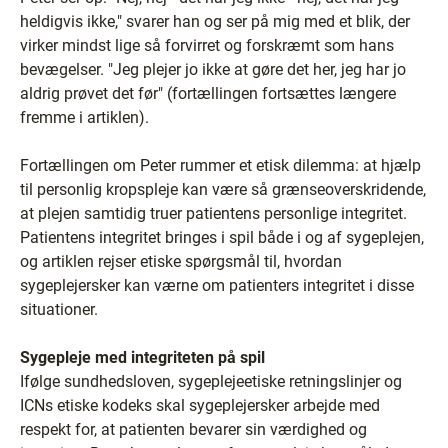
heldigvis ikke," svarer han og ser på mig med et blik, der
virker mindst lige så forvirret og forskræmt som hans
bevægelser. "Jeg plejer jo ikke at gøre det her, jeg har jo
aldrig prøvet det før" (fortællingen fortsættes længere
fremme i artiklen).
Fortællingen om Peter rummer et etisk dilemma: at hjælp
til personlig kropspleje kan være så grænseoverskridende,
at plejen samtidig truer patientens personlige integritet.
Patientens integritet bringes i spil både i og af sygeplejen,
og artiklen rejser etiske spørgsmål til, hvordan
sygeplejersker kan værne om patienters integritet i disse
situationer.
Sygepleje med integriteten på spil
Ifølge sundhedsloven, sygeplejeetiske retningslinjer og
ICNs etiske kodeks skal sygeplejersker arbejde med
respekt for, at patienten bevarer sin værdighed og