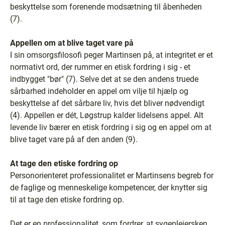
beskyttelse som forenende modsætning til åbenheden
(7).
Appellen om at blive taget vare på
I sin omsorgsfilosofi peger Martinsen på, at integritet er et
normativt ord, der rummer en etisk fordring i sig - et
indbygget "bør" (7). Selve det at se den andens truede
sårbarhed indeholder en appel om vilje til hjælp og
beskyttelse af det sårbare liv, hvis det bliver nødvendigt
(4). Appellen er dét, Løgstrup kalder lidelsens appel. Alt
levende liv bærer en etisk fordring i sig og en appel om at
blive taget vare på af den anden (9).
At tage den etiske fordring op
Personorienteret professionalitet er Martinsens begreb for
de faglige og menneskelige kompetencer, der knytter sig
til at tage den etiske fordring op.
Det er en professionalitet, som fordrer, at sygeplejersken