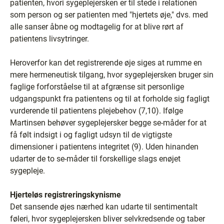
patienten, hvori sygeplejersken er til stede i relationen
som person og ser patienten med "hjertets øje," dvs. med
alle sanser åbne og modtagelig for at blive rørt af
patientens livsytringer.
Heroverfor kan det registrerende øje siges at rumme en
mere hermeneutisk tilgang, hvor sygeplejersken bruger sin
faglige forforståelse til at afgrænse sit personlige
udgangspunkt fra patientens og til at forholde sig fagligt
vurderende til patientens plejebehov (7,10). Ifølge
Martinsen behøver sygeplejersker begge se-måder for at
få følt indsigt i og fagligt udsyn til de vigtigste
dimensioner i patientens integritet (9). Uden hinanden
udarter de to se-måder til forskellige slags enøjet
sygepleje.
Hjerteløs registreringskynisme
Det sansende øjes nærhed kan udarte til sentimentalt
føleri, hvor sygeplejersken bliver selvkredsende og taber