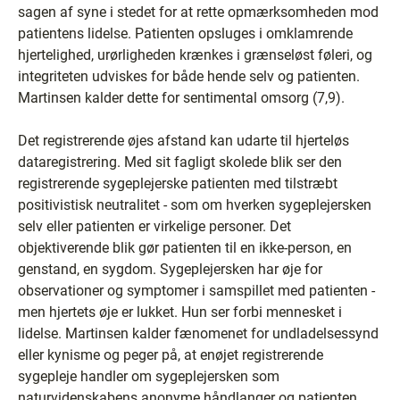
sagen af syne i stedet for at rette opmærksomheden mod
patientens lidelse. Patienten opsluges i omklamrende
hjertelighed, urørligheden krænkes i grænseløst føleri, og
integriteten udviskes for både hende selv og patienten.
Martinsen kalder dette for sentimental omsorg (7,9).
Det registrerende øjes afstand kan udarte til hjerteløs
dataregistrering. Med sit fagligt skolede blik ser den
registrerende sygeplejerske patienten med tilstræbt
positivistisk neutralitet - som om hverken sygeplejersken
selv eller patienten er virkelige personer. Det
objektiverende blik gør patienten til en ikke-person, en
genstand, en sygdom. Sygeplejersken har øje for
observationer og symptomer i samspillet med patienten -
men hjertets øje er lukket. Hun ser forbi mennesket i
lidelse. Martinsen kalder fænomenet for undladelsessynd
eller kynisme og peger på, at enøjet registrerende
sygepleje handler om sygeplejersken som
naturvidenskabens anonyme håndlanger og patienten