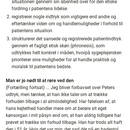
situationen gennem sin åbenhed over for den etiske
fordring i patientens lidelse
registrerer nogle indtryk som vigtigere end andre og
eftertænker viden om og handlemuligheder i forhold til
patientens situation
strukturerer det sansede og registrerede patientindtryk
gennem et fagligt etisk skøn (phronesis), som
udtrykkes helt konkret i måden, hvorpå sygeplejersken
prioriterer sine muligheder for at handle praktisk og
moralsk til patientens bedste.
Man er jo nødt til at røre ved den
(Fortælling fortsat) ... Jeg bliver forbavset over Peters
udtryk, men tænker, at han ikke taler om at trække
forhuden tilbage i al almindelighed. Har følelsen af, at
hans kejtethed handler mere om at berøre sit eget
kønsorgan i mit påsyn end om, at han aldrig tidligere har
prøvet at trække sin forhud tilbage. Han har trods alt haft
den i 51 år. Hvis det var mig, der sad dér på en badestol