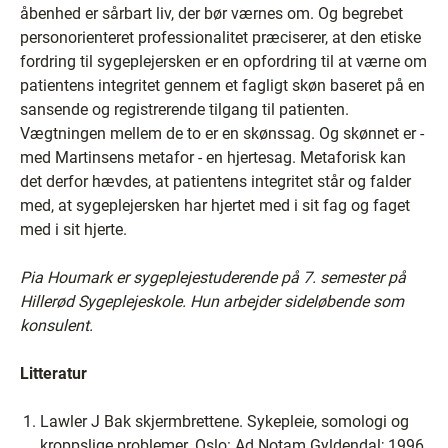
åbenhed er sårbart liv, der bør værnes om. Og begrebet
personorienteret professionalitet præciserer, at den etiske
fordring til sygeplejersken er en opfordring til at værne om
patientens integritet gennem et fagligt skøn baseret på en
sansende og registrerende tilgang til patienten.
Vægtningen mellem de to er en skønssag. Og skønnet er -
med Martinsens metafor - en hjertesag. Metaforisk kan
det derfor hævdes, at patientens integritet står og falder
med, at sygeplejersken har hjertet med i sit fag og faget
med i sit hjerte.
Pia Houmark er sygeplejestuderende på 7. semester på
Hillerød Sygeplejeskole. Hun arbejder sideløbende som
konsulent.
Litteratur
Lawler J Bak skjermbrettene. Sykepleie, somologi og
kroppslige problemer. Oslo: Ad Notam Gyldendal; 1996.