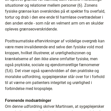
situationer og relationer mellem personer (6). Zonens
fysiske grænse kan overskrides på et spekter fra overfald,
tortur og drab i den ene ende til harmløse overtrædelser i
den anden ende - som når en velment arm om en skulder
opleves grænseoverskridende.
Posttraumatiske eftervirkninger af voldelige overgreb kan
være mere invaliderende end selve den fysiske vold mod
kroppen, hvilket illustrerer, at urørlighedszonen og
krænkelserne af den ikke alene omfatter fysiske, men
også psykiske, sociale og ejendomsretlige fænomener
(5,6). Det viser også spændvidden af den praktiske og
moralske udfordring, sygeplejersker står over for i forhold
til at værne om patienters integritet og urørlighed i
forbindelse med kropspleje.
Forenende modsætninger
Om denne udfordring skriver Martinsen, at sygeplejersker