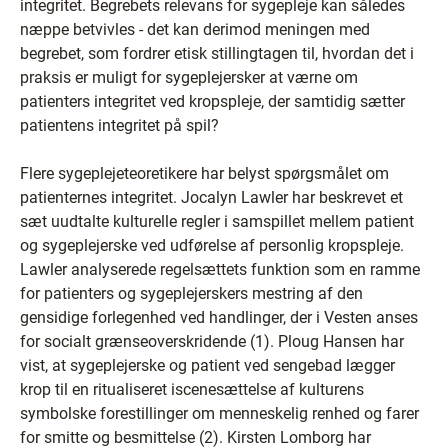
integritet. Begrebets relevans for sygepleje kan således
næppe betvivles - det kan derimod meningen med
begrebet, som fordrer etisk stillingtagen til, hvordan det i
praksis er muligt for sygeplejersker at værne om
patienters integritet ved kropspleje, der samtidig sætter
patientens integritet på spil?
Flere sygeplejeteoretikere har belyst spørgsmålet om
patienternes integritet. Jocalyn Lawler har beskrevet et
sæt uudtalte kulturelle regler i samspillet mellem patient
og sygeplejerske ved udførelse af personlig kropspleje.
Lawler analyserede regelsættets funktion som en ramme
for patienters og sygeplejerskers mestring af den
gensidige forlegenhed ved handlinger, der i Vesten anses
for socialt grænseoverskridende (1). Ploug Hansen har
vist, at sygeplejerske og patient ved sengebad lægger
krop til en ritualiseret iscenesættelse af kulturens
symbolske forestillinger om menneskelig renhed og farer
for smitte og besmittelse (2). Kirsten Lomborg har