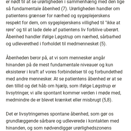
er nødt til at se urørligheden i sammenhæng med den lige
så fundamentale åbenhed (7). Urørligheden handler om
patientens grænser for nærhed og sygeplejerskens
respekt for dem, om sygeplejerskens villighed til "ikke at
røre" og til at lade dele af patientens liv forblive uberørt.
Åbenhed handler ifølge Løgstrup om nærhed, sårbarhed
og udleverethed i forholdet til medmennesket (5).
Åbenheden beror på, at vi som mennesker angår
hinanden på de mest fundamentale niveauer og kun
eksisterer i kraft af vores forbindelser til og forbundethed
med andre mennesker. At se patientens åbenhed er at se
den tillid og det håb om hjælp, som ifølge Løgstrup er
livsytringer, vi alle spontant kommer verden i møde med,
medmindre de er blevet krænket eller misbrugt (5,8).
Det er livsytringernes spontane åbenhed, som gør os
grundlæggende sårbare og udleverede i kontakten med
hinanden, og som nødvendiggør urørlighedszonens