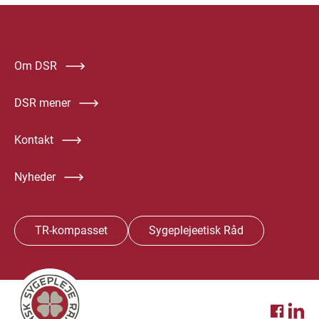
Om DSR
DSR mener
Kontakt
Nyheder
TR-kompasset
Sygeplejeetisk Råd