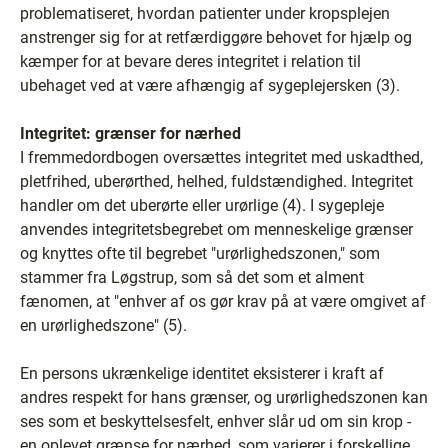
problematiseret, hvordan patienter under kropsplejen
anstrenger sig for at retfærdiggøre behovet for hjælp og
kæmper for at bevare deres integritet i relation til
ubehaget ved at være afhængig af sygeplejersken (3).
Integritet: grænser for nærhed
I fremmedordbogen oversættes integritet med uskadthed,
pletfrihed, uberørthed, helhed, fuldstændighed. Integritet
handler om det uberørte eller urørlige (4). I sygepleje
anvendes integritetsbegrebet om menneskelige grænser
og knyttes ofte til begrebet "urørlighedszonen," som
stammer fra Løgstrup, som så det som et alment
fænomen, at "enhver af os gør krav på at være omgivet af
en urørlighedszone" (5).
En persons ukrænkelige identitet eksisterer i kraft af
andres respekt for hans grænser, og urørlighedszonen kan
ses som et beskyttelsesfelt, enhver slår ud om sin krop -
en oplevet grænse for nærhed, som varierer i forskellige