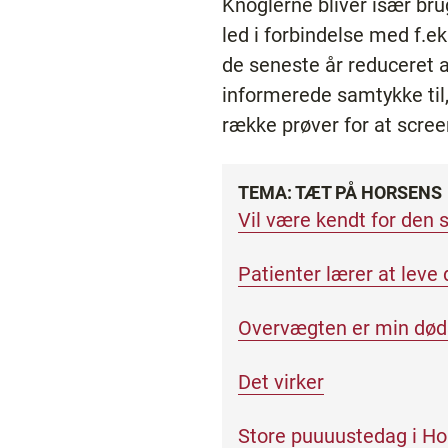
Knoglerne bliver især brug
led i forbindelse med f.e
de seneste år reduceret a
informerede samtykke til
række prøver for at scr
TEMA: TÆT PÅ HORSENS
Vil være kendt for den s
Patienter lærer at leve 
Overvægten er min død
Det virker
Store puuuustedag i H