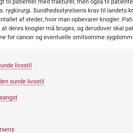
t til patienter med frakturer, men også til patiente
ks. rygkirurgi. Sundhedsstyrelsens krav til landets 
ntallet af steder, hvor man opbevarer knogler. Pat
, at deres knogler må bruges, og derudover skal 
eene for cancer og eventuelle smitsomme sygdom
unde livsstil
den sunde livsstil
sangst
orsens