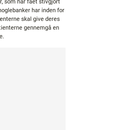
r, som har fået stivgjort
knoglebanker har inden for
ienterne skal give deres
patienterne gennemgå en
me.