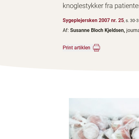
knoglestykker fra patienter,
Sygeplejersken 2007 nr. 25
, s. 30-
Af:
Susanne Bloch Kjeldsen,
journa
Print artiklen