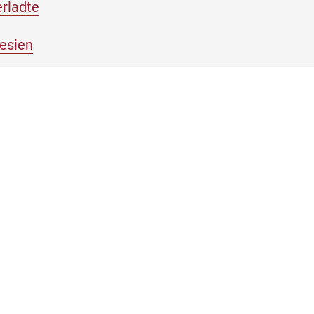
erladte
esien