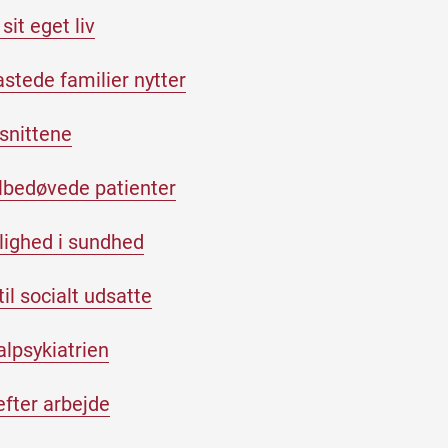
sit eget liv
stede familier nytter
snittene
lbedøvede patienter
ulighed i sundhed
il socialt udsatte
alpsykiatrien
efter arbejde