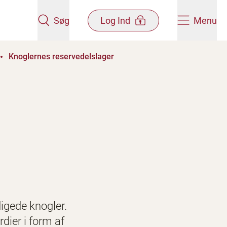
Søg
Log Ind
Menu
Knoglernes reservedelslager
digede knogler.
ier i form af