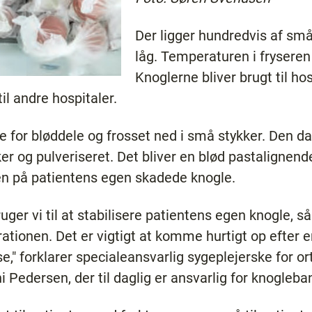
Der ligger hundredvis af sm
låg. Temperaturen i fryseren
Knoglerne bliver brugt til ho
il andre hospitaler.
e for bløddele og frosset ned i små stykker. Den dag
er og pulveriseret. Det bliver en blød pastalignen
 på patientens egen skadede knogle.
ger vi til at stabilisere patientens egen knogle, 
rationen. Det er vigtigt at komme hurtigt op efter 
," forklarer specialeansvarlig sygeplejerske for o
 Pedersen, der til daglig er ansvarlig for knogleba