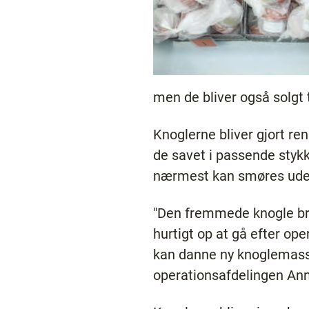
men de bliver også solgt t
Knoglerne bliver gjort ren
de savet i passende stykk
nærmest kan smøres uden
"Den fremmede knogle bru
hurtigt op at gå efter ope
kan danne ny knoglemasse
operationsafdelingen Anni