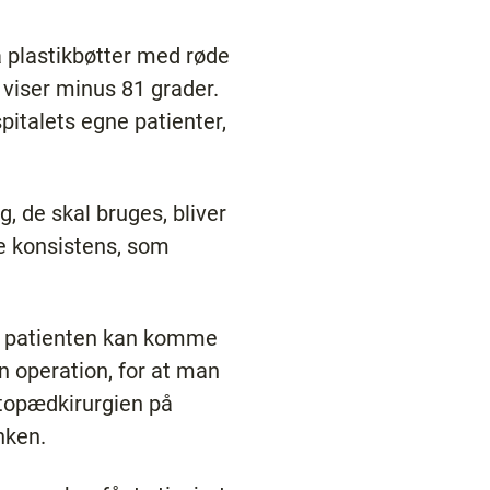
å plastikbøtter med røde
 viser minus 81 grader.
spitalets egne patienter,
, de skal bruges, bliver
de konsistens, som
så patienten kan komme
en operation, for at man
rtopædkirurgien på
nken.