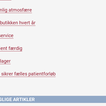
emlig atmosfære
butikken hvert år
service
tient færdig
lager
sikrer fælles patientforløb
GLIGE ARTIKLER