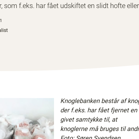
 som f.eks. har fået udskiftet en slidt hofte eller
31
list
Knoglebanken består af knogl
der f.eks. har fået fjernet e
givet samtykke til, at
knoglerne må bruges til andr
Foto: Søren Svendsen