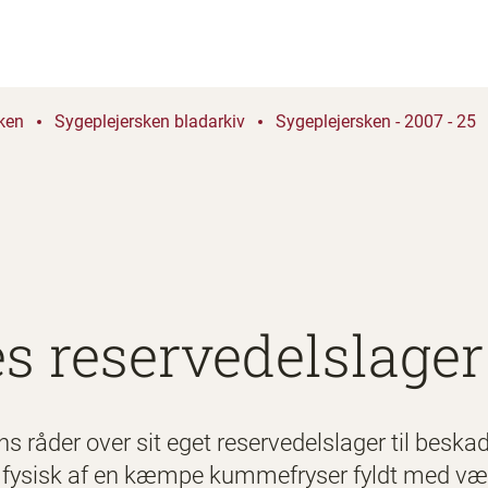
ken
Sygeplejersken bladarkiv
Sygeplejersken - 2007 - 25
s reservedelslager
s råder over sit eget reservedelslager til beska
 fysisk af en kæmpe kummefryser fyldt med værd